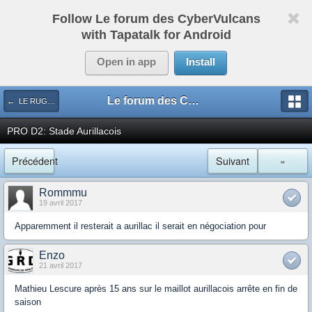
Follow Le forum des CyberVulcans
with Tapatalk for Android
Open in app
Install
Le forum des CyberVulcans
← LE RUGBY DE CHEZ NOUS
PRO D2: Stade Aurillacois
Précédent
Suivant
»
Rommmu
19 avril 2017
Apparemment il resterait a aurillac il serait en négociation pour
Enzo
21 avril 2017
Mathieu Lescure après 15 ans sur le maillot aurillacois arrête en fin de
saison