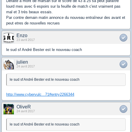
Defaite a mont de marsan sur le score de 43 a 25 sa peut paraître
lourd mes avec 6 espoirs sur la feuille de match c'est vraiment pas
mal et 3 très beaux essais.
Par contre demain matin annonce du nouveau entraîneur des avant et
peut etres de nouvelles recrues
Enzo
23 avril 2017
le sud sf André Bester est le nouveau coach
julien
24 avril 2017
le sud sf André Bester est le nouveau coach
http://www.cybervulc...71#entry2266344
OliveR
24 avril 2017
le sud sf André Bester est le nouveau coach