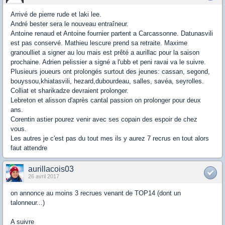
Arrivé de pierre rude et laki lee.
André bester sera le nouveau entraîneur.
Antoine renaud et Antoine fournier partent a Carcassonne. Datunasvili
est pas conservé. Mathieu lescure prend sa retraite. Maxime
granoulliet a signer au lou mais est prêté a aurillac pour la saison
prochaine. Adrien pelissier a signé a l'ubb et peni ravai va le suivre.
Plusieurs joueurs ont prolongés surtout des jeunes: cassan, segond,
bouyssou,khiatasvili, hezard,dubourdeau, salles, savéa, seyrolles.
Colliat et sharikadze devraient prolonger.
Lebreton et alisson d'après cantal passion on prolonger pour deux
ans.
Corentin astier pourez venir avec ses copain des espoir de chez
vous.
Les autres je c'est pas du tout mes ils y aurez 7 recrus en tout alors
faut attendre
aurillacois03
26 avril 2017
on annonce au moins 3 recrues venant de TOP14 (dont un
talonneur...)
A suivre