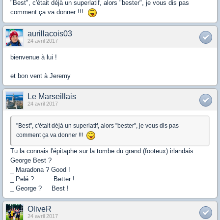
"Best", c'était déjà un superlatif, alors "bester", je vous dis pas
comment ça va donner !!!
aurillacois03
24 avril 2017
bienvenue à lui !
et bon vent à Jeremy
Le Marseillais
24 avril 2017
"Best", c'était déjà un superlatif, alors "bester", je vous dis pas
comment ça va donner !!!
Tu la connais l'épitaphe sur la tombe du grand (footeux) irlandais
George Best ?
_ Maradona ? Good !
_ Pelé ? Better !
_ George ? Best !
OliveR
24 avril 2017