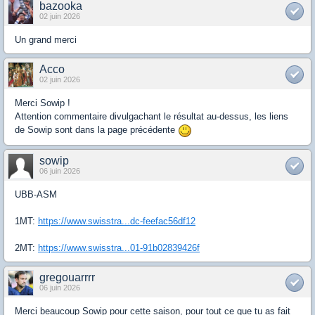
bazooka
02 juin 2026
Un grand merci
Acco
02 juin 2026
Merci Sowip !
Attention commentaire divulgachant le résultat au-dessus, les liens
de Sowip sont dans la page précédente
sowip
06 juin 2026
UBB-ASM
1MT:
https://www.swisstra...dc-feefac56df12
2MT:
https://www.swisstra...01-91b02839426f
gregouarrrr
06 juin 2026
Merci beaucoup Sowip pour cette saison, pour tout ce que tu as fait