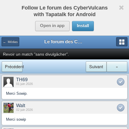
Follow Le forum des CyberVulcans
with Tapatalk for Android
Open in app
Install
Le forum des CyberVulcans
← Médias
Revoir un match "sans divulgâcher".
Précédent
Suivant
»
TH69
01 juin 2026
Merci Sowip.
Walt
02 juin 2026
Merci sowip