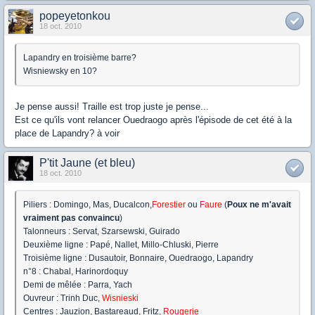
popeyetonkou
18 oct. 2010
Lapandry en troisième barre?
Wisniewsky en 10?
Je pense aussi! Traille est trop juste je pense...
Est ce qu'ils vont relancer Ouedraogo après l'épisode de cet été à la
place de Lapandry? à voir
P'tit Jaune (et bleu)
18 oct. 2010
Piliers : Domingo, Mas, Ducalcon,
Forestier
ou
Faure
(
Poux ne m'avait
vraiment pas convaincu
)
Talonneurs : Servat, Szarsewski, Guirado
Deuxième ligne : Papé, Nallet, Millo-Chluski, Pierre
Troisième ligne : Dusautoir, Bonnaire, Ouedraogo, Lapandry
n°8 : Chabal, Harinordoquy
Demi de mêlée : Parra, Yach
Ouvreur : Trinh Duc,
Wisnieski
Centres : Jauzion, Bastareaud, Fritz,
Rougerie