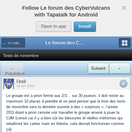
Follow Le forum des CyberVulcans
with Tapatalk for Android
Open in app
Install
Le forum des CyberVulcans
← Le rugby international
Tests de novembre
«
Suivant
»
Précédent
l'exil
18 oct. 2010
Le groupe est a priori fermé aux 2/3… sur 30 joueurs, il doit rester au
maximum 10 places à prendre et on peut penser que la liste des tests
de novembre sera la dernière ouverte à des « surprises », l’année
2011 étant a priori censée voir travailler le groupe amené à jouer la
CdM (censé car il y a bien sûr les blessures et réelles méformes qui
rebattront les cartes mais en théorie, cela devrait fonctionner comme
çà)