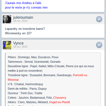
J'aurais mis Andreu à l'aile.
pour le reste je n'y connais rien
juleroumain
18 oct. 2010
Lapandry en troisième barre?
Wisniewsky en 10?
Vynce
18 oct. 2010
Piliers : Domingo, Mas, Ducalcon, Poux
Talonneurs : Servat, Szarsewski, Guirado
Deuxième ligne : Papé, Nallet, Millo-Chluski, Pierre (ce qui va nous
mettre à poil en novembre)
Troisième ligne : Dusautoir, Bonnaire, Ouedraogo,
Puricelli ou
Missoup
n°8 : Chabal, Harinordoquy
Demi de mêlée : Parra, Dupuy
Ouvreur : Trinh Duc, Traille
Cetres : Jauzion, Bastareaud, Fritz,
Chavancy
Ailiers : Clerc, Malzieu, Médard,
Huget ou Planté