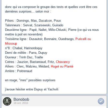
donc qui va composer le groupe des tests et quelles vont être ces
dernières surprises... selon moi :
Piliers : Domingo, Mas, Ducalcon, Poux
Talonneurs : Servat, Szarsewski, Guirado
Deuxième ligne : Papé, Nallet, Millo-Chluski, Pierre (ce qui va nous
mettre à poil en novembre)
Troisième ligne : Dusautoir, Bonnaire, Ouedraogo,
Puricelli ou
Missoup
n°8 : Chabal, Harinordoquy
Demi de mêlée : Parra, Dupuy
Ouvreur : Trinh Duc, Traille
Cetres : Jauzion, Bastareaud, Fritz,
Chavancy
Ailiers : Clerc, Malzieu, Médard,
Huget ou Planté
Arrière : Poitrenaud
en rouge, "mes" possibles surprises
j'avoue hésiter entre Dupuy et Yachvili
Bonobob
18 oct. 2010