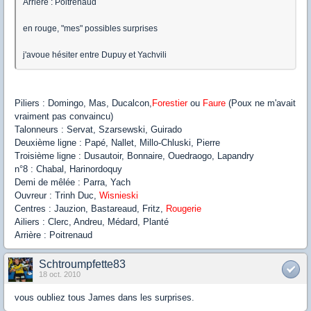
Arrière : Poitrenaud
en rouge, "mes" possibles surprises
j'avoue hésiter entre Dupuy et Yachvili
Piliers : Domingo, Mas, Ducalcon,
Forestier
ou
Faure
(Poux ne m'avait
vraiment pas convaincu)
Talonneurs : Servat, Szarsewski, Guirado
Deuxième ligne : Papé, Nallet, Millo-Chluski, Pierre
Troisième ligne : Dusautoir, Bonnaire, Ouedraogo, Lapandry
n°8 : Chabal, Harinordoquy
Demi de mêlée : Parra, Yach
Ouvreur : Trinh Duc,
Wisnieski
Centres : Jauzion, Bastareaud, Fritz,
Rougerie
Ailiers : Clerc, Andreu, Médard, Planté
Arrière : Poitrenaud
Schtroumpfette83
18 oct. 2010
vous oubliez tous James dans les surprises.