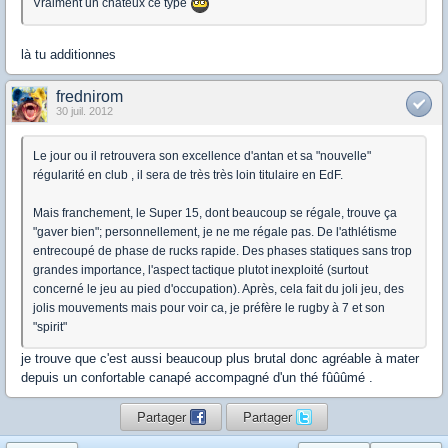
Vraiment un chateux ce type
là tu additionnes
frednirom
30 juil. 2012
Le jour ou il retrouvera son excellence d'antan et sa "nouvelle"
régularité en club , il sera de très très loin titulaire en EdF.
Mais franchement, le Super 15, dont beaucoup se régale, trouve ça
"gaver bien"; personnellement, je ne me régale pas. De l'athlétisme
entrecoupé de phase de rucks rapide. Des phases statiques sans trop
grandes importance, l'aspect tactique plutot inexploité (surtout
concerné le jeu au pied d'occupation). Après, cela fait du joli jeu, des
jolis mouvements mais pour voir ca, je préfère le rugby à 7 et son
"spirit"
je trouve que c'est aussi beaucoup plus brutal donc agréable à mater
depuis un confortable canapé accompagné d'un thé fûûûmé .
Partager
Partager