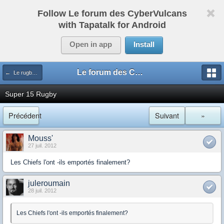
Follow Le forum des CyberVulcans
with Tapatalk for Android
Open in app
Install
Le forum des CyberVulcans
← Le rugby international
Super 15 Rugby
Précédent
Suivant
»
Mouss'
27 juil. 2012
Les Chiefs l'ont -ils emportés finalement?
juleroumain
28 juil. 2012
Les Chiefs l'ont -ils emportés finalement?