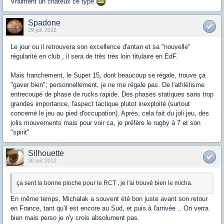
Vraiment un chateux ce type
Spadone
29 juil. 2012
Le jour ou il retrouvera son excellence d'antan et sa "nouvelle"
régularité en club , il sera de très très loin titulaire en EdF.
Mais franchement, le Super 15, dont beaucoup se régale, trouve ça
"gaver bien"; personnellement, je ne me régale pas. De l'athlétisme
entrecoupé de phase de rucks rapide. Des phases statiques sans trop
grandes importance, l'aspect tactique plutot inexploité (surtout
concerné le jeu au pied d'occupation). Après, cela fait du joli jeu, des
jolis mouvements mais pour voir ca, je préfère le rugby à 7 et son
"spirit"
Silhouette
30 juil. 2012
ça sent la bonne pioche pour le RCT , je l'ai trouvé bien le micha.
En même temps, Michalak a souvent été bon juste avant son retour
en France, tant qu'il est encore au Sud, et puis à l'arrivée .. On verra
bien mais perso je n'y crois absolument pas.