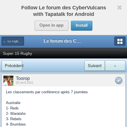
Follow Le forum des CyberVulcans
with Tapatalk for Android
Open in app
Install
Le forum des CyberVulcans
← Le rugby international
Super 15 Rugby
Précédent
Suivant
»
Toorop
02 avril 2011
Les classements par conférence après 7 journées
Australie
1- Reds
2- Waratahs
3- Rebels
4- Brumbies