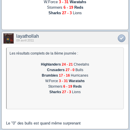
W.Force
3 - 31
Waratahs
Stormers
6 - 19
Reds
Sharks
27 - 3
Lions
layathollah
09 avril 2011
Les résultats complets de la 8ème journée :
Highlanders
24 - 21
Cheetahs
Crusaders
27 - 0
Bulls
Brumbies
17 - 16
Hurricanes
W.Force
3 - 31
Waratahs
Stormers
6 - 19
Reds
Sharks
27 - 3
Lions
Le "0" des bulls est quand même surprenant