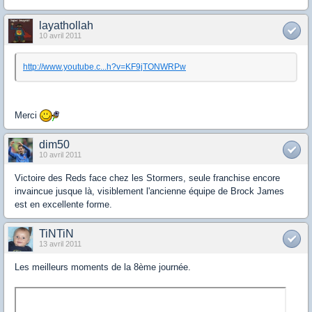
layathollah
10 avril 2011
http://www.youtube.c...h?v=KF9jTONWRPw
Merci
dim50
10 avril 2011
Victoire des Reds face chez les Stormers, seule franchise encore
invaincue jusque là, visiblement l'ancienne équipe de Brock James
est en excellente forme.
TiNTiN
13 avril 2011
Les meilleurs moments de la 8ème journée.