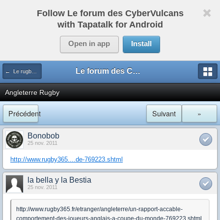
Follow Le forum des CyberVulcans
with Tapatalk for Android
Open in app
Install
Le forum des CyberVulcans
← Le rugby international
Angleterre Rugby
Précédent
Suivant
»
Bonobob
25 nov. 2011
http://www.rugby365....de-769223.shtml
la bella y la Bestia
25 nov. 2011
http://www.rugby365.fr/etranger/angleterre/un-rapport-accable-
comportement-des-joueurs-anglais-a-coupe-du-monde-769223.shtml