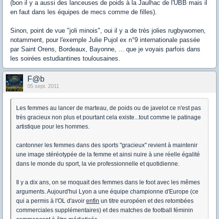
(bon il y a aussi des lanceuses de poids à la Jaulhac de l'UBB mais il
en faut dans les équipes de mecs comme de filles).
Sinon, point de vue "joli minois", oui il y a de très jolies rugbywomen,
notamment, pour l'exemple Julie Pujol ex n°9 internationale passée
par Saint Orens, Bordeaux, Bayonne, ... que je voyais parfois dans
les soirées estudiantines toulousaines.
F@b
05 sept. 2011
Les femmes au lancer de marteau, de poids ou de javelot ce n'est pas
très gracieux non plus et pourtant cela existe...tout comme le patinage
artistique pour les hommes.
cantonner les femmes dans des sports "gracieux" revient à maintenir
une image stéréotypée de la femme et ainsi nuire à une réelle égalité
dans le monde du sport, la vie professionnelle et quotidienne.
Il y a dix ans, on se moquait des femmes dans le foot avec les mêmes
arguments. Aujourd'hui Lyon a une équipe championne d'Europe (ce
qui a permis à l'OL d'avoir
enfin
un titre européen et des retombées
commerciales supplémentaires) et des matches de football féminin