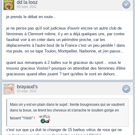
dd la looz
03 sept. 2011
je prends le débat en route...
je ne pense pas qu'il soit judicieux d'ouvrir encore un autre club de
féminines à Clermont même, il y en a déjà quelques uns, par contre
faudrait voir à en créer dans un périmètre proche, car les
déplacements à l'autre bout de la France c'est un peu pénible ! dans
ma poule, on se tape Toulon, Montpellier, Narbonne, et j'en passe...
quant aux remarques à 2 balles sur le gracieux du sport... vous le
trouvez gracieux Vosloo? pourquoi on attendrait des féminines d'être
gracieuses quand elles jouent ? tant qu'elles le sont en dehors...
brayaud's
03 sept. 2011
Mais on y est en plain dans le sujet : trente bougresses qui se vautrent
dans la boue, se tirent les cheveux et s'arrache le soutien gorge en
faisant "Yiiiiiii" !
c'est sur que ça doit te changer de 15 barbus vétus de rose qui ne