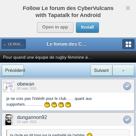
Follow Le forum des CyberVulcans
with Tapatalk for Android
Open in app
Install
Le forum des CyberVulcans
← LE RUGBY DE CHEZ NOUS
Pour quand une équipe de rugby féminine à...
Précédent
Suivant
»
obewan
02 sept. 2011
je ne vois pas l'intérêt pour le club...... quant aux
supporters...............
dungannon92
02 sept. 2011
la chute en dit long sur la partialité de l'arbitre.