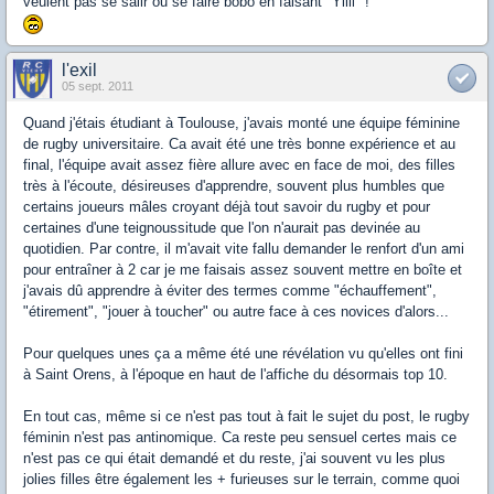
veulent pas se salir ou se faire bobo en faisant "Yiiii" !
l'exil
05 sept. 2011
Quand j'étais étudiant à Toulouse, j'avais monté une équipe féminine
de rugby universitaire. Ca avait été une très bonne expérience et au
final, l'équipe avait assez fière allure avec en face de moi, des filles
très à l'écoute, désireuses d'apprendre, souvent plus humbles que
certains joueurs mâles croyant déjà tout savoir du rugby et pour
certaines d'une teignoussitude que l'on n'aurait pas devinée au
quotidien. Par contre, il m'avait vite fallu demander le renfort d'un ami
pour entraîner à 2 car je me faisais assez souvent mettre en boîte et
j'avais dû apprendre à éviter des termes comme "échauffement",
"étirement", "jouer à toucher" ou autre face à ces novices d'alors...
Pour quelques unes ça a même été une révélation vu qu'elles ont fini
à Saint Orens, à l'époque en haut de l'affiche du désormais top 10.
En tout cas, même si ce n'est pas tout à fait le sujet du post, le rugby
féminin n'est pas antinomique. Ca reste peu sensuel certes mais ce
n'est pas ce qui était demandé et du reste, j'ai souvent vu les plus
jolies filles être également les + furieuses sur le terrain, comme quoi