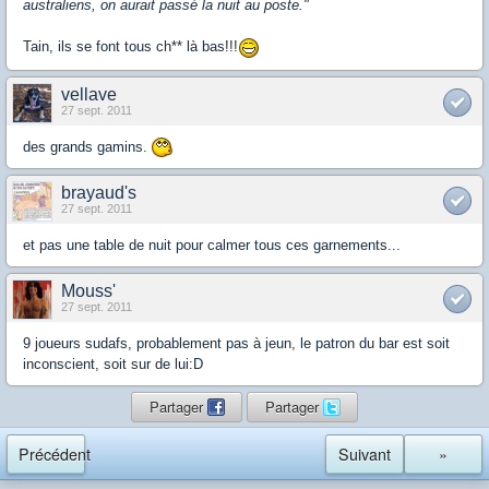
australiens, on aurait passé la nuit au poste."
Tain, ils se font tous ch** là bas!!!
vellave
27 sept. 2011
des grands gamins.
brayaud's
27 sept. 2011
et pas une table de nuit pour calmer tous ces garnements...
Mouss'
27 sept. 2011
9 joueurs sudafs, probablement pas à jeun, le patron du bar est soit
inconscient, soit sur de lui:D
Partager
Partager
Précédent
Suivant
»