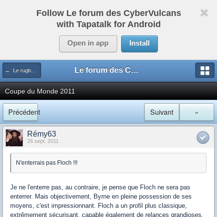
Follow Le forum des CyberVulcans
with Tapatalk for Android
Open in app
Install
Le forum des CyberVulcans
← Le rugby international
Coupe du Monde 2011
Précédent
Suivant
»
Rémy63
26 sept. 2011
N'enterrais pas Floch !!!
Je ne l'enterre pas, au contraire, je pense que Floch ne sera pas
enterrer. Mais objectivement, Byrne en pleine possession de ses
moyens, c'est impressionnant. Floch a un profil plus classique,
extrêmement sécurisant, capable également de relances grandioses,