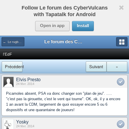
Follow Le forum des CyberVulcans
with Tapatalk for Android
Open in app
Install
Le forum des CyberVulcans
← Le rugby international
l'EdF
Précédent
Suivant
»
Elvis Presto
24 févr. 2014
Picamoles absent, PSA va donc changer son "plan de jeu". .....
"c'est pas la girouette, c'est le vent qui tourne". OK, ok, il y a encore
1 an avant la CDM, largement de quoi essayer encore 5 ou 6
dispositifs et une quarantaine de joueurs!
Yosky
24 févr. 2014