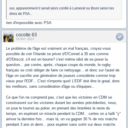
oui, apparemment il serait alors confié à Lamerat ou Bruni selon les
dires de PSA...
rien d'impossible avec PSA
cocotte 63
24 févr. 2014
Le problème de l'âge est vraiment un mal français, croyez-vous
possible de voir l'Irlande se priver d'O'Connel à 35 ans comme
d'O'Driscol, s'il est en bourre? c'est même idiot de se poser la
question... par contre, après, chaque coupe du monde, le rugby
français se croit obliger de faire ce nettoyage... et donc sur l'autel de
l'âge on sacrifie une génération de joueurs considérée comme trop
vieux pour l'EDF... C'est n'importe quoi! L'EDF doit être le graal, donc
les meilleurs, sans considération d'âge ou d'équipes...
Ce que l'on ne comprend pas, c'est que les victoires en CDM se
construisent sur les victoires durant les années précédentes, nous,
on joue le tournoi au poker, en prenant des branlées le reste du
temps, en espérant un miracle pendant la CDM... certes on a failli "y"
arriver la dernière fois... mais là, on va gagner 30 % de nos matchs
pendant 3 ans et demi... pour espérer sans sortir sur deux matchs