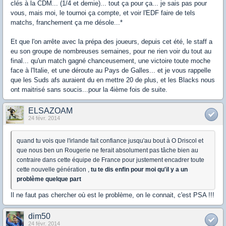
clés à la CDM... (1/4 et demie)... tout ça pour ça... je sais pas pour
vous, mais moi, le tournoi ça compte, et voir l'EDF faire de tels
matchs, franchement ça me désole...*
Et que l'on arrête avec la prépa des joueurs, depuis cet été, le staff a
eu son groupe de nombreuses semaines, pour ne rien voir du tout au
final... qu'un match gagné chanceusement, une victoire toute moche
face à l'Italie, et une déroute au Pays de Galles... et je vous rappelle
que les Suds afs auraient du en mettre 20 de plus, et les Blacks nous
ont maitrisé sans soucis...pour la 4ième fois de suite.
ELSAZOAM
24 févr. 2014
quand tu vois que l'irlande fait confiance jusqu'au bout à O Driscol et
que nous ben un Rougerie ne ferait absolument pas tâche bien au
contraire dans cette équipe de France pour justement encadrer toute
cette nouvelle génération ,
tu te dis enfin pour moi qu'il y a un
problème quelque part
Il ne faut pas chercher où est le problème, on le connait, c'est PSA !!!
dim50
24 févr. 2014