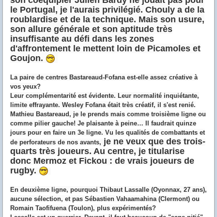
le Portugal, je l'aurais privilégié. Chouly a de la
roublardise et de la technique. Mais son usure,
son allure générale et son aptitude très
insuffisante au défi dans les zones
d'affrontement le mettent loin de Picamoles et
Goujon.
La paire de centres Bastareaud-Fofana est-elle assez créative à
vos yeux?
Leur complémentarité est évidente. Leur normalité inquiétante,
limite effrayante. Wesley Fofana était très créatif, il s'est renié.
Mathieu Bastareaud, je le prends mais comme troisième ligne ou
comme pilier gauche! Je plaisante à peine… Il faudrait quinze
jours pour en faire un 3e ligne. Vu les qualités de combattants et
je ne veux que des trois-
de perforateurs de nos avants,
quarts très joueurs. Au centre, je titularise
donc Mermoz et Fickou : de vrais joueurs de
rugby.
En deuxième ligne, pourquoi Thibaut Lassalle (Oyonnax, 27 ans),
aucune sélection, et pas Sébastien Vahaamahina (Clermont) ou
Romain Taofifuena (Toulon), plus expérimentés?