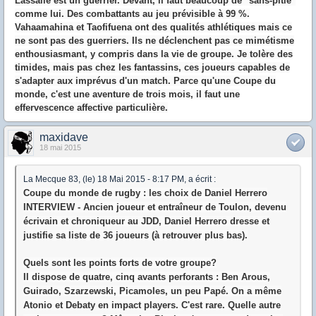
Lassalle est un guerrier. Devant, il faut beaucoup de "sans-pitié"
comme lui. Des combattants au jeu prévisible à 99 %.
Vahaamahina et Taofifuena ont des qualités athlétiques mais ce
ne sont pas des guerriers. Ils ne déclenchent pas ce mimétisme
enthousiasmant, y compris dans la vie de groupe. Je tolère des
timides, mais pas chez les fantassins, ces joueurs capables de
s'adapter aux imprévus d'un match. Parce qu'une Coupe du
monde, c'est une aventure de trois mois, il faut une
effervescence affective particulière.
maxidave
18 mai 2015
La Mecque 83, (le) 18 Mai 2015 - 8:17 PM, a écrit :
Coupe du monde de rugby : les choix de Daniel Herrero
INTERVIEW - Ancien joueur et entraîneur de Toulon, devenu
écrivain et chroniqueur au JDD, Daniel Herrero dresse et
justifie sa liste de 36 joueurs (à retrouver plus bas).
Quels sont les points forts de votre groupe?
Il dispose de quatre, cinq avants perforants : Ben Arous,
Guirado, Szarzewski, Picamoles, un peu Papé. On a même
Atonio et Debaty en impact players. C'est rare. Quelle autre