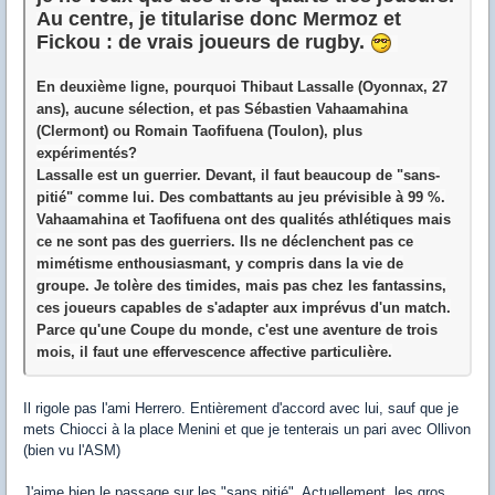
Au centre, je titularise donc Mermoz et
Fickou : de vrais joueurs de rugby.
En deuxième ligne, pourquoi Thibaut Lassalle (Oyonnax, 27
ans), aucune sélection, et pas Sébastien Vahaamahina
(Clermont) ou Romain Taofifuena (Toulon), plus
expérimentés?
Lassalle est un guerrier. Devant, il faut beaucoup de "sans-
pitié" comme lui. Des combattants au jeu prévisible à 99 %.
Vahaamahina et Taofifuena ont des qualités athlétiques mais
ce ne sont pas des guerriers. Ils ne déclenchent pas ce
mimétisme enthousiasmant, y compris dans la vie de
groupe. Je tolère des timides, mais pas chez les fantassins,
ces joueurs capables de s'adapter aux imprévus d'un match.
Parce qu'une Coupe du monde, c'est une aventure de trois
mois, il faut une effervescence affective particulière.
Il rigole pas l'ami Herrero. Entièrement d'accord avec lui, sauf que je
mets Chiocci à la place Menini et que je tenterais un pari avec Ollivon
(bien vu l'ASM)
J'aime bien le passage sur les "sans pitié". Actuellement, les gros