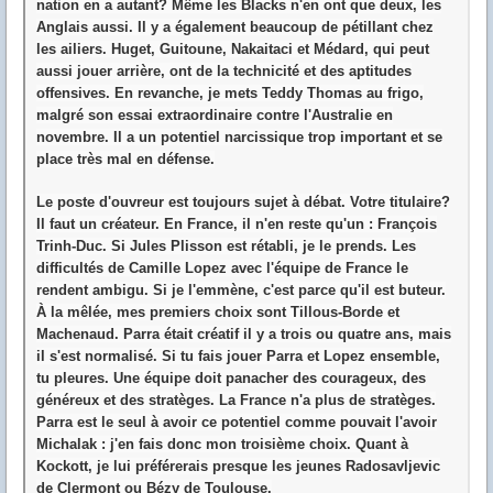
nation en a autant? Même les Blacks n'en ont que deux, les
Anglais aussi. Il y a également beaucoup de pétillant chez
les ailiers. Huget, Guitoune, Nakaitaci et Médard, qui peut
aussi jouer arrière, ont de la technicité et des aptitudes
offensives. En revanche, je mets Teddy Thomas au frigo,
malgré son essai extraordinaire contre l'Australie en
novembre. Il a un potentiel narcissique trop important et se
place très mal en défense.
Le poste d'ouvreur est toujours sujet à débat. Votre titulaire?
Il faut un créateur. En France, il n'en reste qu'un : François
Trinh-Duc. Si Jules Plisson est rétabli, je le prends. Les
difficultés de Camille Lopez avec l'équipe de France le
rendent ambigu. Si je l'emmène, c'est parce qu'il est buteur.
À la mêlée, mes premiers choix sont Tillous-Borde et
Machenaud. Parra était créatif il y a trois ou quatre ans, mais
il s'est normalisé. Si tu fais jouer Parra et Lopez ensemble,
tu pleures. Une équipe doit panacher des courageux, des
généreux et des stratèges. La France n'a plus de stratèges.
Parra est le seul à avoir ce potentiel comme pouvait l'avoir
Michalak : j'en fais donc mon troisième choix. Quant à
Kockott, je lui préférerais presque les jeunes Radosavljevic
de Clermont ou Bézy de Toulouse.