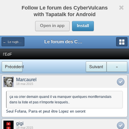
Follow Le forum des CyberVulcans
with Tapatalk for Android
Open in app
Install
Le forum des CyberVulcans
← Le rugby international
l'EdF
Précédent
Suivant
»
Marcaurel
18 mai 2015
ça va crier demain quand il va manquer quelques montferrandais
dans la liste et pas n'importe lesquels..
Seul Fofana, Parra et peut être Lopez en seront
gigi
18 mai 2015