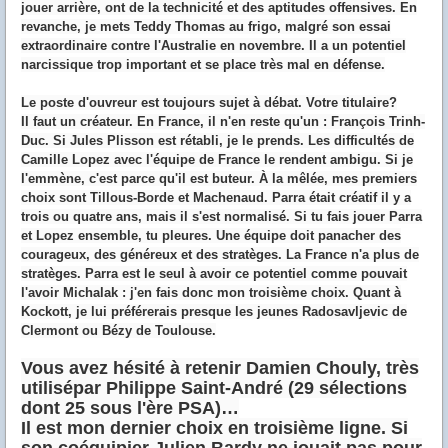
jouer arrière, ont de la technicité et des aptitudes offensives. En
revanche, je mets Teddy Thomas au frigo, malgré son essai
extraordinaire contre l'Australie en novembre. Il a un potentiel
narcissique trop important et se place très mal en défense.
Le poste d'ouvreur est toujours sujet à débat. Votre titulaire?
Il faut un créateur. En France, il n'en reste qu'un : François Trinh-
Duc. Si Jules Plisson est rétabli, je le prends. Les difficultés de
Camille Lopez avec l'équipe de France le rendent ambigu. Si je
l'emmène, c'est parce qu'il est buteur. À la mêlée, mes premiers
choix sont Tillous-Borde et Machenaud. Parra était créatif il y a
trois ou quatre ans, mais il s'est normalisé. Si tu fais jouer Parra
et Lopez ensemble, tu pleures. Une équipe doit panacher des
courageux, des généreux et des stratèges. La France n'a plus de
stratèges. Parra est le seul à avoir ce potentiel comme pouvait
l'avoir Michalak : j'en fais donc mon troisième choix. Quant à
Kockott, je lui préférerais presque les jeunes Radosavljevic de
Clermont ou Bézy de Toulouse.
Vous avez hésité à retenir Damien Chouly, très
utilisépar Philippe Saint-André (29 sélections
dont 25 sous l'ère PSA)…
Il est mon dernier choix en troisième ligne. Si
son coéquipier Julien Bardy ne jouait pas pour