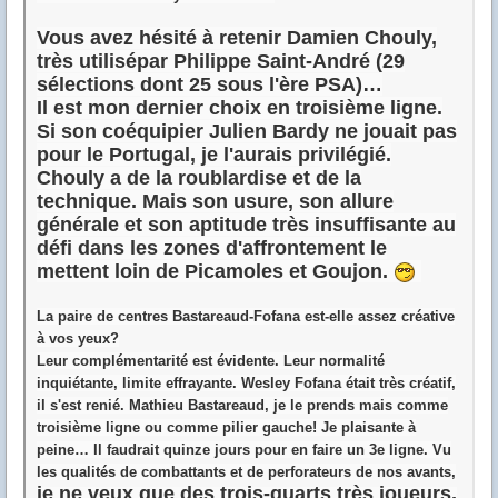
Vous avez hésité à retenir Damien Chouly,
très utilisépar Philippe Saint-André (29
sélections dont 25 sous l'ère PSA)…
Il est mon dernier choix en troisième ligne.
Si son coéquipier Julien Bardy ne jouait pas
pour le Portugal, je l'aurais privilégié.
Chouly a de la roublardise et de la
technique. Mais son usure, son allure
générale et son aptitude très insuffisante au
défi dans les zones d'affrontement le
mettent loin de Picamoles et Goujon.
La paire de centres Bastareaud-Fofana est-elle assez créative
à vos yeux?
Leur complémentarité est évidente. Leur normalité
inquiétante, limite effrayante. Wesley Fofana était très créatif,
il s'est renié. Mathieu Bastareaud, je le prends mais comme
troisième ligne ou comme pilier gauche! Je plaisante à
peine… Il faudrait quinze jours pour en faire un 3e ligne. Vu
les qualités de combattants et de perforateurs de nos avants,
je ne veux que des trois-quarts très joueurs.