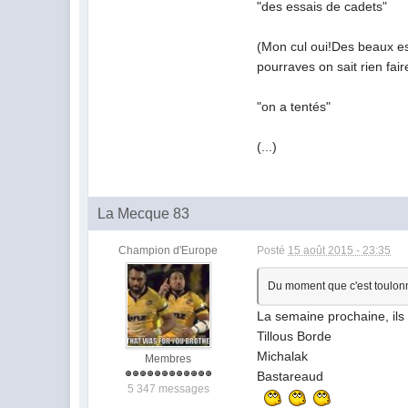
"des essais de cadets"
(Mon cul oui!Des beaux es
pourraves on sait rien fair
"on a tentés"
(...)
La Mecque 83
Champion d'Europe
Posté
15 août 2015 - 23:35
Du moment que c'est toulonn
La semaine prochaine, ils v
Tillous Borde
Michalak
Membres
Bastareaud
5 347 messages