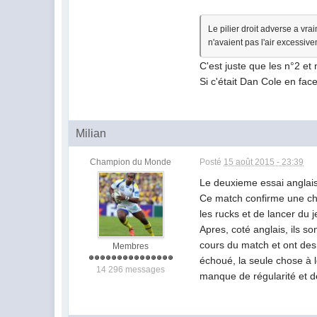
Le pilier droit adverse a vra
n'avaient pas l'air excessive
C'est juste que les n°2 et
Si c'était Dan Cole en fac
Milian
Champion du Monde
Posté
15 août 2015 - 23:39
Le deuxieme essai anglai
Ce match confirme une chos
les rucks et de lancer du 
Apres, coté anglais, ils s
cours du match et ont des 
Membres
échoué, la seule chose à 
14 296 messages
manque de régularité et d