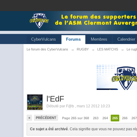
CyberVulcans
Forums
Membres
Calendrier
Le forum des CyberVulcans
→
RUGBY
→
LES MATCHS
→
Le rugb
l'EdF
Débuté par
F@b
,
mars 12 2012 10:23
«
PRÉCÉDENT
Page 265 sur 368
263
264
265
266
26
Ce sujet a été archivé
. Cela signifie que vous ne pouvez pas ré