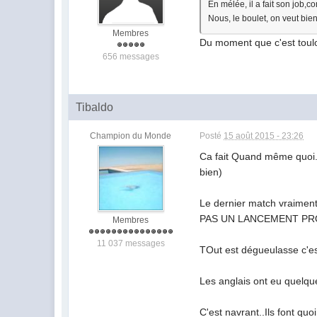
En mélée, il a fait son job
Nous, le boulet, on veut bien
Membres
Du moment que c'est toulo
656 messages
Tibaldo
Champion du Monde
Posté
15 août 2015 - 23:26
Ca fait Quand même quoi...
bien)
Le dernier match vraimen
PAS UN LANCEMENT PR
Membres
11 037 messages
TOut est dégueulasse c'est 
Les anglais ont eu quelque
C'est navrant..Ils font qu