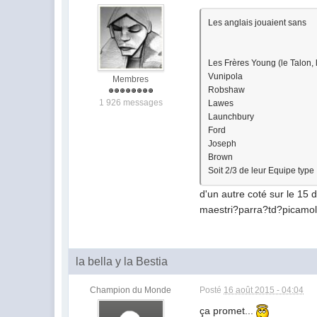
Les anglais jouaient sans
Les Frères Young (le Talon,
Vunipola
Membres
Robshaw
1 926 messages
Lawes
Launchbury
Ford
Joseph
Brown
Soit 2/3 de leur Equipe type
d'un autre coté sur le 15 d
maestri?parra?td?picamo
la bella y la Bestia
Champion du Monde
Posté
16 août 2015 - 04:04
ça promet...