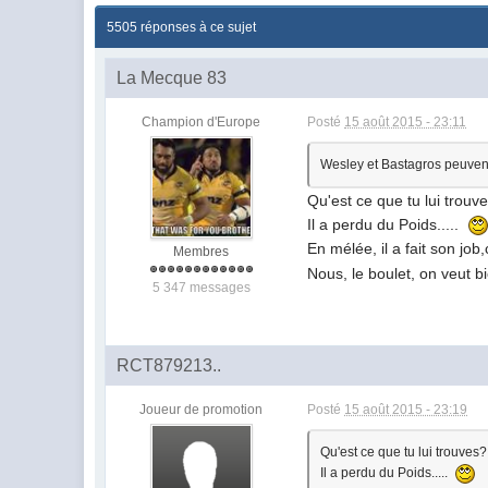
5505 réponses à ce sujet
La Mecque 83
Champion d'Europe
Posté
15 août 2015 - 23:11
Wesley et Bastagros peuvent 
Qu'est ce que tu lui trouv
Il a perdu du Poids.....
En mélée, il a fait son j
Membres
Nous, le boulet, on veut bi
5 347 messages
RCT879213..
Joueur de promotion
Posté
15 août 2015 - 23:19
Qu'est ce que tu lui trouves?
Il a perdu du Poids.....