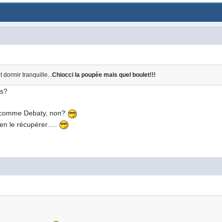
dormir tranquille...
Chiocci la poupée mais quel boulet!!!
es?
ob,comme Debaty, non?
en le récupérer.....