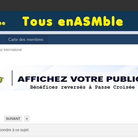
Carte des membres
y international
SUIVANT
»
7
pondre à ce sujet.