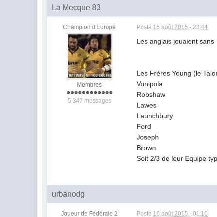
La Mecque 83
Champion d'Europe
Posté
15 août 2015 - 23:44
Les anglais jouaient sans
Les Frères Young (le Talo
Vunipola
Membres
Robshaw
5 347 messages
Lawes
Launchbury
Ford
Joseph
Brown
Soit 2/3 de leur Equipe ty
urbanodg
Joueur de Fédérale 2
Posté
16 août 2015 - 01:10