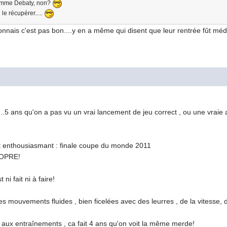
,comme Debaty, non?
 le récupérer.....
nnais c'est pas bon....y en a même qui disent que leur rentrée fût mé
5 ans qu'on a pas vu un vrai lancement de jeu correct , ou une vraie ac
t enthousiasmant : finale coupe du monde 2011
OPRE!
ni fait ni à faire!
s mouvements fluides , bien ficelées avec des leurres , de la vitesse, d
oi aux entraînements , ca fait 4 ans qu'on voit la même merde!