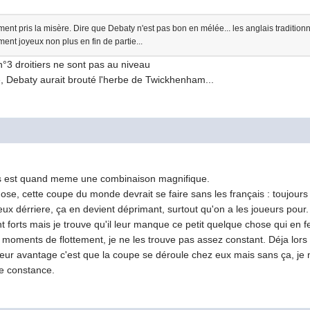
iment pris la misère. Dire que Debaty n'est pas bon en mélée... les anglais tradition
ment joyeux non plus en fin de partie...
 n°3 droitiers ne sont pas au niveau
e, Debaty aurait brouté l'herbe de Twickhenham...
s est quand meme une combinaison magnifique.
e, cette coupe du monde devrait se faire sans les français : toujours p
jeux dérriere, ça en devient déprimant, surtout qu'on a les joueurs pour.
ont forts mais je trouve qu'il leur manque ce petit quelque chose qui en 
moments de flottement, je ne les trouve pas assez constant. Déja lors du
leur avantage c'est que la coupe se déroule chez eux mais sans ça, je 
e constance.