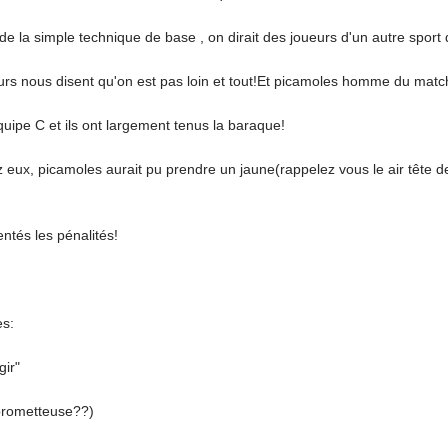
de la simple technique de base , on dirait des joueurs d'un autre sport 
s nous disent qu'on est pas loin et tout!Et picamoles homme du match
uipe C et ils ont largement tenus la baraque!
ez eux, picamoles aurait pu prendre un jaune(rappelez vous le air tête 
tentés les pénalités!
es:
gir"
prometteuse??)