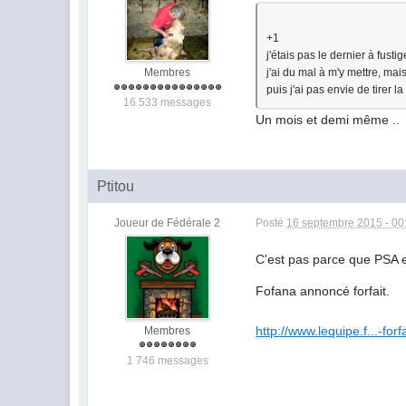
+1
j'étais pas le dernier à fust
j'ai du mal à m'y mettre, mai
Membres
puis j'ai pas envie de tirer 
16 533 messages
Un mois et demi même ..
Ptitou
Joueur de Fédérale 2
Posté
16 septembre 2015 - 00
C'est pas parce que PSA e
Fofana annoncé forfait.
http://www.lequipe.f...-for
Membres
1 746 messages