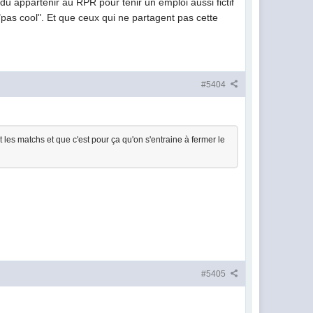
a du appartenir au RPR pour tenir un emploi aussi fictif
"pas cool". Et que ceux qui ne partagent pas cette
#5404
t les matchs et que c'est pour ça qu'on s'entraine à fermer le
#5405