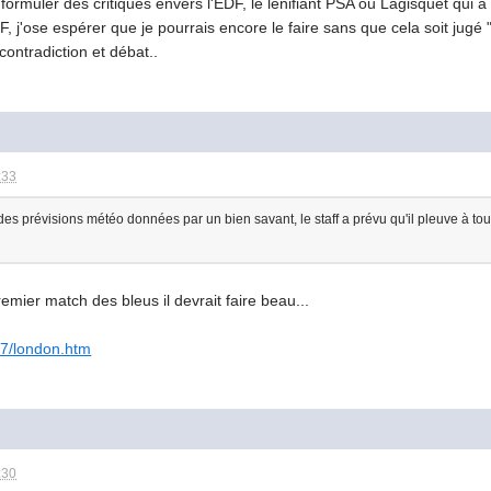
à formuler des critiques envers l'EDF, le lénifiant PSA ou Lagisquet qui 
, j'ose espérer que je pourrais encore le faire sans que cela soit jugé 
contradiction et débat..
:33
des prévisions météo données par un bien savant, le staff a prévu qu'il pleuve à tou
remier match des bleus il devrait faire beau...
47/london.htm
:30