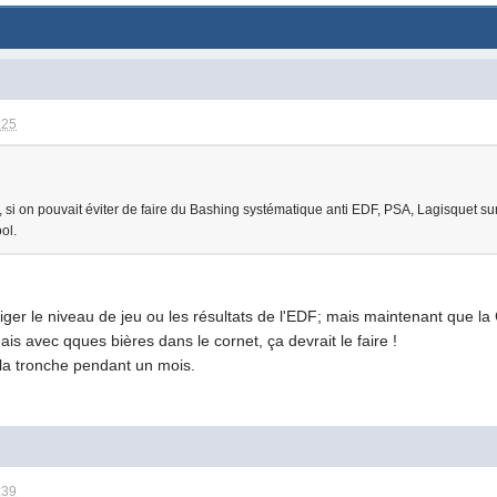
:25
i on pouvait éviter de faire du Bashing systématique anti EDF, PSA, Lagisquet sur c
ol.
ustiger le niveau de jeu ou les résultats de l'EDF; mais maintenant que l
ais avec qques bières dans le cornet, ça devrait le faire !
r la tronche pendant un mois.
:39