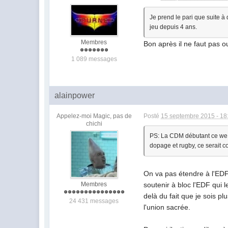
Je prend le pari que suite à 
jeu depuis 4 ans.
Membres
Bon après il ne faut pas o
1 089 messages
alainpower
Appelez-moi Magic, pas de
Posté
15 septembre 2015 - 18
chichi
PS: La CDM débutant ce we, s
dopage et rugby, ce serait co
On va pas étendre à l'EDF 
Membres
soutenir à bloc l'EDF qui 
delà du fait que je sois 
24 431 messages
l'union sacrée.