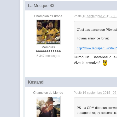
La Mecque 83
Champion d'Europe
Posté
16 septembre 2015 - 05
C'est pas parce que PSA est 
Fofana annoncé forfait.
Membres
http://www.lequipe.f...-forfai
5 347 messages
Dumoulin , Bastareaud, 
Vive la créativité
Kestandi
Champion du Monde
Posté
16 septembre 2015 - 05
PS: La CDM débutant ce we, s
dopage et rugby, ce serait co