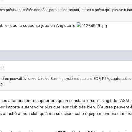
des prévisions météo données par un bien savant, le staff a prévu qu'il pleuve à tou
ublier que la coupe se joue en Angleterre
:27
i on pouvait éviter de faire du Bashing systématique anti EDF, PSA, Lagisquet sur c
ol.
les attaques entre supporters qu'on constate lorsqu'il s'agit de l'ASM.
leur importe autant voire plus que leur club très bien. D'autres peuven
plus attaché à mon club qu'à ma sélection, cette équipe m’ennuie et m'