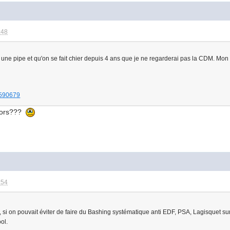
:48
une pipe et qu'on se fait chier depuis 4 ans que je ne regarderai pas la CDM. Mon
t/590679
alors???
:54
i on pouvait éviter de faire du Bashing systématique anti EDF, PSA, Lagisquet sur c
ol.