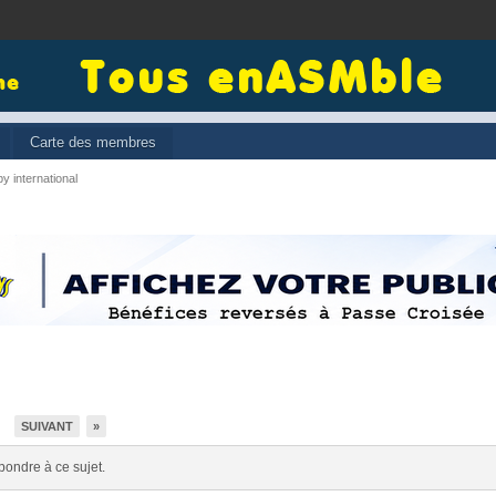
Carte des membres
y international
SUIVANT
»
3
pondre à ce sujet.