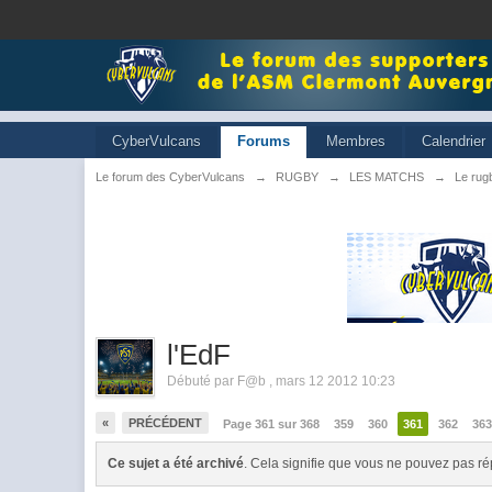
CyberVulcans
Forums
Membres
Calendrier
Le forum des CyberVulcans
→
RUGBY
→
LES MATCHS
→
Le rugb
l'EdF
Débuté par
F@b
,
mars 12 2012 10:23
«
PRÉCÉDENT
Page 361 sur 368
359
360
361
362
36
Ce sujet a été archivé
. Cela signifie que vous ne pouvez pas ré