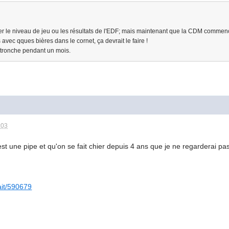
iger le niveau de jeu ou les résultats de l'EDF; mais maintenant que la CDM commence,
s avec qques bières dans le cornet, ça devrait le faire !
la tronche pendant un mois.
:03
st une pipe et qu'on se fait chier depuis 4 ans que je ne regarderai p
fait/590679