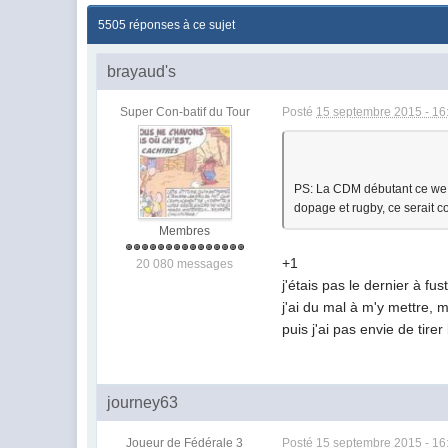
5505 réponses à ce sujet
brayaud's
Super Con-batif du Tour
Posté
15 septembre 2015 - 16
PS: La CDM débutant ce we, s
dopage et rugby, ce serait co
Membres
+1
20 080 messages
j'étais pas le dernier à f
j'ai du mal à m'y mettre, m
puis j'ai pas envie de tire
journey63
Joueur de Fédérale 3
Posté
15 septembre 2015 - 16