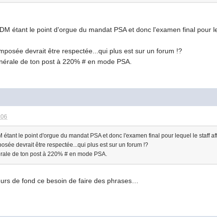
CDM étant le point d'orgue du mandat PSA et donc l'examen final pour lequ
imposée devrait être respectée...qui plus est sur un forum !?
générale de ton post à 220% # en mode PSA.
:06
 étant le point d'orgue du mandat PSA et donc l'examen final pour lequel le staff aff
osée devrait être respectée...qui plus est sur un forum !?
érale de ton post à 220% # en mode PSA.
ieurs de fond ce besoin de faire des phrases…