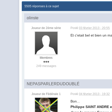
5505 réponses à ce sujet
olinste
Joueur de 2ème série
Posté
03 février 2013 - 20:55
Et c'etait bel et bien un 
Membres
249 messages
NEPASPARLERDUDOUBLÉ
Joueur de Fédérale 1
Posté
04 février 2013 - 19:32
Bon...
Philippe SAINT ANDRE e