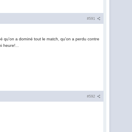
#591
uadé qu'on a dominé tout le match, qu'on a perdu contre
i heure!...
#592