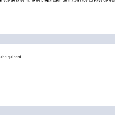
n vue de la semaine de préparation du match face au Pays de Gal
ipe qui perd.