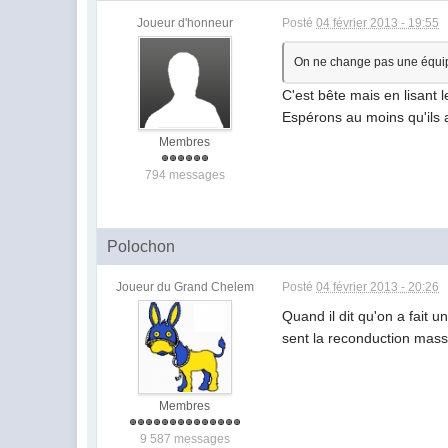
Joueur d'honneur
Posté
04 février 2013 - 19:55
On ne change pas une équip
C'est bête mais en lisant
Espérons au moins qu'ils a
Membres
794 messages
Polochon
Joueur du Grand Chelem
Posté
04 février 2013 - 20:26
Quand il dit qu'on a fait 
sent la reconduction mass
Membres
9 587 messages