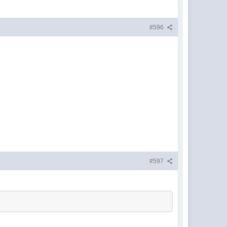
#596
#597