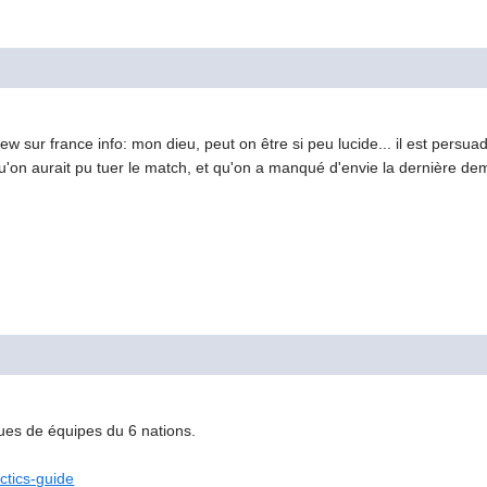
view sur france info: mon dieu, peut on être si peu lucide... il est pers
 qu'on aurait pu tuer le match, et qu'on a manqué d'envie la dernière dem
ues de équipes du 6 nations.
actics-guide