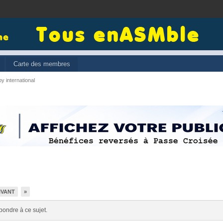
Carte des membres
y international
IVANT
»
pondre à ce sujet.