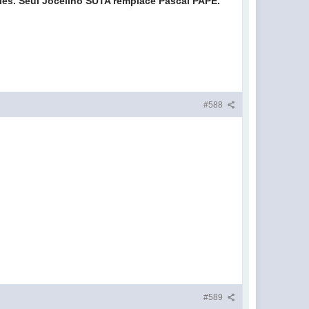
les. Seul Jocelino SUTA remplace Pascal PAPE.
#588
#589