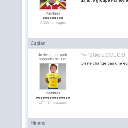
dans le groupe France e
Membres
2 300 messages
Caplan
Je rêve de devenir
Posté
04 février 2013 - 19:51
supporter de l'OM
On ne change pas une équ
Membres
17 443 messages
Hinano