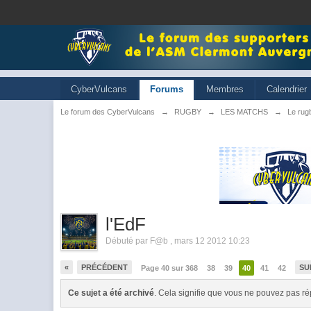
CyberVulcans
Forums
Membres
Calendrier
Le forum des CyberVulcans
→
RUGBY
→
LES MATCHS
→
Le rugb
l'EdF
Débuté par
F@b
,
mars 12 2012 10:23
«
PRÉCÉDENT
SU
Page 40 sur 368
38
39
40
41
42
Ce sujet a été archivé
. Cela signifie que vous ne pouvez pas ré