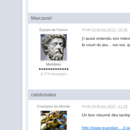
Marcaurel
Equipe de France
Posté
04 février 2013 - 20:38
j'i aussi entendu son inte
le court du jeu... oui oui,
Membres
8 379 messages
cetotomatos
Champion du Monde
Posté
04 février 2013 - 21:28
Un bon résumé des tactiq
http://www.guardian....3-t