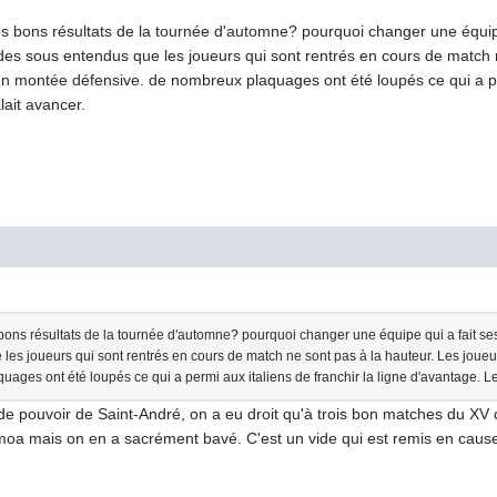
s bons résultats de la tournée d'automne? pourquoi changer une équip
 des sous entendus que les joueurs qui sont rentrés en cours de match 
 en montée défensive. de nombreux plaquages ont été loupés ce qui a per
alait avancer.
bons résultats de la tournée d'automne? pourquoi changer une équipe qui a fait ses
es joueurs qui sont rentrés en cours de match ne sont pas à la hauteur. Les joueur
ges ont été loupés ce qui a permi aux italiens de franchir la ligne d'avantage. Les 
 de pouvoir de Saint-André, on a eu droit qu'à trois bon matches du XV
moa mais on en a sacrément bavé. C'est un vide qui est remis en caus