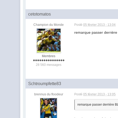
cetotomatos
Champion du Monde
Posté
05 février 2013 - 13:04
remarque passer derrière 
Membres
28 560 messages
Schtroumpfette83
brennus du floodeur
Posté
05 février 2013 - 13:05
remarque passer derrière BL