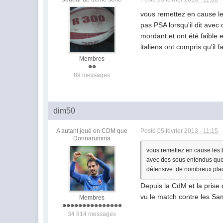
vous remettez en cause le
pas PSA lorsqu'il dit avec
mordant et ont été faible
italiens ont compris qu'il f
Membres
89 messages
dim50
A autant joué en CDM que
Posté
05 février 2013 - 11:15
Donnarumma
vous remettez en cause les 
avec des sous entendus que l
défensive. de nombreux plaqua
Depuis la CdM et la prise
vu le match contre les Sa
Membres
34 814 messages