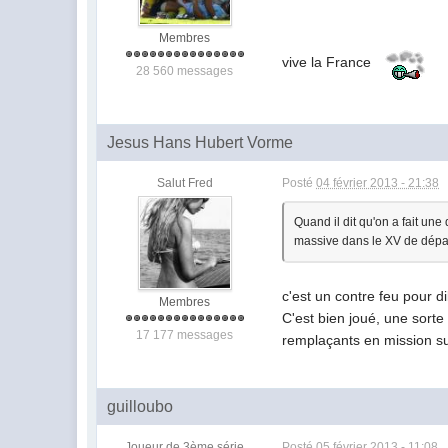
Membres
vive la France
28 560 messages
Jesus Hans Hubert Vorme
Salut Fred
Posté
04 février 2013 - 21:38
Quand il dit qu'on a fait un
massive dans le XV de dépar
c'est un contre feu pour d
Membres
C'est bien joué, une sorte
17 177 messages
remplaçants en mission sui
guilloubo
Joueur de 3ème série
Posté
05 février 2013 - 11:08