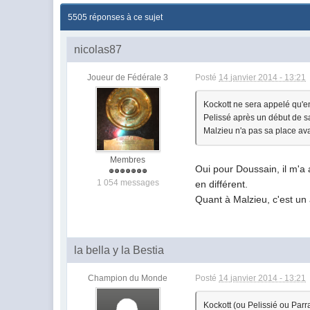
5505 réponses à ce sujet
nicolas87
Joueur de Fédérale 3
Posté
14 janvier 2014 - 13:21
Kockott ne sera appelé qu'e
Pelissé après un début de sa
Malzieu n'a pas sa place av
Membres
Oui pour Doussain, il m'a 
1 054 messages
en différent.
Quant à Malzieu, c'est un a
la bella y la Bestia
Champion du Monde
Posté
14 janvier 2014 - 13:21
Kockott (ou Pelissié ou Parr