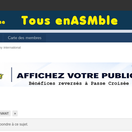
Carte des membres
y international
IVANT
»
pondre à ce sujet.