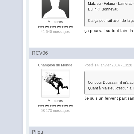
Malzieu - Fofana - Lamerat 
Dulin (+ Bonneval)
Ca, ça pourrait avoir de la g
Membres
ça pourrait surtout faire la
41 640 messages
RCV06
Champion du Monde
Posté
14 janvier 2014 - 13:28
Oui pour Doussain, il m'a ag
Quant à Malzieu, c'est un aili
Je suis un fervent partisan
Membres
58 173 messages
Pilou