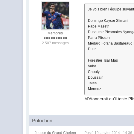
Je vois bien l équipe suivant
Domingo Kayser Slimani
Pape Maestri
Dusautoir Picamoles Nyang
Membres
Parra Plisson
2 507 messages
Médard Fofana Bastareaud
Dulin
Forestier Tsar Mas
Vaha
Chouly
Doussain
Tales
Mermoz
M'étonnerait qu'il teste 
Polochon
Joueur du Grand Chelem
Posté
19 janvier 2014 - 14:36