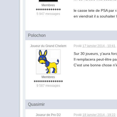
Membres
le casse tete de PSA par r
5 947 messages
en viendrait il a souhaite
Polochon
Joueur du Grand Chelem
Posté
17 janvier 2014 - 10:41
Sur 30 joueurs, y'aura fo
Il remplacera peut-être pa
C'est une bonne chose n'i
Membres
9 587 messages
Quasimir
Joueur de Pro D2
Posté
18 janvier 2014 - 19:22