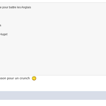
e pour battre les Anglais
a
 Huget
Plisson pour un crunch