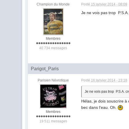
Champion du Monde
Posté
15 janvier 2014 - 08:09
Je ne vois pas trop P.S.A.
Membres
40 734 messages
Parigot_Paris
Parisien Névrotique
Posté
16 janvier 2014 - 23:18
Je ne vois pas trop P.S.A. cr
Hélas, je dois souscrire à 
bec dans l'eau. Oh.
Membres
19 511 messages