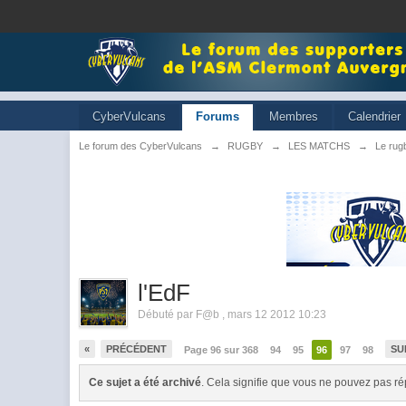
CyberVulcans
Forums
Membres
Calendrier
Le forum des CyberVulcans
→
RUGBY
→
LES MATCHS
→
Le rugb
l'EdF
Débuté par
F@b
,
mars 12 2012 10:23
«
PRÉCÉDENT
SU
Page 96 sur 368
94
95
96
97
98
Ce sujet a été archivé
. Cela signifie que vous ne pouvez pas ré