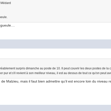
- Médard
ueule.
 gueule....
réablement surpris dimanche au poste de 10. Il peut couvrir les deux postes de la c
er pur et s'il revient à son meilleur niveau, il est au dessus de tout ce qu'on peut avo
 de Malzieu, mais il faut bien admettre qu'il est encore loin du niveau req