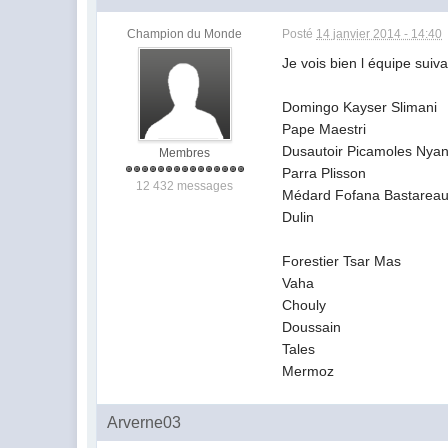
Champion du Monde
Posté
14 janvier 2014 - 14:40
Je vois bien l équipe suiva
Domingo Kayser Slimani
Pape Maestri
Dusautoir Picamoles Nya
Membres
Parra Plisson
12 432 messages
Médard Fofana Bastarea
Dulin
Forestier Tsar Mas
Vaha
Chouly
Doussain
Tales
Mermoz
Arverne03