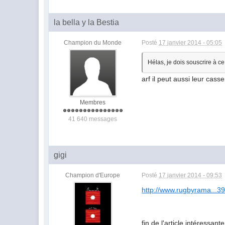
la bella y la Bestia
Champion du Monde
Posté
17 janvier 2014 - 05:05
Hélas, je dois souscrire à ce
arf il peut aussi leur casse
Membres
41 640 messages
gigi
Champion d'Europe
Posté
17 janvier 2014 - 09:53
http://www.rugbyrama...39
fin de l'article intéressante