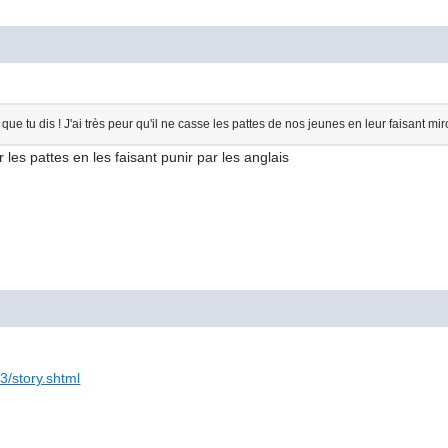
 que tu dis ! J'ai très peur qu'il ne casse les pattes de nos jeunes en leur faisant mi
r les pattes en les faisant punir par les anglais
3/story.shtml
...