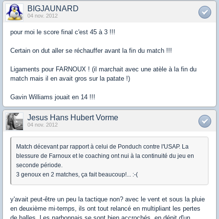
BIGJAUNARD
04 nov. 2012
pour moi le score final c'est 45 à 3 !!!
Certain on dut aller se réchauffer avant la fin du match !!!
Ligaments pour FARNOUX ! (il marchait avec une atèle à la fin du
match mais il en avait gros sur la patate !)
Gavin Williams jouait en 14 !!!
Jesus Hans Hubert Vorme
04 nov. 2012
Match décevant par rapport à celui de Ponduch contre l'USAP. La
blessure de Farnoux et le coaching ont nui à la continuité du jeu en
seconde période.
3 genoux en 2 matches, ça fait beaucoup!... :-(
y'avait peut-être un peu la tactique non? avec le vent et sous la pluie
en deuxième mi-temps, ils ont tout relancé en multipliant les pertes
de balles. Les narbonnais se sont bien accrochés, en dépit d'un