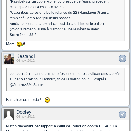
*Kazubek sur un copier-coller ou presque de l'essai précédent.
Mi-temps 31-3 et 4 essais d'avants.
*Cabantous après une belle relance du 22 (Hamdaoui ?) qui a
remplacé Farnoux et plusieurs passes.
Après , pas grand-chose si ce n'est du coaching et le ballon
(volontairement) laissé à Narbonne...belle défense donc.
Score final : 38-3.
Merci
Kestandi
04 nov. 2012
bon ben génial, apparemment c'est une rupture des ligaments croisés
au genou droit pour Farnoux, fin de la saison pour lui d'après
@AuroreASM. Super.
Fait chier de merde !!!
Dooley
04 nov. 2012
Match décevant par rapport à celui de Ponduch contre l'USAP. La