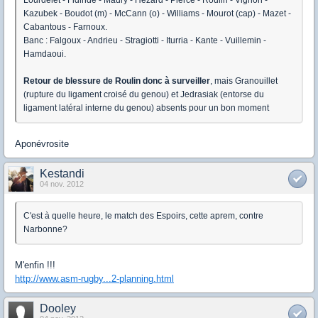
Lourdelet - Fidinde - Maury - Hézard - Pierce - Roulin - Vignon -
Kazubek - Boudot (m) - McCann (o) - Williams - Mourot (cap) - Mazet -
Cabantous - Farnoux.
Banc : Falgoux - Andrieu - Stragiotti - Iturria - Kante - Vuillemin -
Hamdaoui.
Retour de blessure de Roulin donc à surveiller
, mais Granouillet
(rupture du ligament croisé du genou) et Jedrasiak (entorse du
ligament latéral interne du genou) absents pour un bon moment
Aponévrosite
Kestandi
04 nov. 2012
C'est à quelle heure, le match des Espoirs, cette aprem, contre
Narbonne?
M'enfin !!!
http://www.asm-rugby...2-planning.html
Dooley