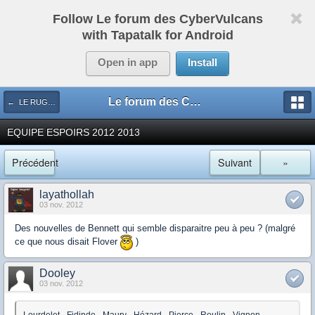
Follow Le forum des CyberVulcans
with Tapatalk for Android
Open in app
Install
Le forum des CyberVulcans
← LE RUGBY DE CHEZ NOUS
EQUIPE ESPOIRS 2012 2013
Précédent
Suivant
»
layathollah
03 nov. 2012
Des nouvelles de Bennett qui semble disparaitre peu à peu ? (malgré
ce que nous disait Flover
)
Dooley
03 nov. 2012