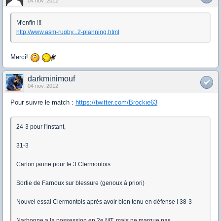
04 nov. 2012
M'enfin !!!
http://www.asm-rugby...2-planning.html
Merci!
darkminimouf
04 nov. 2012
Pour suivre le match :
https://twitter.com/Brockie63
24-3 pour l'instant,
31-3
Carton jaune pour le 3 Clermontois
Sortie de Farnoux sur blessure (genoux à priori)
Nouvel essai Clermontois après avoir bien tenu en défense ! 38-3
Narbonne a la possession en 2e MT, mais ne marque pas