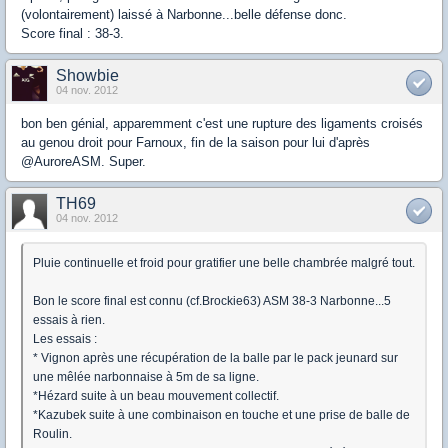
(volontairement) laissé à Narbonne...belle défense donc.
Score final : 38-3.
Showbie
04 nov. 2012
bon ben génial, apparemment c'est une rupture des ligaments croisés
au genou droit pour Farnoux, fin de la saison pour lui d'après
@AuroreASM. Super.
TH69
04 nov. 2012
Pluie continuelle et froid pour gratifier une belle chambrée malgré tout.
Bon le score final est connu (cf.Brockie63) ASM 38-3 Narbonne...5
essais à rien.
Les essais :
* Vignon après une récupération de la balle par le pack jeunard sur
une mêlée narbonnaise à 5m de sa ligne.
*Hézard suite à un beau mouvement collectif.
*Kazubek suite à une combinaison en touche et une prise de balle de
Roulin.