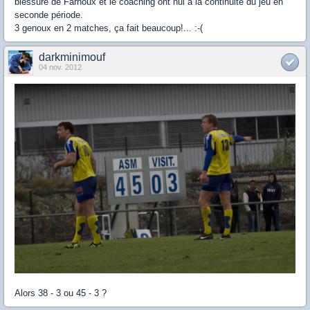
blessure de Farnoux et le coaching ont nui à la continuité du jeu en
seconde période.
3 genoux en 2 matches, ça fait beaucoup!... :-(
darkminimouf
04 nov. 2012
Alors 38 - 3 ou 45 - 3 ?