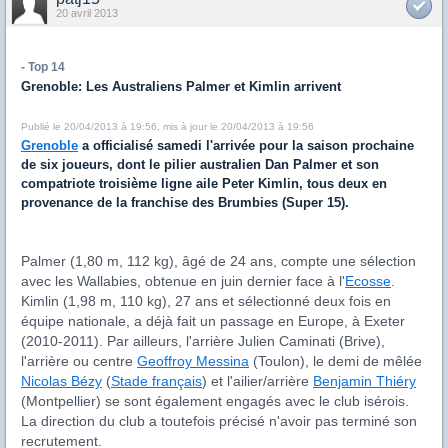
20 avril 2013
- Top 14
Grenoble: Les Australiens Palmer et Kimlin arrivent
Publié le 20/04/2013 à 19:56, mis à jour le 20/04/2013 à 19:56
Grenoble
a officialisé samedi l'arrivée pour la saison prochaine
de six joueurs, dont le pilier australien Dan Palmer et son
compatriote troisième ligne aile Peter Kimlin, tous deux en
provenance de la franchise des Brumbies (Super 15).
Palmer (1,80 m, 112 kg), âgé de 24 ans, compte une sélection
avec les Wallabies, obtenue en juin dernier face à l'
Ecosse
.
Kimlin (1,98 m, 110 kg), 27 ans et sélectionné deux fois en
équipe nationale, a déjà fait un passage en Europe, à Exeter
(2010-2011). Par ailleurs, l'arrière Julien Caminati (Brive),
l'arrière ou centre
Geoffroy Messina
(Toulon), le demi de mêlée
Nicolas Bézy
(
Stade français
) et l'ailier/arrière
Benjamin Thiéry
(Montpellier) se sont également engagés avec le club isérois.
La direction du club a toutefois précisé n'avoir pas terminé son
recrutement.