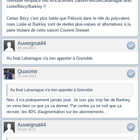
Grenoble remplace très efficacement Darbo/Pélissié/Laharrague avec
Lorée/Bézy/Barkley !!
Certes Bézy c'est plus faible que Pélissié dans le rôle du polyvalent,
mais Lorée et Barkley sont de réelles plus-values et alternatives à la
paire titulaire de cette saison Courent-Stewart.
Auvergnat44
29 mai 2013
Au final Laharrague n'a rien apporter à Grenoble
Quasimir
31 mai 2013
Au final Laharrague n'a rien apporter à Grenoble
Non, il n'a pratiquement jamais joué. Je suis pas trop fan de Barkley,
on verra bien ce que ça va donner. Par contre ça se voit que ça
recrute, les 40% d'augmentation sur les abonnements...
Auvergnat44
02 juin 2013