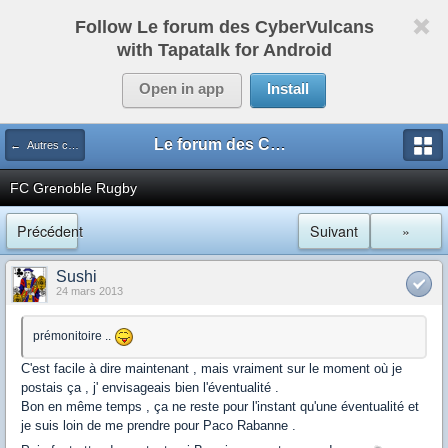
Follow Le forum des CyberVulcans
with Tapatalk for Android
Open in app
Install
Le forum des CyberVulcans
← Autres clubs (mutations, actus)
FC Grenoble Rugby
Précédent
Suivant
»
Sushi
24 mars 2013
prémonitoire ..
C'est facile à dire maintenant , mais vraiment sur le moment où je
postais ça , j' envisageais bien l'éventualité .
Bon en même temps , ça ne reste pour l'instant qu'une éventualité et
je suis loin de me prendre pour Paco Rabanne .