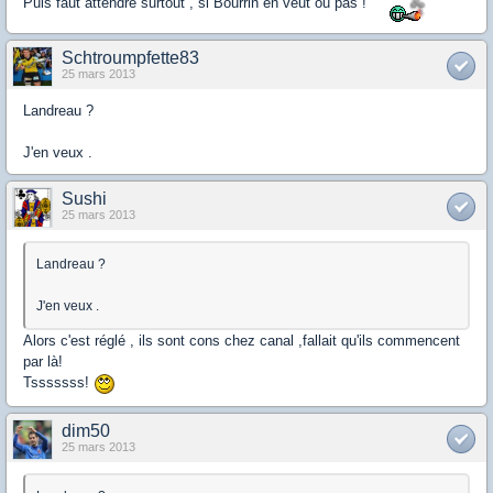
Puis faut attendre surtout , si Bourrin en veut ou pas !
Schtroumpfette83
25 mars 2013
Landreau ?
J'en veux .
Sushi
25 mars 2013
Landreau ?
J'en veux .
Alors c'est réglé , ils sont cons chez canal ,fallait qu'ils commencent
par là!
Tsssssss!
dim50
25 mars 2013