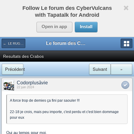
Follow Le forum des CyberVulcans
with Tapatalk for Android
Open in app
Install
Le forum des CyberVulcans
← LE RUGBY DE CHEZ NOUS
Resultats des Crabos
Précédent
Suivant
»
Codorplusàvie
22 juin 2024
A force trop de demies ça fini par saouler !!!
22-18 je crois, mais peu importe, c'est perdu et c'est bien dommage
pour eux
Oui au temps pour moi.