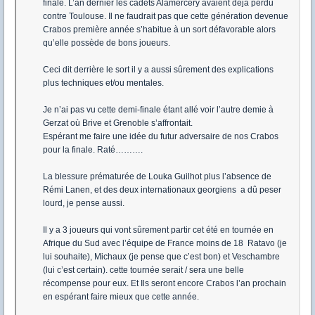
finale. L’an dernier les cadets Alamercery avaient déjà perdu
contre Toulouse. Il ne faudrait pas que cette génération devenue
Crabos première année s’habitue à un sort défavorable alors
qu’elle possède de bons joueurs.
Ceci dit derrière le sort il y a aussi sûrement des explications
plus techniques et/ou mentales.
Je n’ai pas vu cette demi-finale étant allé voir l’autre demie à
Gerzat où Brive et Grenoble s’affrontait.
Espérant me faire une idée du futur adversaire de nos Crabos
pour la finale. Raté……….
La blessure prématurée de Louka Guilhot plus l’absence de
Rémi Lanen, et des deux internationaux georgiens a dû peser
lourd, je pense aussi.
Il y a 3 joueurs qui vont sûrement partir cet été en tournée en
Afrique du Sud avec l’équipe de France moins de 18 Ratavo (je
lui souhaite), Michaux (je pense que c’est bon) et Veschambre
(lui c’est certain). cette tournée serait / sera une belle
récompense pour eux. Et Ils seront encore Crabos l’an prochain
en espérant faire mieux que cette année.