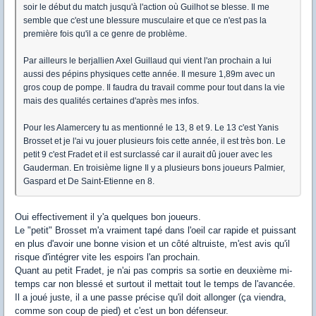
soir le début du match jusqu'à l'action où Guilhot se blesse. Il me
semble que c'est une blessure musculaire et que ce n'est pas la
première fois qu'il a ce genre de problème.
Par ailleurs le berjallien Axel Guillaud qui vient l'an prochain a lui
aussi des pépins physiques cette année. Il mesure 1,89m avec un
gros coup de pompe. Il faudra du travail comme pour tout dans la vie
mais des qualités certaines d'après mes infos.
Pour les Alamercery tu as mentionné le 13, 8 et 9. Le 13 c'est Yanis
Brosset et je l'ai vu jouer plusieurs fois cette année, il est très bon. Le
petit 9 c'est Fradet et il est surclassé car il aurait dû jouer avec les
Gauderman. En troisième ligne Il y a plusieurs bons joueurs Palmier,
Gaspard et De Saint-Etienne en 8.
Oui effectivement il y'a quelques bon joueurs.
Le "petit" Brosset m'a vraiment tapé dans l'oeil car rapide et puissant
en plus d'avoir une bonne vision et un côté altruiste, m'est avis qu'il
risque d'intégrer vite les espoirs l'an prochain.
Quant au petit Fradet, je n'ai pas compris sa sortie en deuxième mi-
temps car non blessé et surtout il mettait tout le temps de l'avancée.
Il a joué juste, il a une passe précise qu'il doit allonger (ça viendra,
comme son coup de pied) et c'est un bon défenseur.