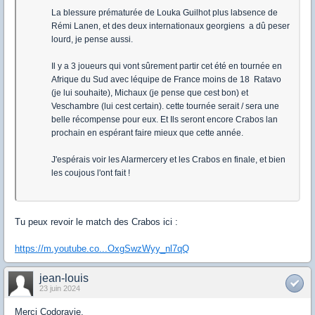
La blessure prématurée de Louka Guilhot plus labsence de
Rémi Lanen, et des deux internationaux georgiens a dû peser
lourd, je pense aussi.
Il y a 3 joueurs qui vont sûrement partir cet été en tournée en
Afrique du Sud avec léquipe de France moins de 18 Ratavo
(je lui souhaite), Michaux (je pense que cest bon) et
Veschambre (lui cest certain). cette tournée serait / sera une
belle récompense pour eux. Et Ils seront encore Crabos lan
prochain en espérant faire mieux que cette année.
J'espérais voir les Alarmercery et les Crabos en finale, et bien
les coujous l'ont fait !
Tu peux revoir le match des Crabos ici :
https://m.youtube.co...OxgSwzWyy_nl7qQ
jean-louis
23 juin 2024
Merci Codoravie.