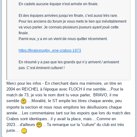
En cadets aucune équipe n'est arrivée en finale.
Et des équipes arrivées jusqu’en finale, c’est aussi très rare.
Pour les anciens du forum je vous mets le lien qui inévitablement
va vous parler. Je connais plusieurs joueurs ayant joué cette
finale.
Parmi eux, y a en un vient de nous quitter récemment.
https://finalesrugby...ene-crabos-1973
En résumé y a pas que les grands qui n’y arrivent / arrivaient
pas. C’est éminent culturel !
Merci pour les infos - En cherchant dans ma mémoire, un titre en
2004 en REICHEL à l'époque avec FLOCH il me semble....Pour le
match de 73, je vois le nom dont tu veux parler, BRAVO, il me
semble
...Moralité, le ST empile les titres chaque année, peu
importe la section et nous nous empilons les désillusions chaque
année....Les commentaires tant sur les espoirs que lors du match des
Crabos sont identiques...il y avait la place, mais....Comme en
2023....d'ailleurs
...Ta remarque sur la ''culture'' du club est très
juste....