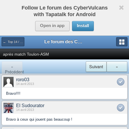
Follow Le forum des CyberVulcans
with Tapatalk for Android
Open in app
Install
Le forum des CyberVulcans
← Top 14 / Pro D2
après match Toulon-ASM
«
Suivant
»
Précédent
roro03
14 avril 2013
Bravo!!!!
El Sudourator
14 avril 2013
Bravo à ceux qui jouent pas beaucoup !