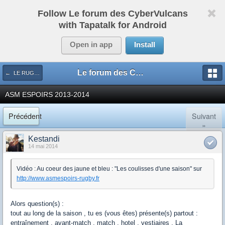
Follow Le forum des CyberVulcans
with Tapatalk for Android
Open in app
Install
Le forum des CyberVulcans
← LE RUGBY DE CHEZ NOUS
ASM ESPOIRS 2013-2014
Précédent
Suivant
»
Kestandi
14 mai 2014
Vidéo : Au coeur des jaune et bleu : "Les coulisses d'une saison" sur
http://www.asmespoirs-rugby.fr
Alors question(s) :
tout au long de la saison , tu es (vous êtes) présente(s) partout :
entraînement , avant-match , match , hotel , vestiaires , La