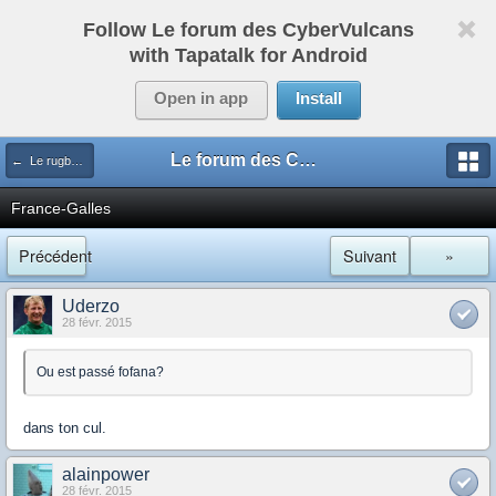
Follow Le forum des CyberVulcans
with Tapatalk for Android
Open in app
Install
Le forum des CyberVulcans
← Le rugby international
France-Galles
Précédent
Suivant
»
Uderzo
28 févr. 2015
Ou est passé fofana?
dans ton cul.
alainpower
28 févr. 2015