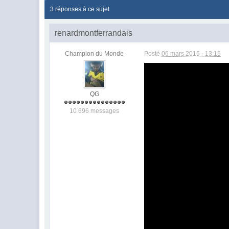
3 réponses à ce sujet
renardmontferrandais
Champion du Monde
Posté
06 mars 2015 - 13:15
QG
10 696 messages