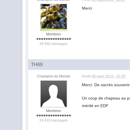
Merci
Membres
28 560 messages
TH69
Champion du Monde
Posté
06 mars 2015 - 22:25
Merci. De sacrés souvenirs
Un coup de chapeau au pa
mérité en EDF
Membres
26 419 messages