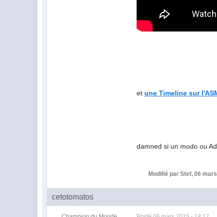
et
une Timeline sur l'AS
damned si un modo ou Admi
Modifié par Stef, 06 mars
cetotomatos
Champion du Monde
Posté
06 mars 2015 - 18:17