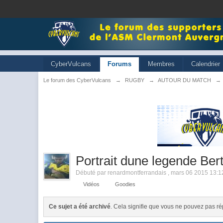
CyberVulcans
Forums
Membres
Calendrier
Le forum des CyberVulcans
→
RUGBY
→
AUTOUR DU MATCH
→
Portrait dune legende Be
Débuté par
renardmontferrandais
,
mars 06 2015 13:1
Vidéos
Goodies
Ce sujet a été archivé
. Cela signifie que vous ne pouvez pas ré