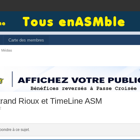
Carte des membres
Médias
rtrand Rioux et TimeLine ASM
2
pondre à ce sujet.