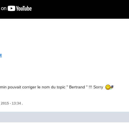
M
n pouvait corriger le nom du topic " Bertrand " !!! Sorry
 2015 - 13:34 .