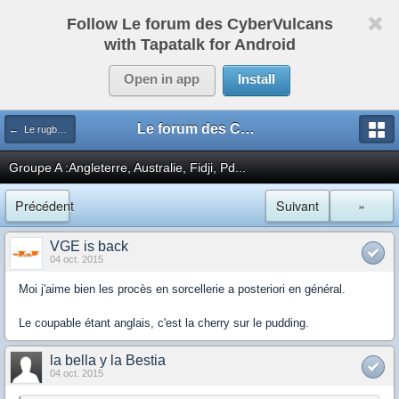
Follow Le forum des CyberVulcans
with Tapatalk for Android
Open in app
Install
Le forum des CyberVulcans
← Le rugby international
Groupe A :Angleterre, Australie, Fidji, Pd...
Précédent
Suivant
»
VGE is back
04 oct. 2015
Moi j'aime bien les procès en sorcellerie a posteriori en général.
Le coupable étant anglais, c'est la cherry sur le pudding.
la bella y la Bestia
04 oct. 2015