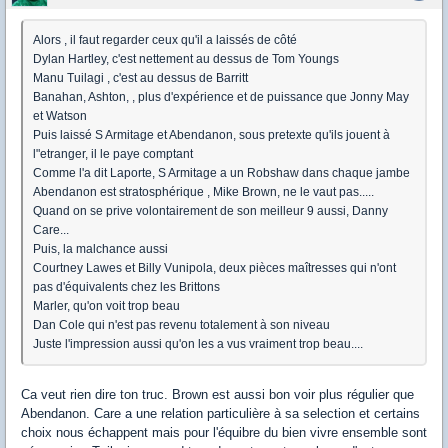
Alors , il faut regarder ceux qu'il a laissés de côté
Dylan Hartley, c'est nettement au dessus de Tom Youngs
Manu Tuilagi , c'est au dessus de Barritt
Banahan, Ashton, , plus d'expérience et de puissance que Jonny May
et Watson
Puis laissé S Armitage et Abendanon, sous pretexte qu'ils jouent à
l"etranger, il le paye comptant
Comme l'a dit Laporte, S Armitage a un Robshaw dans chaque jambe
Abendanon est stratosphérique , Mike Brown, ne le vaut pas.....
Quand on se prive volontairement de son meilleur 9 aussi, Danny
Care...
Puis, la malchance aussi
Courtney Lawes et Billy Vunipola, deux pièces maîtresses qui n'ont
pas d'équivalents chez les Brittons
Marler, qu'on voit trop beau
Dan Cole qui n'est pas revenu totalement à son niveau
Juste l'impression aussi qu'on les a vus vraiment trop beau....
Ca veut rien dire ton truc. Brown est aussi bon voir plus régulier que
Abendanon. Care a une relation particulière à sa selection et certains
choix nous échappent mais pour l'équibre du bien vivre ensemble sont