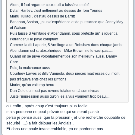
Alors , il faut regarder ceux qu'il a laissés de côté
Dylan Hartley, c'est nettement au dessus de Tom Youngs
Manu Tuilagi , c'est au dessus de Barritt
Banahan, Ashton, , plus d'expérience et de puissance que Jonny May
et Watson
Puis laissé S Armitage et Abendanon, sous pretexte qu'ils jouent à
l"etranger, il le paye comptant
Comme l'a dit Laporte, S Armitage a un Robshaw dans chaque jambe
Abendanon est stratosphérique , Mike Brown, ne le vaut pas.....
Quand on se prive volontairement de son meilleur 9 aussi, Danny
Care...
Puis, la malchance aussi
Courtney Lawes et Billy Vunipola, deux pièces maîtresses qui n'ont
pas d'équivalents chez les Brittons
Marler, qu'on voit trop beau
Dan Cole qui n'est pas revenu totalement à son niveau
Juste l'impression aussi qu'on les a vus vraiment trop beau....
oui enfin , après coup c'est toujours plus facile
mais personne ne peut prévoir ce qui se serait passé
perso je pense aussi que la pression ( et une recherche coupable de
sécurité ....) a fait déjouer les Anglais .
Et dans une poule invraisemblable, ça ne pardonne pas