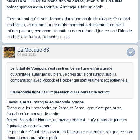
nécessaire. Tuilagi se prend trop de carton, et en plus a d'autres
préoccupation extra-sportive. Armitage a fait un choix....
C'est surtout qu'ils sont tombés dans une poule de dingue. Ou a part
les blacks, et encore sur ce qu'ils montrent actuellement ce n'est
même pas sur, personne n'aurait eu de certitude. Que ce soit l'Irlande,
les boks, la france, l'argentine...ect
La Mecque 83
04 oct. 2015
Le forfait de Vunipola s'est senti en 3ème ligne et j'ai signalé
qu'Armitage aurait fait du bien. Je crois qu'ils ont surtout subi la
comparaison avec Pocock et Hooper qui sont vraiment exceptionnels.
En seconde ligne j'ai l'impression qu'ils ont fait le boulot.
Lawes a aussi manqué en seconde pompe
Signe que leur reservoirs en 2eme et 3eme ligne n'est pas aussi
étendu qu'on pouvait le croire
Après Pocock et Hooper, au niveau contest, il n'y a pas de joueurs
équivalents actuellement
Le plus dur c"était de pouvoir les faire jouer ensemble, vu que ce sont
deux joueurs au même profil