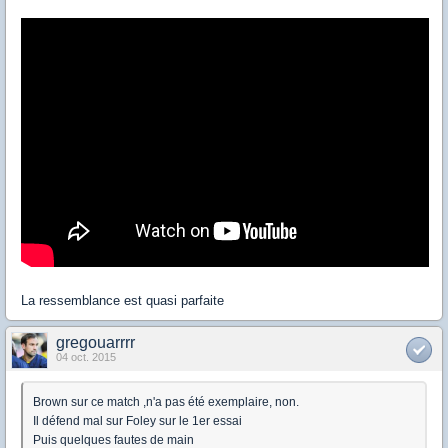
La ressemblance est quasi parfaite
gregouarrrr
04 oct. 2015
Brown sur ce match ,n'a pas été exemplaire, non.
Il défend mal sur Foley sur le 1er essai
Puis quelques fautes de main