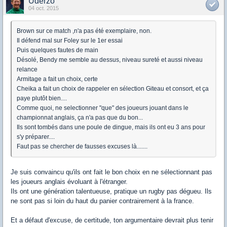
Uderzo
04 oct. 2015
Brown sur ce match ,n'a pas été exemplaire, non.
Il défend mal sur Foley sur le 1er essai
Puis quelques fautes de main
Désolé, Bendy me semble au dessus, niveau sureté et aussi niveau
relance
Armitage a fait un choix, certe
Cheika a fait un choix de rappeler en sélection Giteau et consort, et ça
paye plutôt bien....
Comme quoi, ne selectionner "que" des joueurs jouant dans le
championnat anglais, ça n'a pas que du bon...
Ils sont tombés dans une poule de dingue, mais ils ont eu 3 ans pour
s'y préparer....
Faut pas se chercher de fausses excuses là.......
Je suis convaincu qu'ils ont fait le bon choix en ne sélectionnant pas
les joueurs anglais évoluant à l'étranger.
Ils ont une génération talentueuse, pratique un rugby pas dégueu. Ils
ne sont pas si loin du haut du panier contrairement à la france.
Et a défaut d'excuse, de certitude, ton argumentaire devrait plus tenir