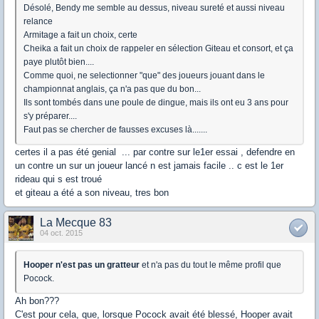
Désolé, Bendy me semble au dessus, niveau sureté et aussi niveau
relance
Armitage a fait un choix, certe
Cheika a fait un choix de rappeler en sélection Giteau et consort, et ça
paye plutôt bien....
Comme quoi, ne selectionner "que" des joueurs jouant dans le
championnat anglais, ça n'a pas que du bon...
Ils sont tombés dans une poule de dingue, mais ils ont eu 3 ans pour
s'y préparer....
Faut pas se chercher de fausses excuses là.......
certes il a pas été genial ... par contre sur le1er essai , defendre en
un contre un sur un joueur lancé n est jamais facile .. c est le 1er
rideau qui s est troué
et giteau a été a son niveau, tres bon
La Mecque 83
04 oct. 2015
Hooper n'est pas un gratteur
et n'a pas du tout le même profil que
Pocock.
Ah bon???
C'est pour cela, que, lorsque Pocock avait été blessé, Hooper avait