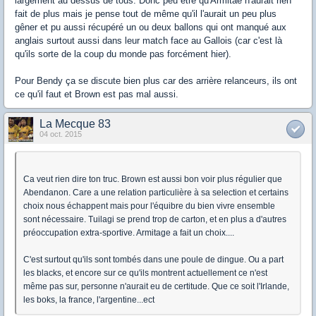
largement au dessus de tous. Donc peu être qu'Armitae n'aurait rien
fait de plus mais je pense tout de même qu'il l'aurait un peu plus
gêner et pu aussi récupéré un ou deux ballons qui ont manqué aux
anglais surtout aussi dans leur match face au Gallois (car c'est là
qu'ils sorte de la coup du monde pas forcément hier).
Pour Bendy ça se discute bien plus car des arrière relanceurs, ils ont
ce qu'il faut et Brown est pas mal aussi.
La Mecque 83
04 oct. 2015
Ca veut rien dire ton truc. Brown est aussi bon voir plus régulier que
Abendanon. Care a une relation particulière à sa selection et certains
choix nous échappent mais pour l'équibre du bien vivre ensemble
sont nécessaire. Tuilagi se prend trop de carton, et en plus a d'autres
préoccupation extra-sportive. Armitage a fait un choix....
C'est surtout qu'ils sont tombés dans une poule de dingue. Ou a part
les blacks, et encore sur ce qu'ils montrent actuellement ce n'est
même pas sur, personne n'aurait eu de certitude. Que ce soit l'Irlande,
les boks, la france, l'argentine...ect