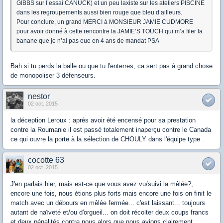
GIBBS sur l’essai CANUCK) et un peu laxiste sur les ateliers PISCINE
dans les regroupements aussi bien rouge que bleu d’ailleurs.
Pour conclure, un grand MERCI à MONSIEUR JAMIE CUDMORE
pour avoir donné à cette rencontre la JAMIE’S TOUCH qui m’a filer la
banane que je n’ai pas eue en 4 ans de mandat PSA
Bah si tu perds la balle ou que tu l'enterres, ca sert pas à grand chose
de monopoliser 3 défenseurs.
nestor
02 oct. 2015
la déception Leroux : après avoir été encensé pour sa prestation
contre la Roumanie il est passé totalement inaperçu contre le Canada
ce qui ouvre la porte à la sélection de CHOULY dans l'équipe type .
cocotte 63
02 oct. 2015
J'en parlais hier, mais est-ce que vous avez vu/suivi la mêlée?,
encore une fois, nous étions plus forts mais encore une fois on finit le
match avec un débours en mêlée fermée... c'est laissant... toujours
autant de naïveté et/ou d'orgueil... on doit récolter deux coups francs
et deux pénalités contre nous alors que nous avions clairement