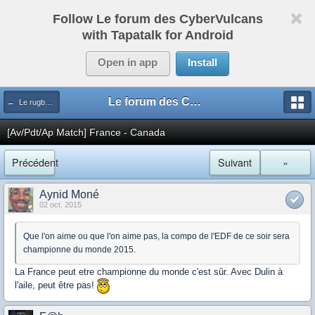
Follow Le forum des CyberVulcans
with Tapatalk for Android
Open in app
Install
Le forum des CyberVulcans
← Le rugby international
[Av/Pdt/Ap Match] France - Canada
Précédent
Suivant
»
Aynid Moné
02 oct. 2015
Que l'on aime ou que l'on aime pas, la compo de l'EDF de ce soir sera
championne du monde 2015.
La France peut etre championne du monde c'est sûr. Avec Dulin à
l'aile, peut être pas!