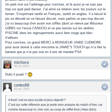
Un petit mot sur l’arbitrage pour conclure, et là aussi je ne sais pas
trop sur quel pied danser. J’ai aimé sa relation avec les joueurs sur le
terrain. S’exprimant tantôt en Français, tantôt en anglais. Il a laissé le
jeu se déroulé en se faisant discret, mais parfois un peu trop discret,
j’ai vu beaucoup d’en avant non sifflés (dont un relevé par Môssieur
GIBBS sur l’essai CANUCK) et un peu laxiste sur les ateliers
PISCINE dans les regroupements aussi bien rouge que bleu
d’ailleurs.
Pour conclure, un grand MERCI à MONSIEUR JAMIE CUDMORE
pour avoir donné à cette rencontre la JAMIE’S TOUCH qui m’a filer la
banane que je n’ai pas eue en 4 ans de mandat PSA
michoco
02 oct. 2015
Dulin il jouait ?
cortex68
02 oct. 2015
A froid ! est-on plus lucide et plus objectif ?
C’est sur cette réflexion que je porte mon analyse du match d’hier, car
comme beaucoup ici, hier soir, au coup de sifflet final j’étais (très)