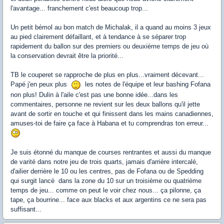
l'avantage... franchement c'est beaucoup trop...
Un petit bémol au bon match de Michalak, il a quand au moins 3 jeux
au pied clairement défaillant, et à tendance à se séparer trop
rapidement du ballon sur des premiers ou deuxième temps de jeu où
la conservation devrait être la priorité...
TB le couperet se rapproche de plus en plus...vraiment décevant...
Papé j'en peux plus
les notes de l'équipe et leur bashing Fofana
non plus! Dulin à l'aile c'est pas une bonne idée...dans les
commentaires, personne ne revient sur les deux ballons qu'il jette
avant de sortir en touche et qui finissent dans les mains canadiennes,
amuses-toi de faire ça face à Habana et tu comprendras ton erreur...
Je suis étonné du manque de courses rentrantes et aussi du manque
de varité dans notre jeu de trois quarts, jamais d'arrière intercalé,
d'ailier derrière le 10 ou les centres, pas de Fofana ou de Spedding
qui surgit lancé dans la zone du 10 sur un troisième ou quatrième
temps de jeu... comme on peut le voir chez nous... ça pilonne, ça
tape, ça bourrine... face aux blacks et aux argentins ce ne sera pas
suffisant...