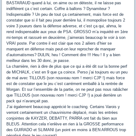
BASTARAUD quand à lui, on aime ou on déteste, il ne laisse pas
indifférent ça c’est certain. Coffre à ballons ? Dynamiteur ?
Indispensable ? Un peu de tout ça certainement, mais force est de
constater que si il fait peu jouer derrière lui, il monopolise toujours 2
voire 3 joueurs dans la défense adverse, et c’est ça qui, ahma, le
rend indispensable aux yeux de PSA. GROSSO m’a inquiété en 1ère
mi-temps et rassuré en deuxième, j’aimerais beaucoup le voir à son
VRAI poste. Par contre il est clair que nos 2 ailiers d’hier se
manquent en défense mais peut-on leur reprocher de manquer
d’automatismes? DULIN, heu ! Comment dire !!! Heu ! Il y a bien
meilleur dans les 30 donc, je passe.
La charnière, rien à dire de plus que ce qui a été dit sur la bonne perf
de MICHALK, c’est en 9 que ça coince. Perso j’ai toujours eu un peu
de mal avec TILLOUS (son nouveau nom ! merci CJP !) mais force
est de constater que le jeu c’est carrément emballé à la rentrée de
Morgan. Et sur l’ensemble de la partie, on ne peut pas nous rabâcher
que TILLOUS (son nouveau nom ! merci CJP !) a joué derrière un
pack qui n’avançait pas.
J’ai également beaucoup apprécié le coaching. Certains Varois y
verront certainement un chauvinisme déplacé, mais les entrées
conjointes de KAYZER, DEBATTY, PARRA ont fait du bien aux
BLEUS. Attention cela n’enlève en rien à la GROSSE performance
des GUIRADO et SLIMANI (un point en moins à BEN ARROUS trop
pénalisé dans le jeu courant).