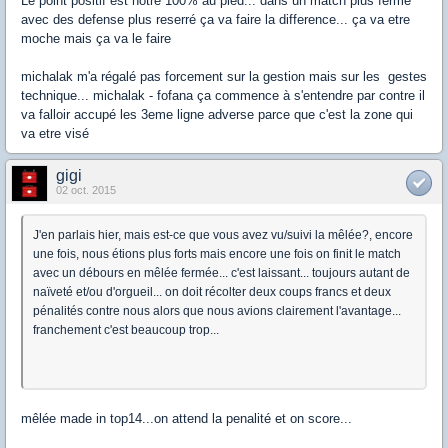
Le point positif est notre 100% au pied... dans un match plus fermé
avec des defense plus reserré ça va faire la difference... ça va etre
moche mais ça va le faire
michalak m'a régalé pas forcement sur la gestion mais sur les gestes
technique... michalak - fofana ça commence à s'entendre par contre il
va falloir accupé les 3eme ligne adverse parce que c'est la zone qui
va etre visé
gigi
02 oct. 2015
J'en parlais hier, mais est-ce que vous avez vu/suivi la mêlée?, encore
une fois, nous étions plus forts mais encore une fois on finit le match
avec un débours en mêlée fermée... c'est laissant... toujours autant de
naïveté et/ou d'orgueil... on doit récolter deux coups francs et deux
pénalités contre nous alors que nous avions clairement l'avantage...
franchement c'est beaucoup trop...
mêlée made in top14...on attend la penalité et on score...