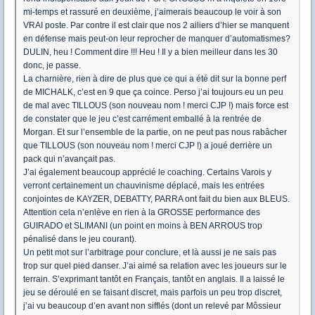
mi-temps et rassuré en deuxième, j’aimerais beaucoup le voir à son
VRAI poste. Par contre il est clair que nos 2 ailiers d’hier se manquent
en défense mais peut-on leur reprocher de manquer d’automatismes?
DULIN, heu ! Comment dire !!! Heu ! Il y a bien meilleur dans les 30
donc, je passe.
La charnière, rien à dire de plus que ce qui a été dit sur la bonne perf
de MICHALK, c’est en 9 que ça coince. Perso j’ai toujours eu un peu
de mal avec TILLOUS (son nouveau nom ! merci CJP !) mais force est
de constater que le jeu c’est carrément emballé à la rentrée de
Morgan. Et sur l’ensemble de la partie, on ne peut pas nous rabâcher
que TILLOUS (son nouveau nom ! merci CJP !) a joué derrière un
pack qui n’avançait pas.
J’ai également beaucoup apprécié le coaching. Certains Varois y
verront certainement un chauvinisme déplacé, mais les entrées
conjointes de KAYZER, DEBATTY, PARRA ont fait du bien aux BLEUS.
Attention cela n’enlève en rien à la GROSSE performance des
GUIRADO et SLIMANI (un point en moins à BEN ARROUS trop
pénalisé dans le jeu courant).
Un petit mot sur l’arbitrage pour conclure, et là aussi je ne sais pas
trop sur quel pied danser. J’ai aimé sa relation avec les joueurs sur le
terrain. S’exprimant tantôt en Français, tantôt en anglais. Il a laissé le
jeu se déroulé en se faisant discret, mais parfois un peu trop discret,
j’ai vu beaucoup d’en avant non sifflés (dont un relevé par Môssieur