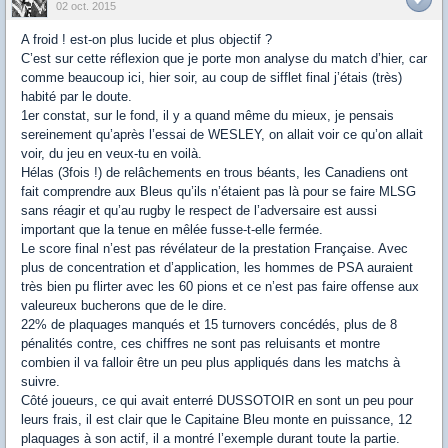
02 oct. 2015
A froid ! est-on plus lucide et plus objectif ?
C’est sur cette réflexion que je porte mon analyse du match d’hier, car
comme beaucoup ici, hier soir, au coup de sifflet final j’étais (très)
habité par le doute.
1er constat, sur le fond, il y a quand même du mieux, je pensais
sereinement qu’après l’essai de WESLEY, on allait voir ce qu’on allait
voir, du jeu en veux-tu en voilà.
Hélas (3fois !) de relâchements en trous béants, les Canadiens ont
fait comprendre aux Bleus qu’ils n’étaient pas là pour se faire MLSG
sans réagir et qu’au rugby le respect de l’adversaire est aussi
important que la tenue en mêlée fusse-t-elle fermée.
Le score final n’est pas révélateur de la prestation Française. Avec
plus de concentration et d’application, les hommes de PSA auraient
très bien pu flirter avec les 60 pions et ce n’est pas faire offense aux
valeureux bucherons que de le dire.
22% de plaquages manqués et 15 turnovers concédés, plus de 8
pénalités contre, ces chiffres ne sont pas reluisants et montre
combien il va falloir être un peu plus appliqués dans les matchs à
suivre.
Côté joueurs, ce qui avait enterré DUSSOTOIR en sont un peu pour
leurs frais, il est clair que le Capitaine Bleu monte en puissance, 12
plaquages à son actif, il a montré l’exemple durant toute la partie.