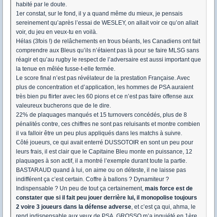
habité par le doute.
1er constat, sur le fond, il y a quand même du mieux, je pensais
sereinement qu’après l’essai de WESLEY, on allait voir ce qu’on allait
voir, du jeu en veux-tu en voilà.
Hélas (3fois !) de relâchements en trous béants, les Canadiens ont fait
comprendre aux Bleus qu’ils n’étaient pas là pour se faire MLSG sans
réagir et qu’au rugby le respect de l’adversaire est aussi important que
la tenue en mêlée fusse-t-elle fermée.
Le score final n’est pas révélateur de la prestation Française. Avec
plus de concentration et d’application, les hommes de PSA auraient
très bien pu flirter avec les 60 pions et ce n’est pas faire offense aux
valeureux bucherons que de le dire.
22% de plaquages manqués et 15 turnovers concédés, plus de 8
pénalités contre, ces chiffres ne sont pas reluisants et montre combien
il va falloir être un peu plus appliqués dans les matchs à suivre.
Côté joueurs, ce qui avait enterré DUSSOTOIR en sont un peu pour
leurs frais, il est clair que le Capitaine Bleu monte en puissance, 12
plaquages à son actif, il a montré l’exemple durant toute la partie.
BASTARAUD quand à lui, on aime ou on déteste, il ne laisse pas
indifférent ça c’est certain. Coffre à ballons ? Dynamiteur ?
Indispensable ? Un peu de tout ça certainement,
mais force est de
constater que si il fait peu jouer derrière lui, il monopolise toujours
2 voire 3 joueurs dans la défense adverse
, et c’est ça qui, ahma, le
rend indispensable aux yeux de PSA. GROSSO m’a inquiété en 1ère