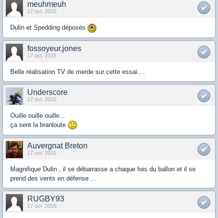
meuhmeuh
17 oct. 2015
Dulin et Spedding déposés
fossoyeur.jones
17 oct. 2015
Belle réalisation TV de merde sur cette essai....
Underscore
17 oct. 2015
Ouille ouille ouille...
ça sent la branloute
Auvergnat Breton
17 oct. 2015
Magnifique Dulin , il se débarrasse a chaque fois du ballon et il se
prend des vents en défense ...
RUGBY93
17 oct. 2015