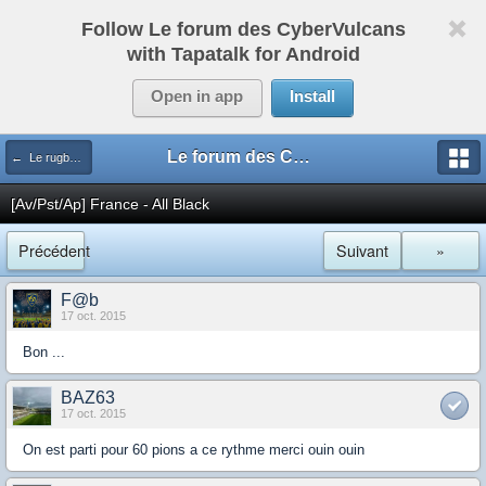
Follow Le forum des CyberVulcans
with Tapatalk for Android
Open in app
Install
Le forum des CyberVulcans
← Le rugby international
[Av/Pst/Ap] France - All Black
Précédent
Suivant
»
F@b
17 oct. 2015
Bon ...
BAZ63
17 oct. 2015
On est parti pour 60 pions a ce rythme merci ouin ouin