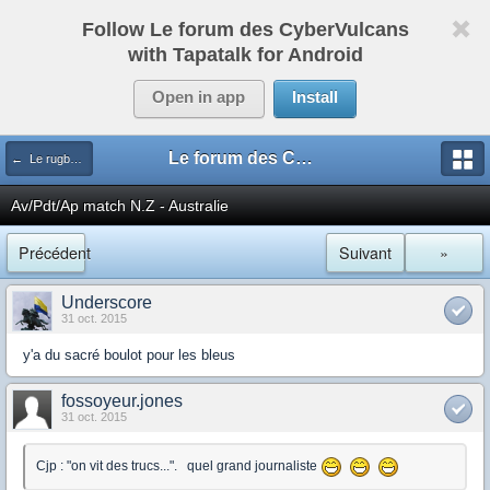
Follow Le forum des CyberVulcans
with Tapatalk for Android
Open in app
Install
Le forum des CyberVulcans
← Le rugby international
Av/Pdt/Ap match N.Z - Australie
Précédent
Suivant
»
Underscore
31 oct. 2015
y'a du sacré boulot pour les bleus
fossoyeur.jones
31 oct. 2015
Cjp : "on vit des trucs...". quel grand journaliste