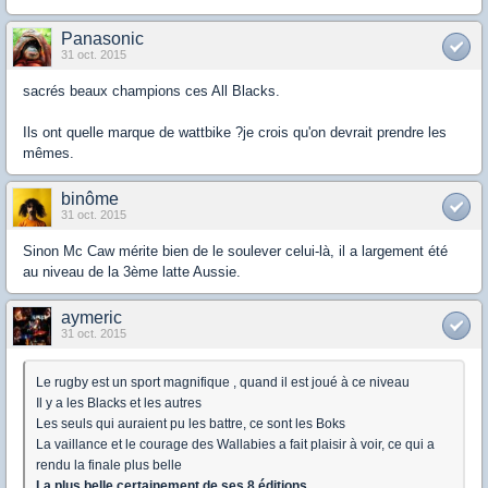
Panasonic
31 oct. 2015
sacrés beaux champions ces All Blacks.
Ils ont quelle marque de wattbike ?je crois qu'on devrait prendre les
mêmes.
binôme
31 oct. 2015
Sinon Mc Caw mérite bien de le soulever celui-là, il a largement été
au niveau de la 3ème latte Aussie.
aymeric
31 oct. 2015
Le rugby est un sport magnifique , quand il est joué à ce niveau
Il y a les Blacks et les autres
Les seuls qui auraient pu les battre, ce sont les Boks
La vaillance et le courage des Wallabies a fait plaisir à voir, ce qui a
rendu la finale plus belle
La plus belle certainement de ses 8 éditions