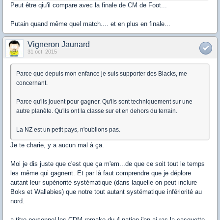
Peut être qiu'il compare avec la finale de CM de Foot...
Putain quand même quel match.... et en plus en finale...
Vigneron Jaunard
31 oct. 2015
Parce que depuis mon enfance je suis supporter des Blacks, me
concernant.
Parce qu'ils jouent pour gagner. Qu'ils sont techniquement sur une
autre planète. Qu'ils ont la classe sur et en dehors du terrain.
La NZ est un petit pays, n'oublions pas.
Je te charie, y a aucun mal à ça.
Moi je dis juste que c'est que ça m'em...de que ce soit tout le temps
les même qui gagnent. Et par là faut comprendre que je déplore
autant leur supériorité systématique (dans laquelle on peut inclure
Boks et Wallabies) que notre tout autant systématique infériorité au
nord.
a titre personnel les CDM remake du 4 nation j'en ai ras la casquette