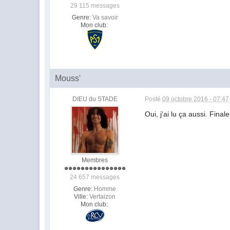
29 115 messages
Genre:
Va savoir
Mon club:
Mouss'
DIEU du STADE
Posté
09 octobre 2016 - 07:47
Oui, j'ai lu ça aussi. Fin
Membres
24 657 messages
Genre:
Homme
Ville:
Vertaizon
Mon club: