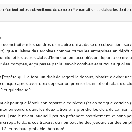
e qu'on s'en fout qui est subventionné de combien !!! A part attiser des jalousies dont o
!
e reconstruit sur les cendres d'un autre qui a abusé de subvention, se
port), que tu laisse des ardoises comme toutes les entreprises en dépôt 
comité, et les autres clubs d'honneur, ont acceptés un départ a ce nivea
 des comptes, et ça passe par là, savoir combien et surtout a quoi sa ser
t j’espère qu'il le fera, un droit de regard la dessus, histoire d'éviter
oute éthique après avoir déjà déposer un premier bilan, et ont refait ex
u? et qui trinque?
sont ok pour que Montlucon reparte a ce niveau (et on sait que certains 
nter en seniors dans les deux a trois ans prendre les clefs du camion,
t, juste le niveau auquel il pourra prétendre sportivement, et sans perfu
elui ci reparte dans ces travers, qu'il embauche des joueurs sur des em
d 2, et rechute probable, ben non!!