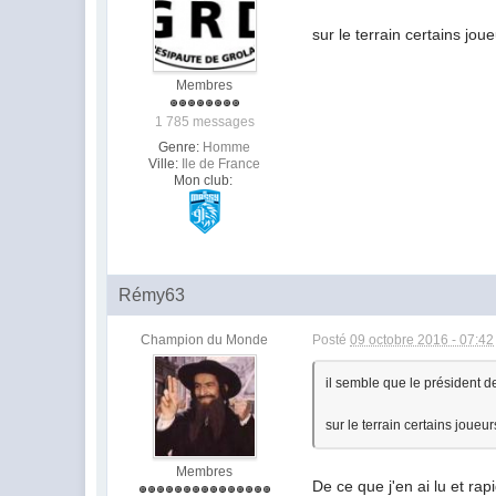
sur le terrain certains jo
Membres
1 785 messages
Genre:
Homme
Ville:
Ile de France
Mon club:
Rémy63
Champion du Monde
Posté
09 octobre 2016 - 07:42
il semble que le président d
sur le terrain certains joue
Membres
De ce que j'en ai lu et ra