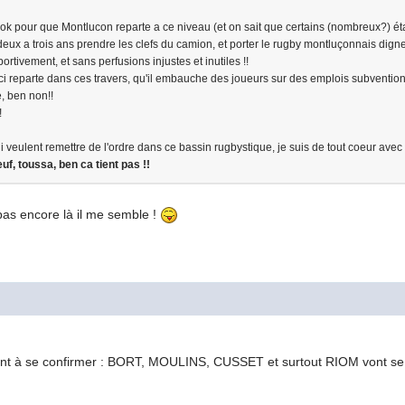
nt ok pour que Montlucon reparte a ce niveau (et on sait que certains (nombreux?) éta
eux a trois ans prendre les clefs du camion, et porter le rugby montluçonnais dign
ortivement, et sans perfusions injustes et inutiles !!
ui ci reparte dans ces travers, qu'il embauche des joueurs sur des emplois subventi
e, ben non!!
!
veulent remettre de l'ordre dans ce bassin rugbystique, je suis de tout coeur ave
euf,
toussa, ben ca tient pas !!
as encore là il me semble !
t à se confirmer : BORT, MOULINS, CUSSET et surtout RIOM vont se dis