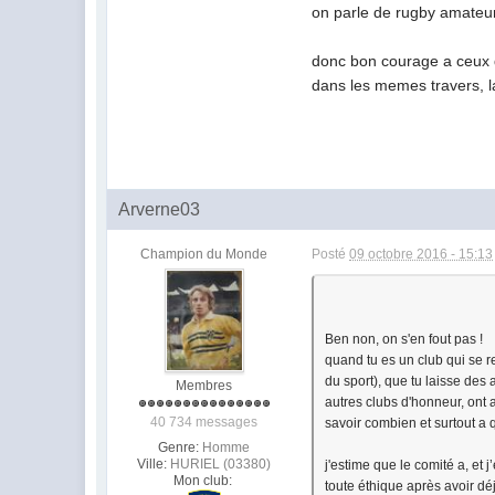
on parle de rugby amateur
donc bon courage a ceux qu
dans les memes travers, la
Arverne03
Champion du Monde
Posté
09 octobre 2016 - 15:13
Ben non, on s'en fout pas !
quand tu es un club qui se r
du sport), que tu laisse des
Membres
autres clubs d'honneur, ont 
40 734 messages
savoir combien et surtout a qu
Genre:
Homme
Ville:
HURIEL (03380)
j'estime que le comité a, et j
Mon club:
toute éthique après avoir dé