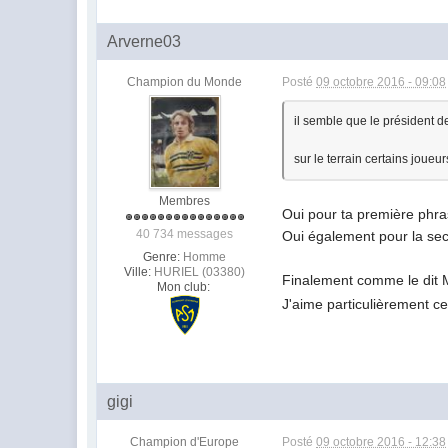
Arverne03
Champion du Monde
Posté
09 octobre 2016 - 09:08
il semble que le président d
sur le terrain certains joue
Membres
Oui pour ta première phras
40 734 messages
Oui également pour la seco
Genre:
Homme
Ville:
HURIEL (03380)
Finalement comme le dit M
Mon club:
J'aime particulièrement ce
gigi
Champion d'Europe
Posté
09 octobre 2016 - 12:38