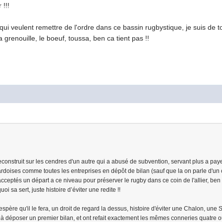
 !!!
i veulent remettre de l'ordre dans ce bassin rugbystique, je suis de to
 grenouille, le boeuf, toussa, ben ca tient pas !!
econstruit sur les cendres d'un autre qui a abusé de subvention, servant plus a pay
 ardoises comme toutes les entreprises en dépôt de bilan (sauf que la on parle d'un c
acceptés un départ a ce niveau pour préserver le rugby dans ce coin de l'allier, be
oi sa sert, juste histoire d’éviter une redite !!
’espère qu'il le fera, un droit de regard la dessus, histoire d'éviter une Chalon, une 
jà déposer un premier bilan, et ont refait exactement les mêmes conneries quatre ou