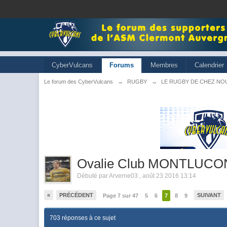
CyberVulcans
Forums
Membres
Calendrier
Le forum des CyberVulcans
→
RUGBY
→
LE RUGBY DE CHEZ NO
Ovalie Club MONTLUCO
Débuté par
Arverne03
,
août 23 2016 13:14
«
PRÉCÉDENT
SUIVANT
Page 7 sur 47
5
6
7
8
9
703 réponses à ce sujet