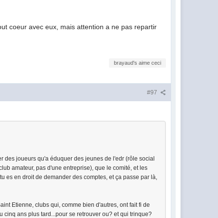
ut coeur avec eux, mais attention a ne pas repartir
brayaud's aime ceci
#97
er des joueurs qu'a éduquer des jeunes de l'edr (rôle social
lub amateur, pas d'une entreprise), que le comité, et les
n tu es en droit de demander des comptes, et ça passe par là,
Saint Etienne, clubs qui, comme bien d'autres, ont fait fi de
 cinq ans plus tard...pour se retrouver ou? et qui trinque?