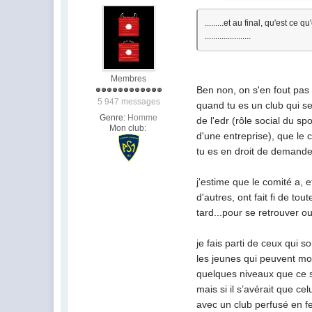
.........et au final, qu'est c
......................
Membres
Ben non, on s'en fout pas 
5 947 messages
quand tu es un club qui s
Genre:
Homme
de l'edr (rôle social du s
Mon club:
d'une entreprise), que le 
tu es en droit de demander
j'estime que le comité a, e
d'autres, ont fait fi de t
tard...pour se retrouver o
je fais parti de ceux qui 
les jeunes qui peuvent mo
quelques niveaux que ce soi
mais si il s’avérait que c
avec un club perfusé en fe