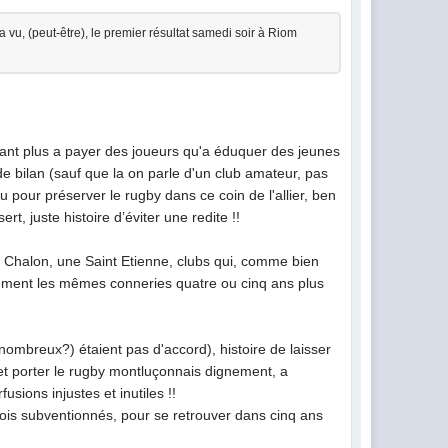
n a vu, (peut-être), le premier résultat samedi soir à Riom
rvant plus a payer des joueurs qu'a éduquer des jeunes
de bilan (sauf que la on parle d'un club amateur, pas
u pour préserver le rugby dans ce coin de l'allier, ben
t, juste histoire d’éviter une redite !!
 une Chalon, une Saint Etienne, clubs qui, comme bien
actement les mêmes conneries quatre ou cinq ans plus
(nombreux?) étaient pas d'accord), histoire de laisser
 et porter le rugby montluçonnais dignement, a
sions injustes et inutiles !!
plois subventionnés, pour se retrouver dans cinq ans