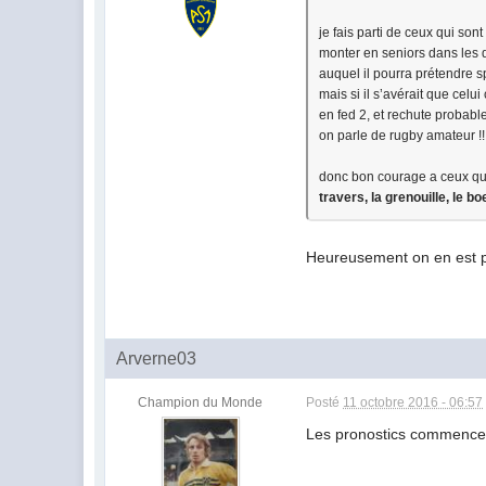
je fais parti de ceux qui so
monter en seniors dans les d
auquel il pourra prétendre sp
mais si il s’avérait que cel
en fed 2, et rechute probabl
on parle de rugby amateur !!
donc bon courage a ceux qui 
travers, la grenouille, le bo
Heureusement on en est p
Arverne03
Champion du Monde
Posté
11 octobre 2016 - 06:57
Les pronostics commencen