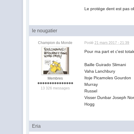
Le protége dent est pas o
le nougatier
Champion du Monde
Posté
21 mars 2017 - 21:39
Pour ma part et c'est tota
Baille Guirado Slimani
Vaha Lanchbury
Itoje Picamoles Gourdon
Membres
Murray
13 326 messages
Russel
Visser Dunbar Joseph Nor
Hogg
Eria