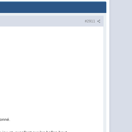
#2911
sonné.