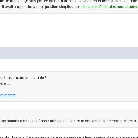
re, le francais, je sais pas ce qu'il foutait la, il a servi a rien et nous a foutu la ho
. Il avait a répondre a une question simplissime,
il lui a fallu 5 minutes pour répond
 saxons,encore une cabale !
ère ...
tory.shtml
s six nations a en effet déposé une plainte contre le deuxième ligne Yoann Maestri [.