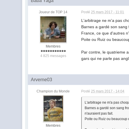
Baba Yaga
Joueur de TOP 14
Posté
25 mars 2017 - 11:01
L'arbitrage ne m'a pas ch
Barnes a gardé son sang fr
France, ce que d'autres n'
Poite ou Ruiz ou beaucoup
Membres
Par contre, le quatrieme arb
4 825 messages
gars qui ne parle pas angl
Arverne03
Champion du Monde
Posté
25 mars 2017 - 14:04
L'arbitrage ne m'a pas choqu
Barnes a gardé son sang froi
n'auraient pas fait.
Poite ou Ruiz ou beaucoup d
Membres