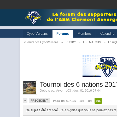
CyberVulcans
Forums
Membres
Calendrier
Le forum des CyberVulcans
→
RUGBY
→
LES MATCHS
→
Le rugb
Tournoi des 6 nations 201
Débuté par
Arverne03
,
déc. 01 2016 07:44
«
PRÉCÉDENT
Page 195 sur 195
193
194
195
Ce sujet a été archivé
. Cela signifie que vous ne pouvez pas ré