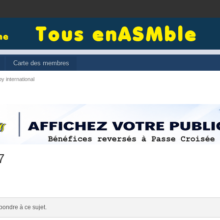
Carte des membres
y international
7
pondre à ce sujet.