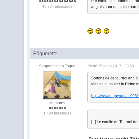
Par contre, le quatrieme arbit
40 734 messages
anglais pour un match pareil
!
Pâquerette
Supportrice en Toque
Posté
25 mars 2017 - 20:53
Sortons de ce tournoi anglo
Maestri a insulter la Reine m
http://www.rugbyrama...008/s
Membres
1 420 messages
[...] Le comité du Tournoi de