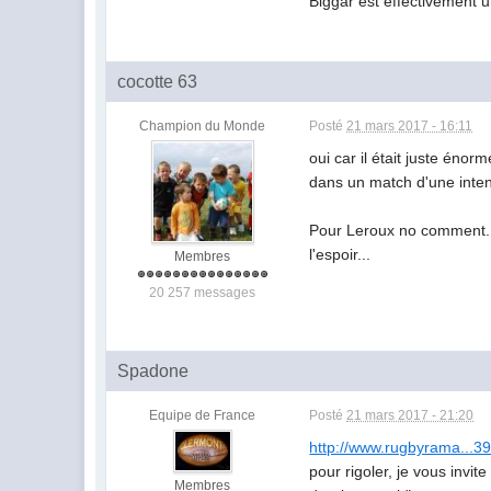
Biggar est effectivement un
cocotte 63
Champion du Monde
Posté
21 mars 2017 - 16:11
oui car il était juste éno
dans un match d'une intensi
Pour Leroux no comment..
l'espoir...
Membres
20 257 messages
Spadone
Equipe de France
Posté
21 mars 2017 - 21:20
http://www.rugbyrama...39
pour rigoler, je vous invi
Membres