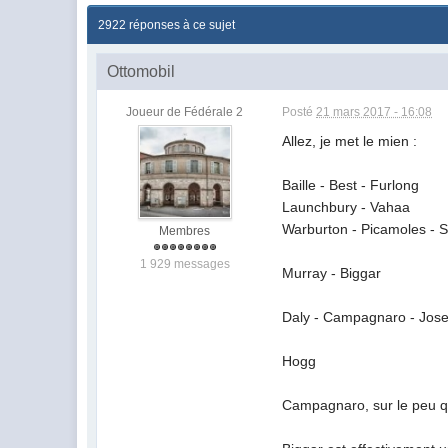
2922 réponses à ce sujet
Ottomobil
Joueur de Fédérale 2
Posté
21 mars 2017 - 16:08
Allez, je met le mien :
Baille - Best - Furlong
Launchbury - Vahaa
Warburton - Picamoles - 
Membres
1 929 messages
Murray - Biggar
Daly - Campagnaro - Jose
Hogg
Campagnaro, sur le peu qu