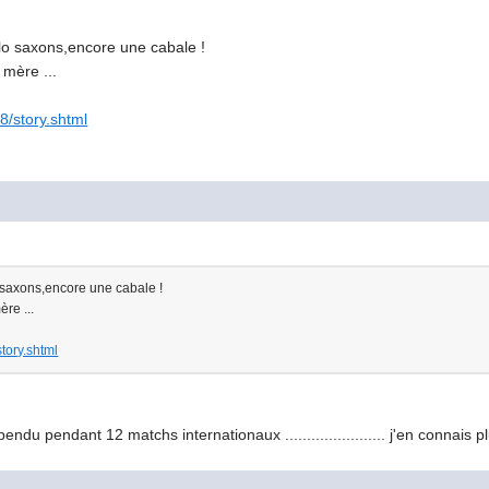
lo saxons,encore une cabale !
 mère ...
8/story.shtml
 saxons,encore une cabale !
ère ...
tory.shtml
pendu pendant 12 matchs internationaux ....................... j'en connais 