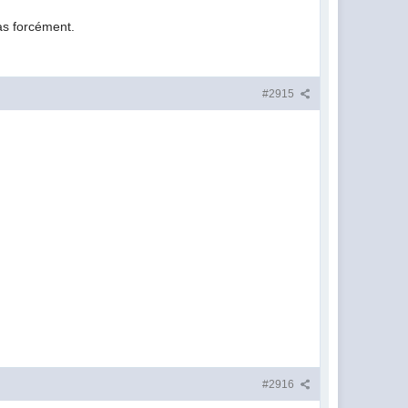
as forcément.
#2915
#2916