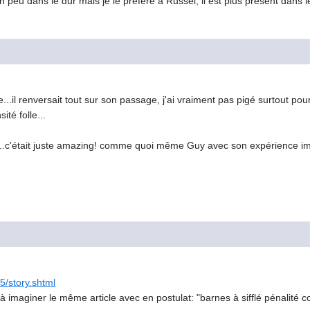
 peu dans le dur mais je le préfère à Russel, il est plus présent dans le
rme...il renversait tout sur son passage, j'ai vraiment pas pigé surtout 
té folle...
.c'était juste amazing! comme quoi même Guy avec son expérience imm
5/story.shtml
te à imaginer le même article avec en postulat: "barnes à sifflé pénalité