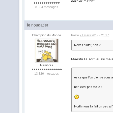
dernier match"
8 304 messages
le nougatier
Champion du Monde
Posté
21 mars 2017 - 21:27
Novès plutôt, non ?
Maestri l'a sorti aussi m
Membres
13 326 messages
es ce que l'un d'entre vous 
ben c'est pas facile !
North nous l'a fait un peu à l