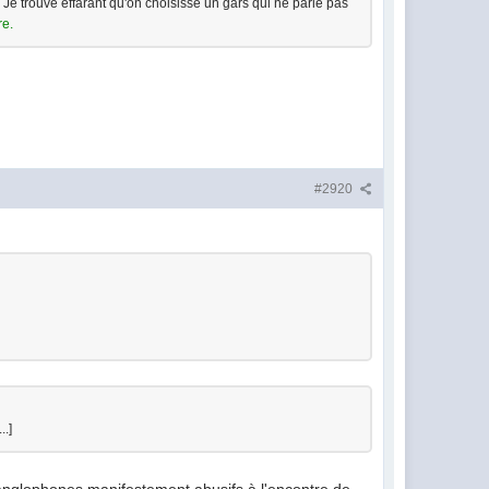
nte. Je trouve effarant qu'on choisisse un gars qui ne parle pas
re.
#2920
..]