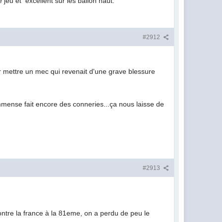
 jeu et excellent sur les ballon haut.
#2912
pour mettre un mec qui revenait d'une grave blessure
ense fait encore des conneries...ça nous laisse de
#2913
 contre la france à la 81eme, on a perdu de peu le