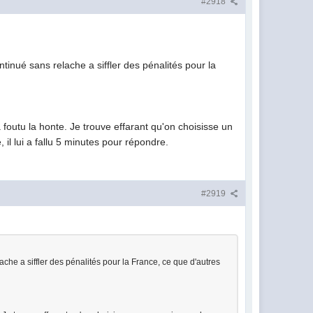
#2918
tinué sans relache a siffler des pénalités pour la
s a foutu la honte. Je trouve effarant qu'on choisisse un
 il lui a fallu 5 minutes pour répondre.
#2919
che a siffler des pénalités pour la France, ce que d'autres