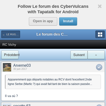
Follow Le forum des CyberVulcans
with Tapatalk for Android
Open in app
Install
Le forum des CyberVulcans
← LE RUGBY DE CHEZ NOUS
RC Vichy
Précédent
Suivant
»
Arverne03
30 juin 2017
Apparemment qqs départs notables au RCV dont l'excellent 2nde
ligne Serbe (Martic ?) qui avait fait tant de bien la saison passée...
Il va où ?
cocotte 63