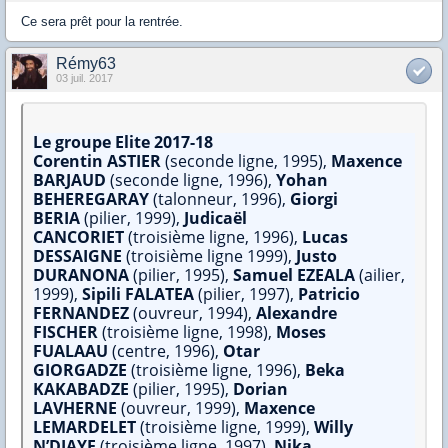
Ce sera prêt pour la rentrée.
Rémy63
03 juil. 2017
Le groupe Elite 2017-18
Corentin ASTIER
(seconde ligne, 1995),
Maxence
BARJAUD
(seconde ligne, 1996),
Yohan
BEHEREGARAY
(talonneur, 1996),
Giorgi
BERIA
(pilier, 1999),
Judicaël
CANCORIET
(troisième ligne, 1996),
Lucas
DESSAIGNE
(troisième ligne 1999),
Justo
DURANONA
(pilier, 1995),
Samuel EZEALA
(ailier,
1999),
Sipili FALATEA
(pilier, 1997),
Patricio
FERNANDEZ
(ouvreur, 1994),
Alexandre
FISCHER
(troisième ligne, 1998),
Moses
FUALAAU
(centre, 1996),
Otar
GIORGADZE
(troisième ligne, 1996),
Beka
KAKABADZE
(pilier, 1995),
Dorian
LAVHERNE
(ouvreur, 1999),
Maxence
LEMARDELET
(troisième ligne, 1999),
Willy
N’DIAYE
(troisième ligne, 1997),
Nika