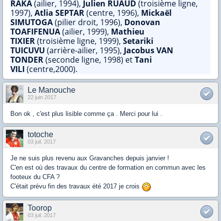
RAKA
(ailier, 1994),
Julien RUAUD
(troisième ligne,
1997),
Atlia SEPTAR
(centre, 1996),
Mickaël
SIMUTOGA
(pilier droit, 1996),
Donovan
TOAFIFENUA
(ailier, 1999),
Mathieu
TIXIER
(troisième ligne, 1999),
Setariki
TUICUVU
(arrière-ailier, 1995),
Jacobus VAN
TONDER
(seconde ligne, 1998) et
Tani
VILI
(centre,2000).
Le Manouche
22 juin 2017
Bon ok , c'est plus lisible comme ça . Merci pour lui .
totoche
03 juil. 2017
Je ne suis plus revenu aux Gravanches depuis janvier !
C'en est où des travaux du centre de formation en commun avec les
footeux du CFA ?
C'était prévu fin des travaux été 2017 je crois
Toorop
03 juil. 2017