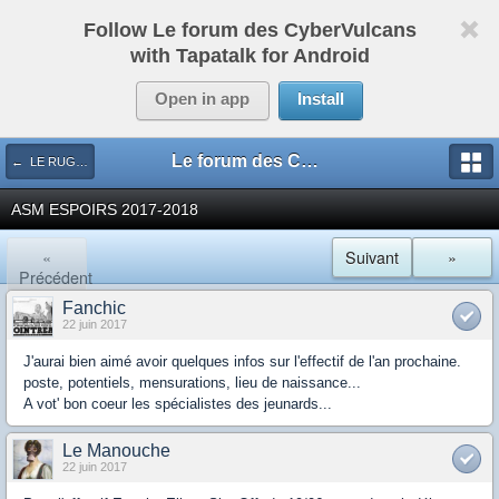
Follow Le forum des CyberVulcans
with Tapatalk for Android
Open in app
Install
Le forum des CyberVulcans
← LE RUGBY DE CHEZ NOUS
ASM ESPOIRS 2017-2018
«
Suivant
»
Précédent
Fanchic
22 juin 2017
J'aurai bien aimé avoir quelques infos sur l'effectif de l'an prochaine.
poste, potentiels, mensurations, lieu de naissance...
A vot' bon coeur les spécialistes des jeunards...
Le Manouche
22 juin 2017