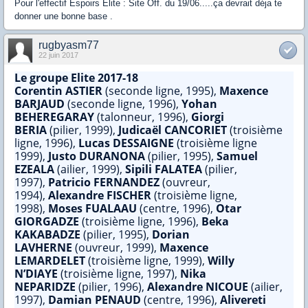
Pour l'effectif Espoirs Elite : Site Off. du 19/06.....ça devrait déja te
donner une bonne base .
rugbyasm77
22 juin 2017
Le groupe Elite 2017-18
Corentin ASTIER
(seconde ligne, 1995),
Maxence
BARJAUD
(seconde ligne, 1996),
Yohan
BEHEREGARAY
(talonneur, 1996),
Giorgi
BERIA
(pilier, 1999),
Judicaël CANCORIET
(troisième
ligne, 1996),
Lucas DESSAIGNE
(troisième ligne
1999),
Justo DURANONA
(pilier, 1995),
Samuel
EZEALA
(ailier, 1999),
Sipili FALATEA
(pilier,
1997),
Patricio FERNANDEZ
(ouvreur,
1994),
Alexandre FISCHER
(troisième ligne,
1998),
Moses FUALAAU
(centre, 1996),
Otar
GIORGADZE
(troisième ligne, 1996),
Beka
KAKABADZE
(pilier, 1995),
Dorian
LAVHERNE
(ouvreur, 1999),
Maxence
LEMARDELET
(troisième ligne, 1999),
Willy
N’DIAYE
(troisième ligne, 1997),
Nika
NEPARIDZE
(pilier, 1996),
Alexandre NICOUE
(ailier,
1997),
Damian PENAUD
(centre, 1996),
Alivereti