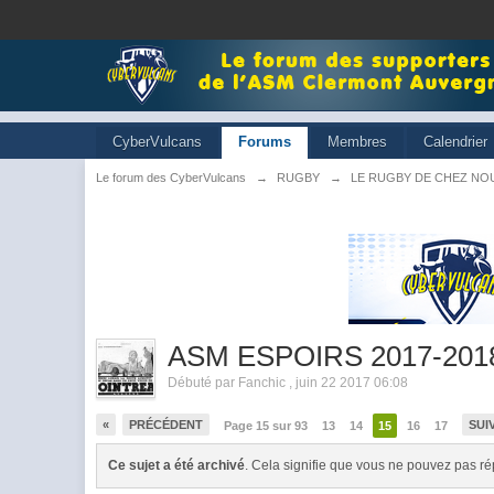
CyberVulcans
Forums
Membres
Calendrier
Le forum des CyberVulcans
→
RUGBY
→
LE RUGBY DE CHEZ NO
ASM ESPOIRS 2017-201
Débuté par
Fanchic
,
juin 22 2017 06:08
«
PRÉCÉDENT
SUI
Page 15 sur 93
13
14
15
16
17
Ce sujet a été archivé
. Cela signifie que vous ne pouvez pas ré