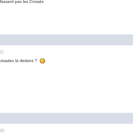
e fassent pas les Croisés
:07
croisades là dedans ?
:09