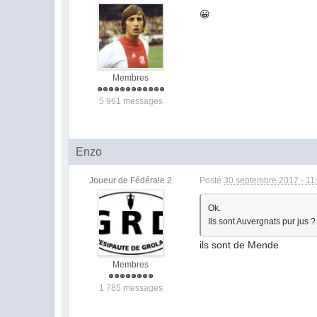
😀
Membres
5 961 messages
Enzo
Joueur de Fédérale 2
Posté
30 septembre 2017 - 11
Ok.
Ils sont Auvergnats pur jus ?
ils sont de Mende
Membres
1 785 messages