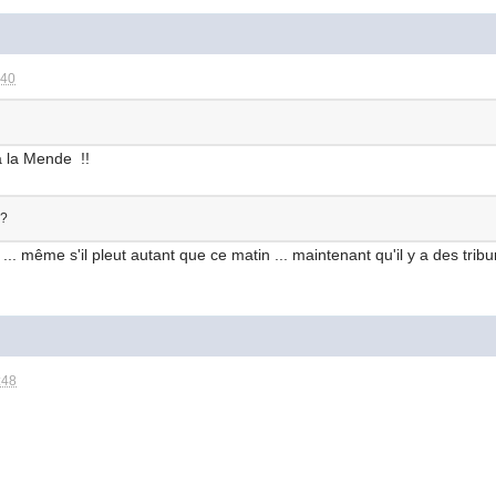
:40
à la Mende !!
 ?
.. même s'il pleut autant que ce matin ... maintenant qu'il y a des tribun
:48