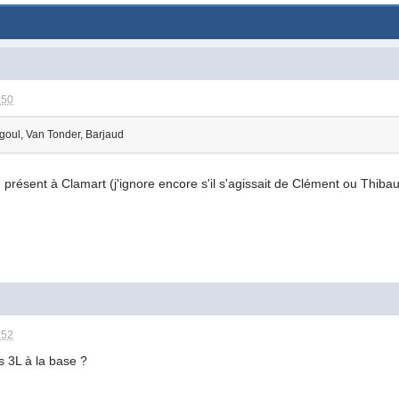
:50
ugoul, Van Tonder, Barjaud
résent à Clamart (j'ignore encore s'il s'agissait de Clément ou Thibaul
:52
s 3L à la base ?