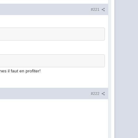
#221
es il faut en profiter!
#222