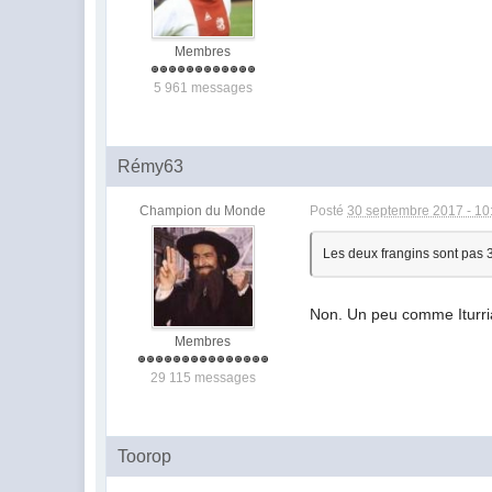
Membres
5 961 messages
Rémy63
Champion du Monde
Posté
30 septembre 2017 - 10
Les deux frangins sont pas 
Non. Un peu comme Iturria, 
Membres
29 115 messages
Toorop