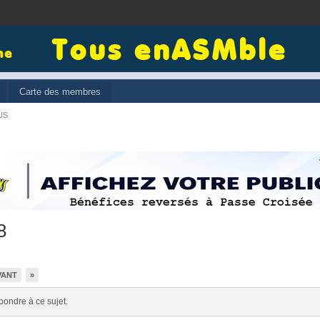
Carte des membres
US
8
VANT
»
pondre à ce sujet.