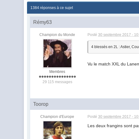
1384 réponses à ce sujet
Rémy63
Champion du Monde
Posté
30 septembre 2017 - 10
4 blessés en 2L : Astier, Co
Vu le match XXL du Lanen p
Membres
29 115 messages
Toorop
Champion d'Europe
Posté
30 septembre 2017 - 10
Les deux frangins sont pa