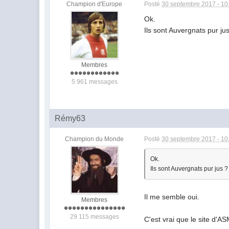
Champion d'Europe
Posté
30 septembre 2017 - 10
Ok.
Ils sont Auvergnats pur ju
Membres
5 961 messages
Rémy63
Champion du Monde
Posté
30 septembre 2017 - 10
Ok.
Ils sont Auvergnats pur jus ?
Il me semble oui.
Membres
29 115 messages
C'est vrai que le site d'A