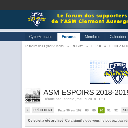
CyberVulcans
Forums
Membres
Calendrier
Le forum des CyberVulcans
→
RUGBY
→
LE RUGBY DE CHEZ NO
ASM ESPOIRS 2018-201
Débuté par
Fanchic
,
mai 15 2018 11:51
«
PRÉCÉDENT
SU
Page 90 sur 102
88
89
90
91
92
Ce sujet a été archivé
. Cela signifie que vous ne pouvez pas ré