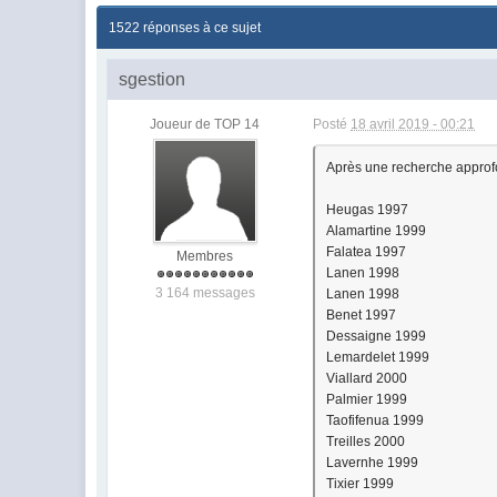
1522 réponses à ce sujet
sgestion
Joueur de TOP 14
Posté
18 avril 2019 - 00:21
Après une recherche approfon
Heugas 1997
Alamartine 1999
Falatea 1997
Membres
Lanen 1998
3 164 messages
Lanen 1998
Benet 1997
Dessaigne 1999
Lemardelet 1999
Viallard 2000
Palmier 1999
Taofifenua 1999
Treilles 2000
Lavernhe 1999
Tixier 1999