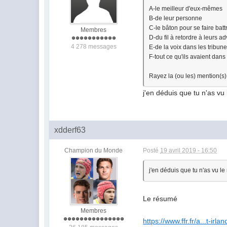
A-le meilleur d'eux-mêmes
B-de leur personne
C-le bâton pour se faire batt
Membres
D-du fil à retordre à leurs a
4 278 messages
E-de la voix dans les tribun
F-tout ce qu'ils avaient dans
Rayez la (ou les) mention(s) 
j'en déduis que tu n'as v
xdderf63
Champion du Monde
Posté
19 avril 2019 - 16:50
j'en déduis que tu n'as vu l
Le résumé
Membres
https://www.ffr.fr/a...t-irl