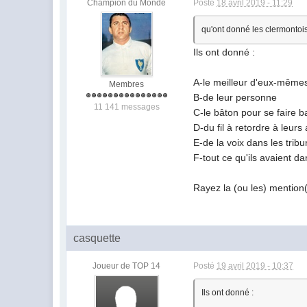
Champion du Monde
Posté
18 avril 2019 - 11:29
qu'ont donné les clermonto
Ils ont donné :
A-le meilleur d'eux-même
Membres
B-de leur personne
11 141 messages
C-le bâton pour se faire b
D-du fil à retordre à leurs
E-de la voix dans les trib
F-tout ce qu'ils avaient da
Rayez la (ou les) mention(s
casquette
Joueur de TOP 14
Posté
19 avril 2019 - 10:37
Ils ont donné :