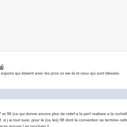
 espoirs qui étaient avec les pros ce we-là et ceux qui sont blessés.
97 et 98 (ce qui donne encore plus de relief a la perf realisee a la roch
auf, si j ai tout suivi, pour le (ou les) 98 dont la convention se termine 
acre groupe l an prochain !!