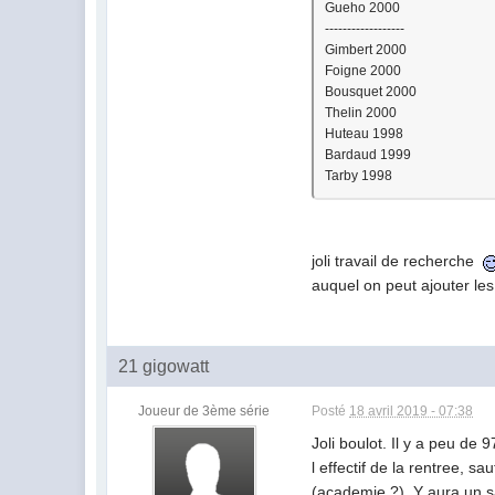
Gueho 2000
------------------
Gimbert 2000
Foigne 2000
Bousquet 2000
Thelin 2000
Huteau 1998
Bardaud 1999
Tarby 1998
joli travail de recherche
auquel on peut ajouter les
21 gigowatt
Joueur de 3ème série
Posté
18 avril 2019 - 07:38
Joli boulot. Il y a peu de 
l effectif de la rentree, s
(academie ?). Y aura un s