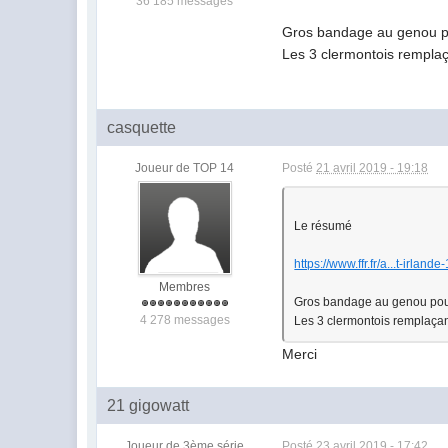
36 185 messages
Gros bandage au genou po
Les 3 clermontois rempla
casquette
Joueur de TOP 14
Posté
21 avril 2019 - 19:18
Le résumé
https://www.ffr.fr/a...t-irland
Membres
Gros bandage au genou pour
4 278 messages
Les 3 clermontois remplaçan
Merci
21 gigowatt
Joueur de 3ème série
Posté
23 avril 2019 - 17:42