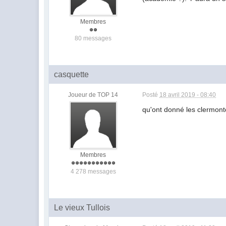
Membres
80 messages
casquette
Joueur de TOP 14
Posté
18 avril 2019 - 08:40
qu'ont donné les clermon
Membres
4 278 messages
Le vieux Tullois