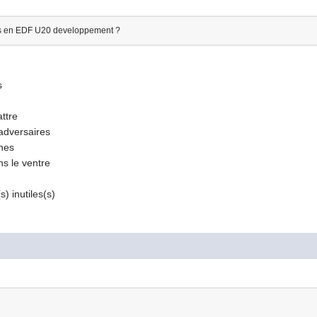
is en EDF U20 developpement ?
s
attre
 adversaires
unes
ns le ventre
) inutiles(s)