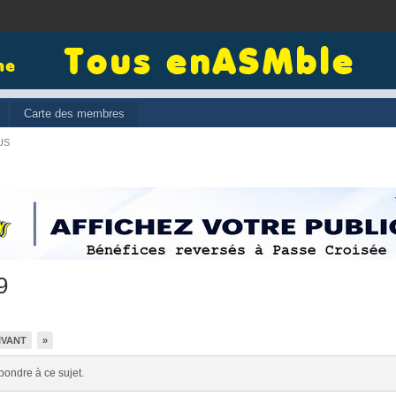
Carte des membres
US
9
IVANT
»
pondre à ce sujet.