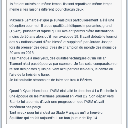
Ils étaient arrivés en même temps, ils sont repartis en même temps
même si les raisons diffèrent pour chacun deux.
Maxence Lemardelet que je suivais plus particulièrement a été une
déception pour moi. Il a des qualité athlétiques importantes, grand
(1,94m), puissant et rapide qui lui avaient permis d'être international
moins de 20 ans alors qu'il n'en avait que 19. Il avait débuté le tournoi
des six nations avant d'être blessé et supplanté par Jordan Joseph
lors du premier des deux titres de champion du monde des moins de
20 ans en 2018.
Il lui manque à mes yeux, des qualités techniques qu'un Killian
Tixeront n'est pas dépourvu par exemple. Je fais cette comparaison en
raison des postes qu'ils peuvent occuper tout les deux, le centre ou
l'aile de la troisième ligne.
Je lui souhaite néanmoins de faire son trou à Béziers.
Quant à Kylan Hamdaoui, l'ASM était allé le chercher à La Rochelle à
une époque où les maritimes, jouaient en Prod D2. Son départ vers
Biarritz lui a permis d'avoir une progression que l'ASM n'avait
forcément pas perçu.
Tant mieux pour lui si c'est au Stade Français qu'il a trouvé un
équilibre qui en fait aujourd'hui, un bon joueur de Top 14.