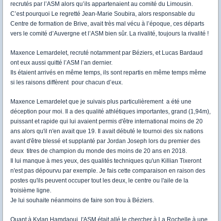
recrutés par l’ASM alors qu’ils appartenaient au comité du Limousin.
C’est pourquoi Le regretté Jean-Marie Soubira, alors responsable du
Centre de formation de Brive, avait très mal vécu à l’époque, ces départs
vers le comité d’Auvergne et l’ASM bien sûr. La rivalité, toujours la rivalité !
Maxence Lemardelet, recruté notamment par Béziers, et Lucas Bardaud
ont eux aussi quitté l’ASM l’an dernier.
Ils étaient arrivés en même temps, ils sont repartis en même temps même
si les raisons diffèrent pour chacun d’eux.
Maxence Lemardelet que je suivais plus particulièrement a été une
déception pour moi. Il a des qualité athlétiques importantes, grand (1,94m),
puissant et rapide qui lui avaient permis d'être international moins de 20
ans alors qu'il n'en avait que 19. Il avait débuté le tournoi des six nations
avant d'être blessé et supplanté par Jordan Joseph lors du premier des
deux titres de champion du monde des moins de 20 ans en 2018.
Il lui manque à mes yeux, des qualités techniques qu'un Killian Tixeront
n'est pas dépourvu par exemple. Je fais cette comparaison en raison des
postes qu'ils peuvent occuper tout les deux, le centre ou l'aile de la
troisième ligne.
Je lui souhaite néanmoins de faire son trou à Béziers.
Quant à Kylan Hamdaoui, l'ASM était allé le chercher à La Rochelle à une