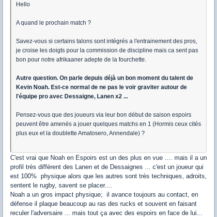
Hello
A quand le prochain match ?
Savez-vous si certains talons sont intégrés a l'entrainement des pros,
je croise les doigts pour la commission de discipline mais ca sent pas
bon pour notre afrikaaner adepte de la fourchette.
Autre question. On parle depuis déjà un bon moment du talent de
Kevin Noah. Est-ce normal de ne pas le voir graviter autour de
l'équipe pro avec Dessaigne, Lanen x2 ...
Pensez-vous que des joueurs via leur bon début de saison espoirs
peuvent être amenés a jouer quelques matchs en 1 (Hormis ceux cités
plus eux et la doublette Amatosero, Annendale) ?
C'est vrai que Noah en Espoirs est un des plus en vue .... mais il a un
profil très différent des Lanen et de Dessaignes ... c'est un joueur qui
est 100% physique alors que les autres sont très techniques, adroits,
sentent le rugby, savent se placer....
Noah a un gros impact physique; il avance toujours au contact, en
défense il plaque beaucoup au ras des rucks et souvent en faisant
reculer l'adversaire ... mais tout ça avec des espoirs en face de lui...