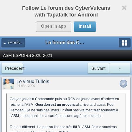
Follow Le forum des CyberVulcans
with Tapatalk for Android
Open in app
Install
Le forum des CyberVulcans
← LE RUGBY DE CHEZ NOUS
ASM ESPOIRS 2020-2021
Précédent
Suivant
»
Le vieux Tullois
24 déc. 2020
Goujon jouait à Combronde puis au RCV en jeune avant d'arriver en
reichel à l'ASM.
Gourdon est un provençal
arrivé tard aussi. Pour
Hamdaoui je ne sais pas, mais il n'était pas vraiment transcendant à
l'ASM, le tournant de sa carrière est une agréable surprise.
Tao est différent. Il a pris sa licence très tôt à l'ASM. Je me souviens