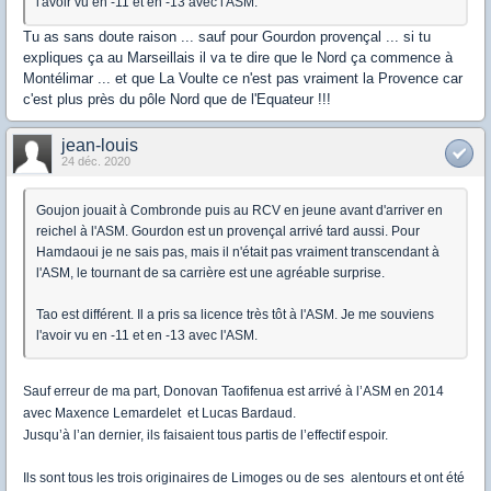
l'avoir vu en -11 et en -13 avec l'ASM.
Tu as sans doute raison ... sauf pour Gourdon provençal ... si tu
expliques ça au Marseillais il va te dire que le Nord ça commence à
Montélimar ... et que La Voulte ce n'est pas vraiment la Provence car
c'est plus près du pôle Nord que de l'Equateur !!!
jean-louis
24 déc. 2020
Goujon jouait à Combronde puis au RCV en jeune avant d'arriver en
reichel à l'ASM. Gourdon est un provençal arrivé tard aussi. Pour
Hamdaoui je ne sais pas, mais il n'était pas vraiment transcendant à
l'ASM, le tournant de sa carrière est une agréable surprise.
Tao est différent. Il a pris sa licence très tôt à l'ASM. Je me souviens
l'avoir vu en -11 et en -13 avec l'ASM.
Sauf erreur de ma part, Donovan Taofifenua est arrivé à l’ASM en 2014
avec Maxence Lemardelet et Lucas Bardaud.
Jusqu’à l’an dernier, ils faisaient tous partis de l’effectif espoir.
Ils sont tous les trois originaires de Limoges ou de ses alentours et ont été