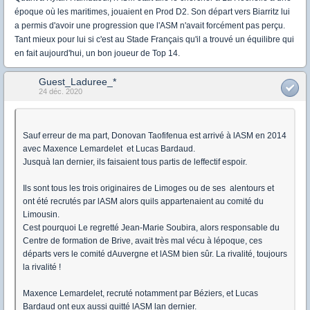
époque où les maritimes, jouaient en Prod D2. Son départ vers Biarritz lui
a permis d'avoir une progression que l'ASM n'avait forcément pas perçu.
Tant mieux pour lui si c'est au Stade Français qu'il a trouvé un équilibre qui
en fait aujourd'hui, un bon joueur de Top 14.
Guest_Laduree_*
24 déc. 2020
Sauf erreur de ma part, Donovan Taofifenua est arrivé à lASM en 2014
avec Maxence Lemardelet et Lucas Bardaud.
Jusquà lan dernier, ils faisaient tous partis de leffectif espoir.
Ils sont tous les trois originaires de Limoges ou de ses alentours et
ont été recrutés par lASM alors quils appartenaient au comité du
Limousin.
Cest pourquoi Le regretté Jean-Marie Soubira, alors responsable du
Centre de formation de Brive, avait très mal vécu à lépoque, ces
départs vers le comité dAuvergne et lASM bien sûr. La rivalité, toujours
la rivalité !
Maxence Lemardelet, recruté notamment par Béziers, et Lucas
Bardaud ont eux aussi quitté lASM lan dernier.