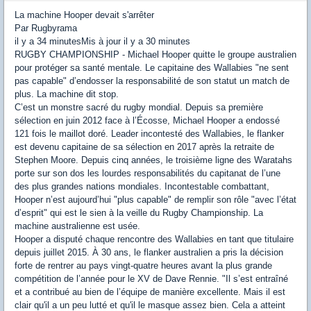
La machine Hooper devait s'arrêter
Par Rugbyrama
il y a 34 minutesMis à jour il y a 30 minutes
RUGBY CHAMPIONSHIP - Michael Hooper quitte le groupe australien
pour protéger sa santé mentale. Le capitaine des Wallabies "ne sent
pas capable" d’endosser la responsabilité de son statut un match de
plus. La machine dit stop.
C’est un monstre sacré du rugby mondial. Depuis sa première
sélection en juin 2012 face à l’Écosse, Michael Hooper a endossé
121 fois le maillot doré. Leader incontesté des Wallabies, le flanker
est devenu capitaine de sa sélection en 2017 après la retraite de
Stephen Moore. Depuis cinq années, le troisième ligne des Waratahs
porte sur son dos les lourdes responsabilités du capitanat de l’une
des plus grandes nations mondiales. Incontestable combattant,
Hooper n’est aujourd’hui "plus capable" de remplir son rôle "avec l’état
d’esprit" qui est le sien à la veille du Rugby Championship. La
machine australienne est usée.
Hooper a disputé chaque rencontre des Wallabies en tant que titulaire
depuis juillet 2015. À 30 ans, le flanker australien a pris la décision
forte de rentrer au pays vingt-quatre heures avant la plus grande
compétition de l’année pour le XV de Dave Rennie. "Il s’est entraîné
et a contribué au bien de l’équipe de manière excellente. Mais il est
clair qu'il a un peu lutté et qu'il le masque assez bien. Cela a atteint