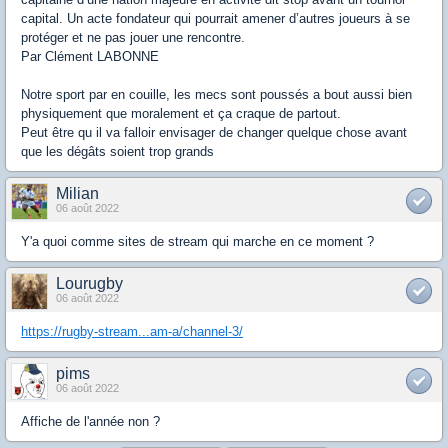
capital. Un acte fondateur qui pourrait amener d’autres joueurs à se
protéger et ne pas jouer une rencontre.
Par Clément LABONNE
Notre sport par en couille, les mecs sont poussés a bout aussi bien
physiquement que moralement et ça craque de partout.
Peut être qu il va falloir envisager de changer quelque chose avant
que les dégâts soient trop grands
Milian
06 août 2022
Y'a quoi comme sites de stream qui marche en ce moment ?
Lourugby
06 août 2022
https://rugby-stream...am-a/channel-3/
pims
06 août 2022
Affiche de l'année non ?