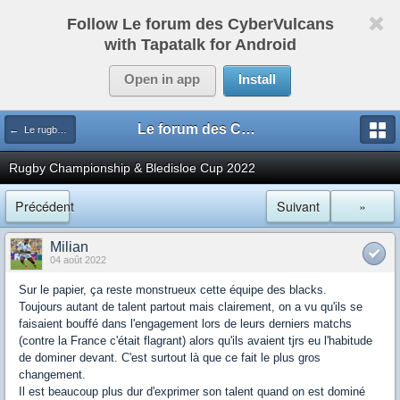
Follow Le forum des CyberVulcans
with Tapatalk for Android
Open in app
Install
Le forum des CyberVulcans
← Le rugby international
Rugby Championship & Bledisloe Cup 2022
Précédent
Suivant
»
Milian
04 août 2022
Sur le papier, ça reste monstrueux cette équipe des blacks.
Toujours autant de talent partout mais clairement, on a vu qu'ils se
faisaient bouffé dans l'engagement lors de leurs derniers matchs
(contre la France c'était flagrant) alors qu'ils avaient tjrs eu l'habitude
de dominer devant. C'est surtout là que ce fait le plus gros
changement.
Il est beaucoup plus dur d'exprimer son talent quand on est dominé