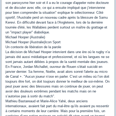
son paroxysme hier soir et il a eu le courage d'appeler notre docteure
et de discuter avec elle, ce qui a ensuite impliqué que j’intervienne
pour bien comprendre la situation" explique le sélectionneur. Côté
sportif, l'Australie perd un nouveau cadre après la blessure de Samu
Kerevi. En difficulté devant face à l'Angleterre, lors de la dernière
tournée d'été, les Wallabies perdent surtout un maître du grattage et
un "impact player" diabolique.
Michael Hooper (Australie)
Michael Hooper (Australie)Icon Sport
Un contexte de libération de la parole
La décision de Michael Hooper intervient dans une ère où le rugby n’a
jamais été aussi médiatique et professionnel, et où les langues ne se
sont jamais autant déliées à propos de la santé mentale des joueurs.
En France, Jordan Michallet, ouvreur de Rouen s'était suicidé en
janvier dernier. Sa femme, Noélie, avait alors sonné l'alerte au micro
de Canal +. "Aucun joueur n’ose en parler. C’est un milieu où l’on doit
toujours être fort, on doit toujours donner le meilleur de soi-même. On
peut jouer avec des blessures mais on continue de jouer, on peut
avoir des douleurs extrêmes pendant les matchs mais on ne
s’autorise pas à sortir du match".
Mathieu Bastareaud et Marie-Alice Yahé, deux anciens
internationaux, avaient fait part du mal-être qu’ils avaient pu ressentir
à certains moments de leur carrière. Mais pour la première fois, un
capitaine d’une nation majeure en activité dit stop avant un tournoi