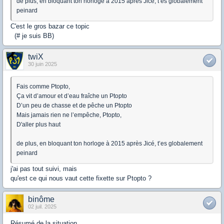
de plus, en bloquant ton horloge à 2015 après Jicé, t’es globalement
peinard
C'est le gros bazar ce topic
(# je suis BB)
twiX
30 juin 2025
Fais comme Ptopto,
Ça vit d’amour et d’eau fraîche un Ptopto
D’un peu de chasse et de pêche un Ptopto
Mais jamais rien ne l’empêche, Ptopto,
D'aller plus haut
de plus, en bloquant ton horloge à 2015 après Jicé, t’es globalement
peinard
j'ai pas tout suivi, mais
qu'est ce qui nous vaut cette fixette sur Ptopto ?
binôme
02 juil. 2025
Résumé de la situation