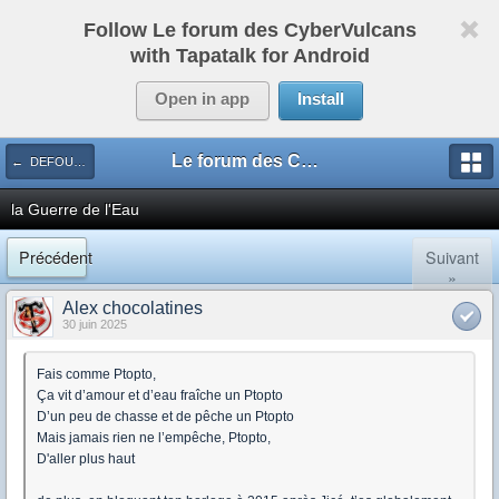
Follow Le forum des CyberVulcans
with Tapatalk for Android
Open in app
Install
Le forum des CyberVulcans
← DEFOULOIR
la Guerre de l'Eau
Précédent
Suivant
»
Alex chocolatines
30 juin 2025
Fais comme Ptopto,
Ça vit d’amour et d’eau fraîche un Ptopto
D’un peu de chasse et de pêche un Ptopto
Mais jamais rien ne l’empêche, Ptopto,
D'aller plus haut