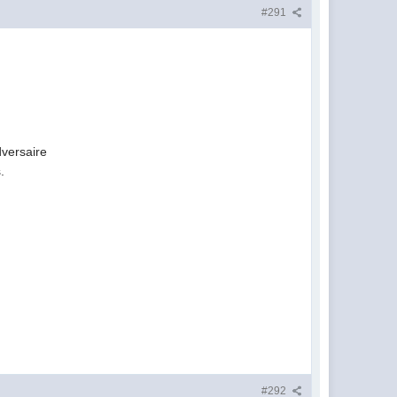
#291
dversaire
.
#292