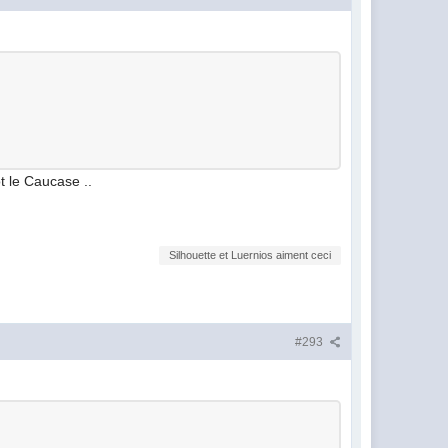
t le Caucase ..
Silhouette et Luernios aiment ceci
#293
.