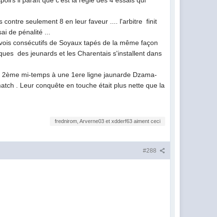
irs il paraît que c'est la règle des 4 essais qui
ontre seulement 8 en leur faveur .... l'arbitre finit
ai de pénalité ...
nvois consécutifs de Soyaux tapés de la même façon
ues des jeunards et les Charentais s'installent dans
e en 2ème mi-temps à une 1ere ligne jaunarde Dzama-
match . Leur conquête en touche était plus nette que la
frednirom, Arverne03 et xdderf63 aiment ceci
#288