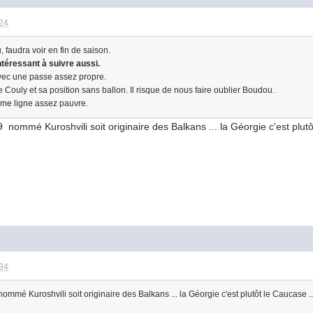
:24
faudra voir en fin de saison.
intéressant à suivre aussi.
vec une passe assez propre.
Couly et sa position sans ballon. Il risque de nous faire oublier Boudou.
2eme ligne assez pauvre.
9 nommé Kuroshvili soit originaire des Balkans ... la Géorgie c'est plutô
:34
ommé Kuroshvili soit originaire des Balkans ... la Géorgie c'est plutôt le Caucase .