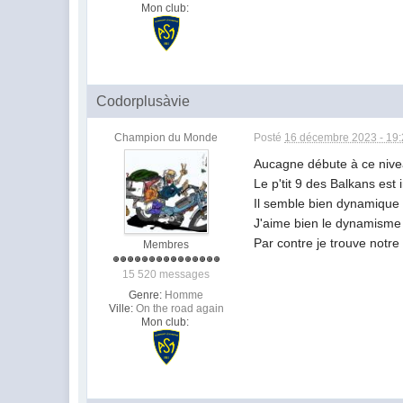
Mon club:
Codorplusàvie
Champion du Monde
Posté
16 décembre 2023 - 19
Aucagne débute à ce nivea
Le p'tit 9 des Balkans est 
Il semble bien dynamique
J'aime bien le dynamisme d
Par contre je trouve notr
Membres
15 520 messages
Genre:
Homme
Ville:
On the road again
Mon club: