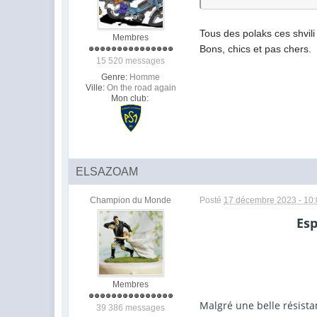
Tous des polaks ces shvili
Membres
Bons, chics et pas chers.
15 520 messages
Genre:
Homme
Ville:
On the road again
Mon club:
ELSAZOAM
Champion du Monde
Posté
17 décembre 2023 - 10
Esp
Davit Kuroshvil
Membres
Malgré une belle résista
39 386 messages