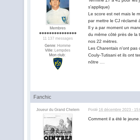
Terminé 27 à 41 pour les j
s'applique)
Le score est net mais le ma
par mettre le CJ réclamé à 
Il y a par moment un manq
Membres
du même côté près de la t
11 137 messages
nos 22 mètres.
Genre:
Homme
Les Charentais n'ont pas 
Ville:
Lempdes
Couly-Tutisani et ils ont 
Mon club:
nôtre ....
Fanchic
Joueur du Grand Chelem
Posté
16 décembre 2023 - 15
Comment il a été le jeun