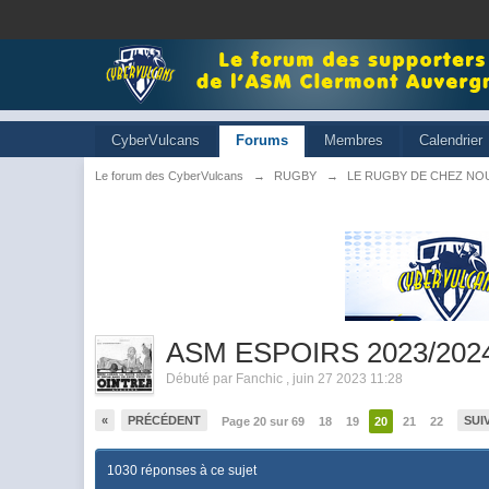
CyberVulcans
Forums
Membres
Calendrier
Le forum des CyberVulcans
→
RUGBY
→
LE RUGBY DE CHEZ NO
ASM ESPOIRS 2023/202
Débuté par
Fanchic
,
juin 27 2023 11:28
«
PRÉCÉDENT
SUI
Page 20 sur 69
18
19
20
21
22
1030 réponses à ce sujet