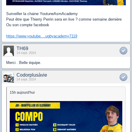
Surveiller la chaine YoutuneAsmAcademy
Peut être que Thierry Perrin sera en live ? comme semaine dernière
Ou son compte facebook
https://www.youtube....ugbyacademy7119
TH69
14 sept. 2024
Merci . Belle équipe.
Codorplusàvie
14 sept. 2024
15h aujourd'hui