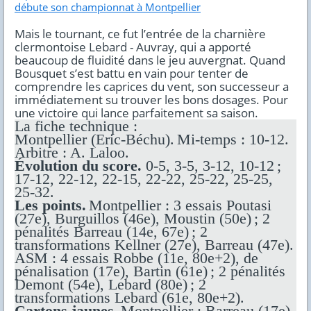
débute son championnat à Montpellier
Mais le tournant, ce fut l’entrée de la charnière
clermontoise Lebard - Auvray, qui a apporté
beaucoup de fluidité dans le jeu auvergnat. Quand
Bousquet s’est battu en vain pour tenter de
comprendre les caprices du vent, son successeur a
immédiatement su trouver les bons dosages. Pour
une victoire qui lance parfaitement sa saison.
La fiche technique :
Montpellier (Eric-Béchu). Mi-temps : 10-12.
Arbitre : A. Laloo.
Évolution du score.
0-5, 3-5, 3-12, 10-12 ;
17-12, 22-12, 22-15, 22-22, 25-22, 25-25,
25-32.
Les points.
Montpellier : 3 essais Poutasi
(27e), Burguillos (46e), Moustin (50e) ; 2
pénalités Barreau (14e, 67e) ; 2
transformations Kellner (27e), Barreau (47e).
ASM : 4 essais Robbe (11e, 80e+2), de
pénalisation (17e), Bartin (61e) ; 2 pénalités
Demont (54e), Lebard (80e) ; 2
transformations Lebard (61e, 80e+2).
Cartons jaunes.
Montpellier : Barreau (17e),