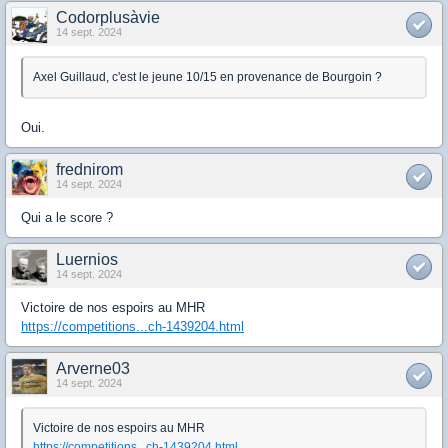
Codorplusàvie
14 sept. 2024
Axel Guillaud, c'est le jeune 10/15 en provenance de Bourgoin ?
Oui.
frednirom
14 sept. 2024
Qui a le score ?
Luernios
14 sept. 2024
Victoire de nos espoirs au MHR
https://competitions...ch-1439204.html
Arverne03
14 sept. 2024
Victoire de nos espoirs au MHR
https://competitions...ch-1439204.html