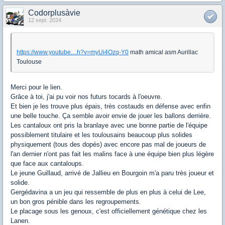
Codorplusàvie
12 sept. 2024
https://www.youtube....h?v=myUi4Ozq-Y0
math amical asm Aurillac
Toulouse
Merci pour le lien.
Grâce à toi, j'ai pu voir nos futurs tocards à l'oeuvre.
Et bien je les trouve plus épais, très costauds en défense avec enfin
une belle touche. Ça semble avoir envie de jouer les ballons derrière.
Les cantaloux ont pris la branlaye avec une bonne partie de l'équipe
possiblement titulaire et les toulousains beaucoup plus solides
physiquement (tous des dopés) avec encore pas mal de joueurs de
l'an dernier n'ont pas fait les malins face à une équipe bien plus légère
que face aux cantaloups.
Le jeune Guillaud, arrivé de Jallieu en Bourgoin m'a paru très joueur et
solide.
Gergédavina a un jeu qui ressemble de plus en plus à celui de Lee,
un bon gros pénible dans les regroupements.
Le placage sous les genoux, c'est officiellement génétique chez les
Lanen.