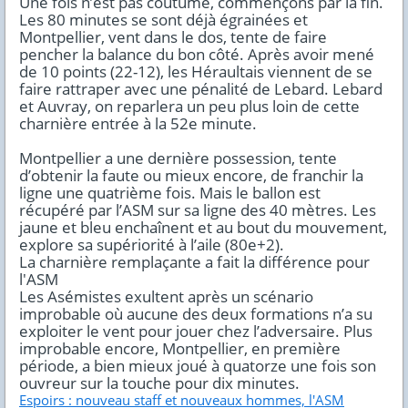
Une fois n’est pas coutume, commençons par la fin.
Les 80 minutes se sont déjà égrainées et
Montpellier, vent dans le dos, tente de faire
pencher la balance du bon côté. Après avoir mené
de 10 points (22-12), les Héraultais viennent de se
faire rattraper avec une pénalité de Lebard. Lebard
et Auvray, on reparlera un peu plus loin de cette
charnière entrée à la 52e minute.
Montpellier a une dernière possession, tente
d’obtenir la faute ou mieux encore, de franchir la
ligne une quatrième fois. Mais le ballon est
récupéré par l’ASM sur sa ligne des 40 mètres. Les
jaune et bleu enchaînent et au bout du mouvement,
explore sa supériorité à l’aile (80e+2).
La charnière remplaçante a fait la différence pour
l'ASM
Les Asémistes exultent après un scénario
improbable où aucune des deux formations n’a su
exploiter le vent pour jouer chez l’adversaire. Plus
improbable encore, Montpellier, en première
période, a bien mieux joué à quatorze une fois son
ouvreur sur la touche pour dix minutes.
Espoirs : nouveau staff et nouveaux hommes, l'ASM