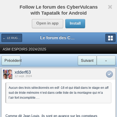
Follow Le forum des CyberVulcans
with Tapatalk for Android
Open in app
Install
Le forum des CyberVulcans
← LE RUGBY DE CHEZ NOUS
ASM ESPOIRS 2024/2025
Précédent
Suivant
»
xdderf63
12 sept. 2024
Aucun des trois sélectionnés en edf -18 et qui était dans le stage en aff
sud de triste mémoire n’est dans cette liste de la montagne qui m’a
l’air fort incomplète….
Comme dit Jean Louis, ils sont en avance sur les compteurs