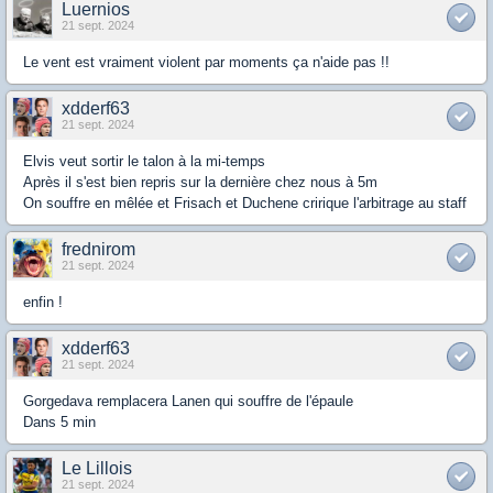
Luernios
21 sept. 2024
Le vent est vraiment violent par moments ça n'aide pas !!
xdderf63
21 sept. 2024
Elvis veut sortir le talon à la mi-temps
Après il s'est bien repris sur la dernière chez nous à 5m
On souffre en mêlée et Frisach et Duchene cririque l'arbitrage au staff
frednirom
21 sept. 2024
enfin !
xdderf63
21 sept. 2024
Gorgedava remplacera Lanen qui souffre de l'épaule
Dans 5 min
Le Lillois
21 sept. 2024