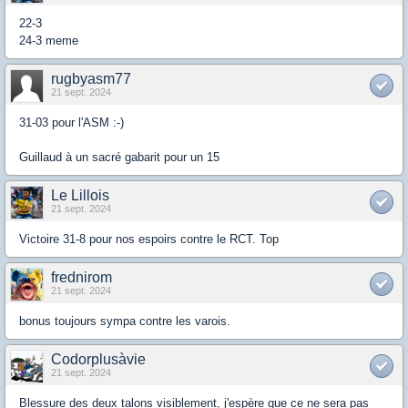
22-3
24-3 meme
rugbyasm77
21 sept. 2024
31-03 pour l'ASM :-)
Guillaud à un sacré gabarit pour un 15
Le Lillois
21 sept. 2024
Victoire 31-8 pour nos espoirs contre le RCT. Top
frednirom
21 sept. 2024
bonus toujours sympa contre les varois.
Codorplusàvie
21 sept. 2024
Blessure des deux talons visiblement, j'espère que ce ne sera pas