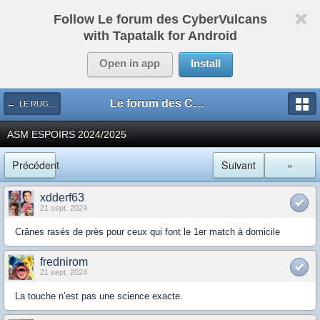
Follow Le forum des CyberVulcans
with Tapatalk for Android
Open in app
Install
Le forum des CyberVulcans
← LE RUGBY DE CHEZ NOUS
ASM ESPOIRS 2024/2025
Précédent
Suivant
»
xdderf63
21 sept. 2024
Crânes rasés de près pour ceux qui font le 1er match à domicile
frednirom
21 sept. 2024
La touche n’est pas une science exacte.