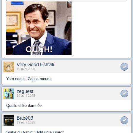
Very Good Eshvili
19 avril 2025
Yato naquit, Zappa mourut
zeguest
19 avril 2025
Quelle drôle damnée
Babé03
19 avril 2025
Sortie du t-shirt "Hold up au parc"...