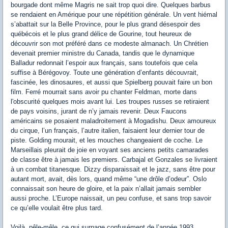
bourgade dont même Magris ne sait trop quoi dire. Quelques barbus
se rendaient en Amérique pour une répétition générale. Un vent hiémal
s’abattait sur la Belle Province, pour le plus grand désespoir des
québécois et le plus grand délice de Gourine, tout heureux de
découvrir son mot préféré dans ce modeste almanach. Un Chrétien
devenait premier ministre du Canada, tandis que le dynamique
Balladur redonnait l’espoir aux français, sans toutefois que cela
suffise à Bérégovoy. Toute une génération d’enfants découvrait,
fascinée, les dinosaures, et aussi que Spielberg pouvait faire un bon
film. Ferré mourrait sans avoir pu chanter Feldman, morte dans
l'obscurité quelques mois avant lui. Les troupes russes se retiraient
de pays voisins, jurant de n’y jamais revenir. Deux Faucons
américains se posaient maladroitement à Mogadishu. Deux amoureux
du cirque, l’un français, l’autre italien, faisaient leur dernier tour de
piste. Golding mourait, et les mouches changeaient de coche. Le
Marseillais pleurait de joie en voyant ses anciens petits camarades
de classe être à jamais les premiers. Carbajal et Gonzales se livraient
à un combat titanesque. Dizzy disparaissait et le jazz, sans être pour
autant mort, avait, dès lors, quand même “une drôle d’odeur”. Oslo
connaissait son heure de gloire, et la paix n’allait jamais sembler
aussi proche. L’Europe naissait, un peu confuse, et sans trop savoir
ce qu’elle voulait être plus tard.
Voilà, pêle-mêle, ce qui surnage confusément de l’année 1993,