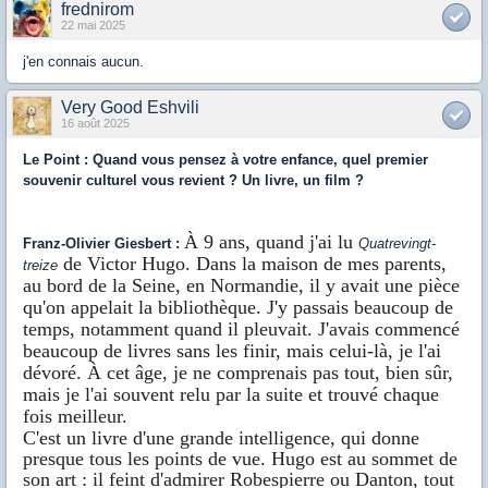
frednirom
22 mai 2025
j'en connais aucun.
Very Good Eshvili
16 août 2025
Le Point
:
Quand vous pensez à votre enfance, quel premier
souvenir culturel vous revient ? Un livre, un film ?
À 9 ans, quand j'ai lu
Franz-Olivier Giesbert
:
Quatrevingt-
de Victor Hugo. Dans la maison de mes parents,
treize
au bord de la Seine, en Normandie, il y avait une pièce
qu'on appelait la bibliothèque. J'y passais beaucoup de
temps, notamment quand il pleuvait. J'avais commencé
beaucoup de livres sans les finir, mais celui-là, je l'ai
dévoré. À cet âge, je ne comprenais pas tout, bien sûr,
mais je l'ai souvent relu par la suite et trouvé chaque
fois meilleur.
C'est un livre d'une grande intelligence, qui donne
presque tous les points de vue. Hugo est au sommet de
son art : il feint d'admirer Robespierre ou Danton, tout