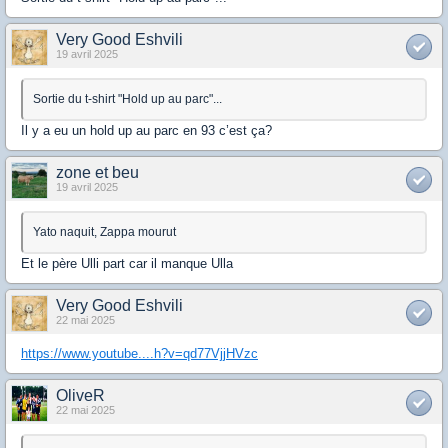
Very Good Eshvili
19 avril 2025
Sortie du t-shirt "Hold up au parc"...
Il y a eu un hold up au parc en 93 c’est ça?
zone et beu
19 avril 2025
Yato naquit, Zappa mourut
Et le père Ulli part car il manque Ulla
Very Good Eshvili
22 mai 2025
https://www.youtube....h?v=qd77VjjHVzc
OliveR
22 mai 2025