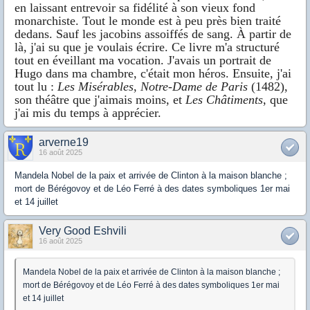
en laissant entrevoir sa fidélité à son vieux fond
monarchiste. Tout le monde est à peu près bien traité
dedans. Sauf les jacobins assoiffés de sang. À partir de
là, j'ai su que je voulais écrire. Ce livre m'a structuré
tout en éveillant ma vocation. J'avais un portrait de
Hugo dans ma chambre, c'était mon héros. Ensuite, j'ai
tout lu :
Les Misérables
,
Notre-Dame de Paris
(1482),
son théâtre que j'aimais moins, et
Les Châtiments
, que
j'ai mis du temps à apprécier.
arverne19
16 août 2025
Mandela Nobel de la paix et arrivée de Clinton à la maison blanche ;
mort de Bérégovoy et de Léo Ferré à des dates symboliques 1er mai
et 14 juillet
Very Good Eshvili
16 août 2025
Mandela Nobel de la paix et arrivée de Clinton à la maison blanche ;
mort de Bérégovoy et de Léo Ferré à des dates symboliques 1er mai
et 14 juillet