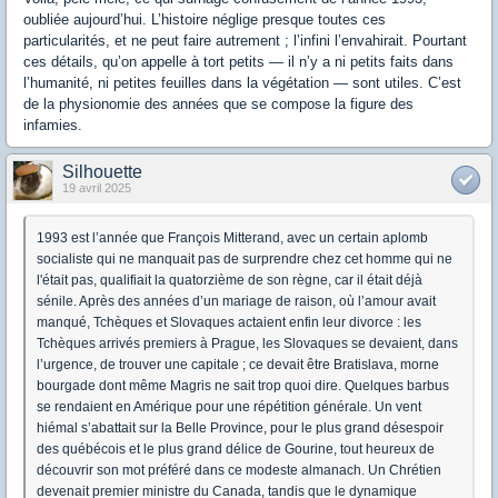
oubliée aujourd’hui. L’histoire néglige presque toutes ces
particularités, et ne peut faire autrement ; l’infini l’envahirait. Pourtant
ces détails, qu’on appelle à tort petits — il n’y a ni petits faits dans
l’humanité, ni petites feuilles dans la végétation — sont utiles. C’est
de la physionomie des années que se compose la figure des
infamies.
Silhouette
19 avril 2025
1993 est l’année que François Mitterand, avec un certain aplomb
socialiste qui ne manquait pas de surprendre chez cet homme qui ne
l'était pas, qualifiait la quatorzième de son règne, car il était déjà
sénile. Après des années d’un mariage de raison, où l’amour avait
manqué, Tchèques et Slovaques actaient enfin leur divorce : les
Tchèques arrivés premiers à Prague, les Slovaques se devaient, dans
l’urgence, de trouver une capitale ; ce devait être Bratislava, morne
bourgade dont même Magris ne sait trop quoi dire. Quelques barbus
se rendaient en Amérique pour une répétition générale. Un vent
hiémal s’abattait sur la Belle Province, pour le plus grand désespoir
des québécois et le plus grand délice de Gourine, tout heureux de
découvrir son mot préféré dans ce modeste almanach. Un Chrétien
devenait premier ministre du Canada, tandis que le dynamique