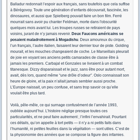
Balladur redonnait l’espoir aux français, sans toutefois que cela suffise
à Bérégovoy. Toute une génération d’enfants découvrait, fascinée, les
dinosaures, et aussi que Spielberg pouvait faire un bon film. Ferré
mourrait sans avoir pu chanter Feldman, morte dans l'obscurité
quelques mois avant lui. Les troupes russes se retiraient de pays
voisins, jurant de n’y jamais revenir.
Deux Faucons américains se
posaient maladroitement à Mogadishu
. Deux amoureux du cirque,
l’un français, l’autre italien, faisaient leur dernier tour de piste. Golding
mourait, et les mouches changeaient de coche. Le Marseillais pleurait
de joie en voyant ses anciens petits camarades de classe être à
jamais les premiers. Carbajal et Gonzales se livraient à un combat
titanesque. Dizzy disparaissait et le jazz, sans être pour autant mort,
avait, dès lors, quand même “une drôle d’odeur”. Oslo connaissait son
heure de gloire, et la paix n’allait jamais sembler aussi proche.
L’Europe naissait, un peu confuse, et sans trop savoir ce qu’elle
voulait être plus tard.
Voilà, pêle-mêle, ce qui surnage confusément de l’année 1993,
oubliée aujourd’hui. L’histoire néglige presque toutes ces
particularités, et ne peut faire autrement ; l’infini l’envahirait. Pourtant
ces détails, qu’on appelle à tort petits — il n’y a ni petits faits dans
l’humanité, ni petites feuilles dans la végétation — sont utiles. C’est de
la physionomie des années que se compose la figure des infamies.