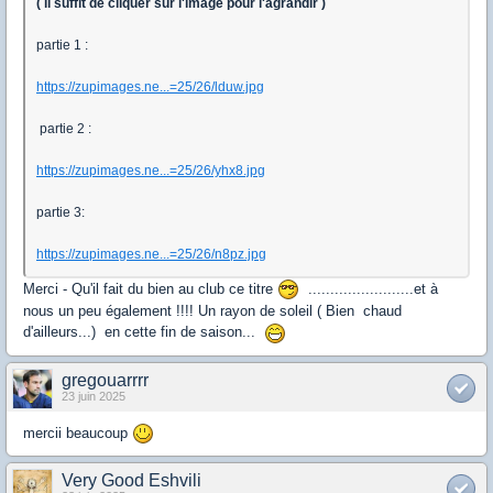
( il suffit de cliquer sur l'image pour l'agrandir )
partie 1 :
https://zupimages.ne...=25/26/lduw.jpg
partie 2 :
https://zupimages.ne...=25/26/yhx8.jpg
partie 3:
https://zupimages.ne...=25/26/n8pz.jpg
Merci - Qu'il fait du bien au club ce titre
........................et à
nous un peu également !!!! Un rayon de soleil ( Bien chaud
d'ailleurs...) en cette fin de saison...
gregouarrrr
23 juin 2025
mercii beaucoup
Very Good Eshvili