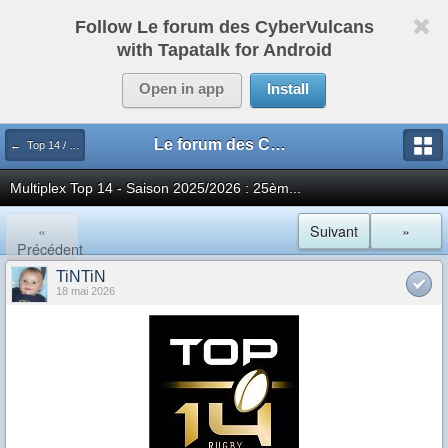
Follow Le forum des CyberVulcans
with Tapatalk for Android
Open in app
Install
Le forum des CyberVulcans
← Top 14 / Pro D2
Multiplex Top 14 - Saison 2025/2026 : 25èm...
«
Suivant
»
Précédent
TiNTiN
18 mai 2026