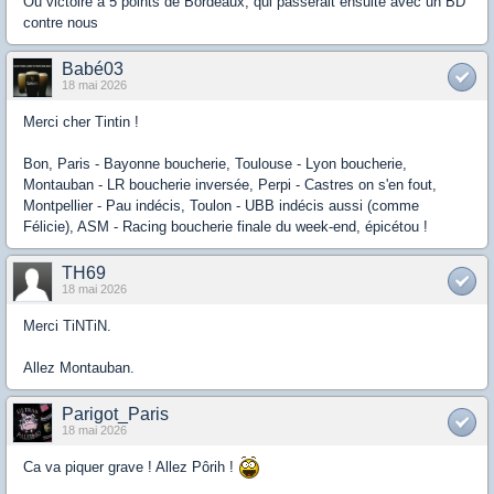
Ou victoire à 5 points de Bordeaux, qui passerait ensuite avec un BD
contre nous
Babé03
18 mai 2026
Merci cher Tintin !
Bon, Paris - Bayonne boucherie, Toulouse - Lyon boucherie,
Montauban - LR boucherie inversée, Perpi - Castres on s'en fout,
Montpellier - Pau indécis, Toulon - UBB indécis aussi (comme
Félicie), ASM - Racing boucherie finale du week-end, épicétou !
TH69
18 mai 2026
Merci TiNTiN.
Allez Montauban.
Parigot_Paris
18 mai 2026
Ca va piquer grave ! Allez Pôrih !