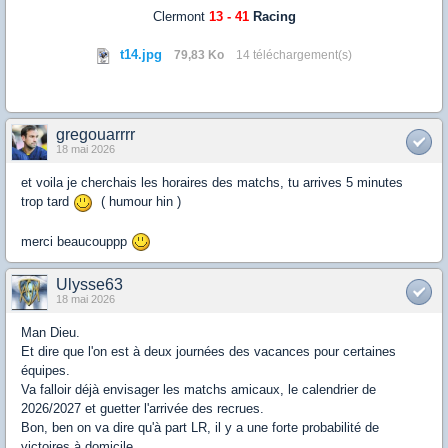
Clermont
13 - 41
Racing
t14.jpg
79,83 Ko
14 téléchargement(s)
gregouarrrr
18 mai 2026
et voila je cherchais les horaires des matchs, tu arrives 5 minutes
trop tard
( humour hin )
merci beaucouppp
Ulysse63
18 mai 2026
Man Dieu.
Et dire que l'on est à deux journées des vacances pour certaines
équipes.
Va falloir déjà envisager les matchs amicaux, le calendrier de
2026/2027 et guetter l'arrivée des recrues.
Bon, ben on va dire qu'à part LR, il y a une forte probabilité de
victoires à domicile.