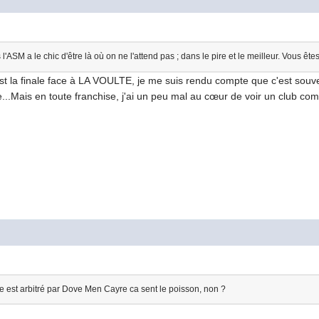
'ASM a le chic d'être là où on ne l'attend pas ; dans le pire et le meilleur. Vous ê
est la finale face à LA VOULTE, je me suis rendu compte que c'est souv
lle...Mais en toute franchise, j'ai un peu mal au cœur de voir un club 
e est arbitré par Dove Men Cayre ca sent le poisson, non ?