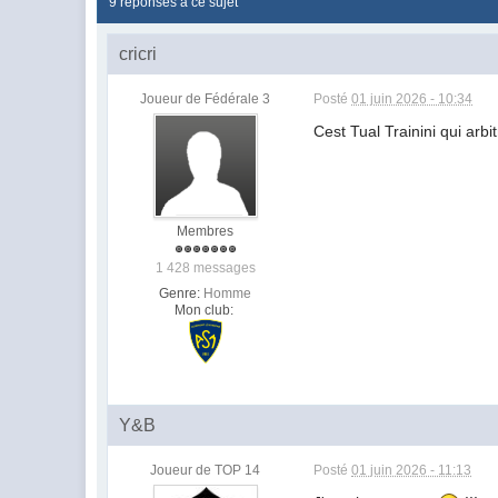
9 réponses à ce sujet
cricri
Joueur de Fédérale 3
Posté
01 juin 2026 - 10:34
Cest Tual Trainini qui arb
Membres
1 428 messages
Genre:
Homme
Mon club:
Y&B
Joueur de TOP 14
Posté
01 juin 2026 - 11:13