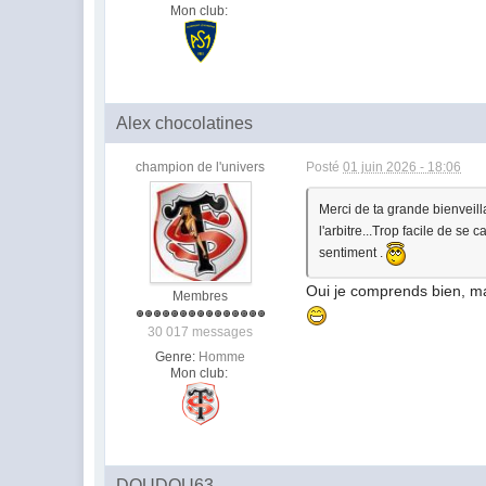
Mon club:
Alex chocolatines
champion de l'univers
Posté
01 juin 2026 - 18:06
Merci de ta grande bienveillanc
l'arbitre...Trop facile de s
sentiment .
Oui je comprends bien, mai
Membres
30 017 messages
Genre:
Homme
Mon club:
DOUDOU63