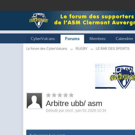
CyberVulcans
Forums
Membres
Calendrier
Le forum des CyberVulcans
→
RUGBY
→
LE BAR DES SPORTS
Arbitre ubb/ asm
Débuté par
cricri
,
juin 01 2026 10:34