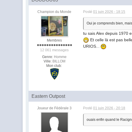
Champion du Monde
Posté
01 juin 2026 - 18:15
Oui je comprends bien, mais l
tu sais Alex depuis 1970 
Et celle là est pas be
Membres
URIOS...
12 061 messages
Genre:
Homme
Ville:
BILLOM
Mon club:
Eastern Outpost
Joueur de Fédérale 3
Posté
01 juin 2026 - 20:18
ouais enfin quand le Racign