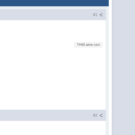
#1
o
TH69 aime ceci
#2