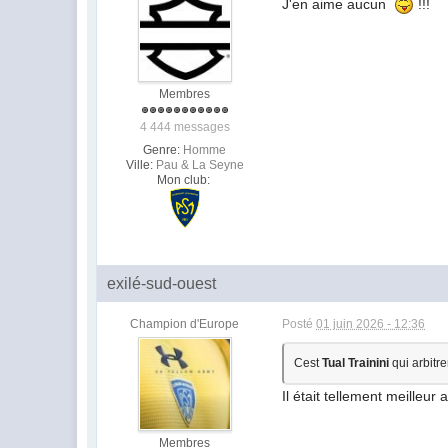
J'en aime aucun
!!!
Membres
4 444 messages
Genre:
Homme
Ville:
Pau & La Seyne
Mon club:
exilé-sud-ouest
Champion d'Europe
Posté
01 juin 2026 - 12:36
Cest
Tual Trainini
qui arbitr
Il était tellement meilleu
Membres