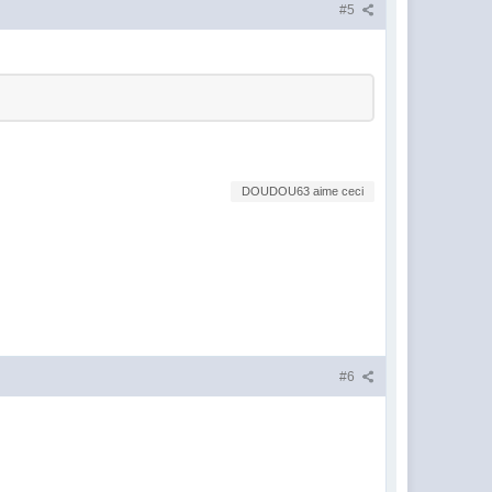
#5
DOUDOU63 aime ceci
#6