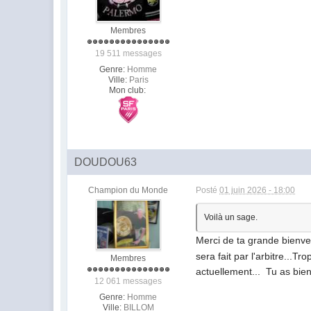
Membres
19 511 messages
Genre:
Homme
Ville:
Paris
Mon club:
DOUDOU63
Champion du Monde
Posté
01 juin 2026 - 18:00
Voilà un sage.
Merci de ta grande bienveill
sera fait par l'arbitre...
Membres
actuellement... Tu as bie
12 061 messages
Genre:
Homme
Ville:
BILLOM