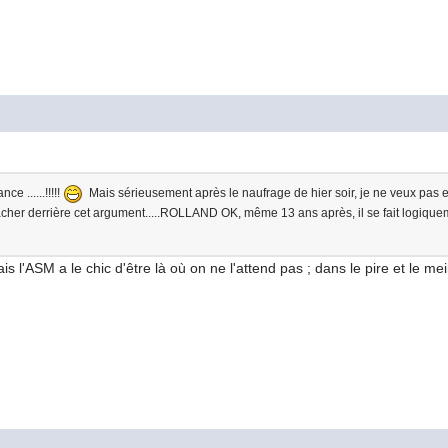
e ......!!!!!
Mais sérieusement après le naufrage de hier soir, je ne veux pas en
e cacher derrière cet argument.....ROLLAND OK, même 13 ans après, il se fait logiqu
s l'ASM a le chic d'être là où on ne l'attend pas ; dans le pire et le me