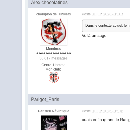
Alex chocolatines
champion de l'univers
Posté
01 juin 2026 - 15:07
Dans le contexte actuel, le n
Voilà un sage.
Membres
30 017 messages
Genre:
Homme
Mon club:
Parigot_Paris
Parisien Névrotique
Posté
01 juin 2026 - 15:16
ouais enfin quand le Raci