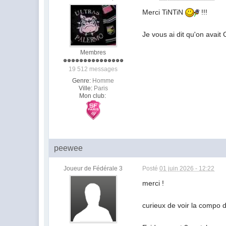
Merci TiNTiN
!!!
Je vous ai dit qu'on avai
Membres
19 512 messages
Genre:
Homme
Ville:
Paris
Mon club:
peewee
Joueur de Fédérale 3
Posté
01 juin 2026 - 12:22
merci !
curieux de voir la compo d