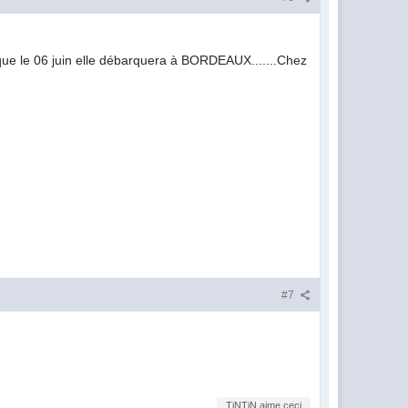
 que le 06 juin elle débarquera à BORDEAUX.......Chez
#7
TiNTiN aime ceci