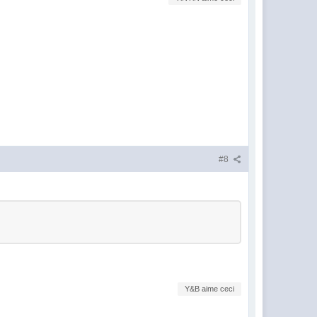
#8
Y&B aime ceci