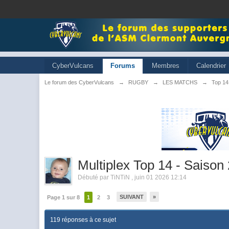
CyberVulcans
Forums
Membres
Calendrier
Le forum des CyberVulcans
→
RUGBY
→
LES MATCHS
→
Top 14
Multiplex Top 14 - Saison
Débuté par
TiNTiN
,
juin 01 2026 12:14
SUIVANT
»
Page 1 sur 8
1
2
3
119 réponses à ce sujet