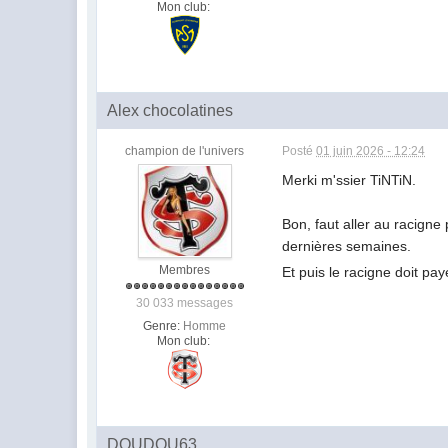
Mon club:
Alex chocolatines
champion de l'univers
Posté
01 juin 2026 - 12:24
Merki m'ssier TiNTiN.
Bon, faut aller au racigne
dernières semaines.
Membres
Et puis le racigne doit pay
30 033 messages
Genre:
Homme
Mon club:
DOUDOU63