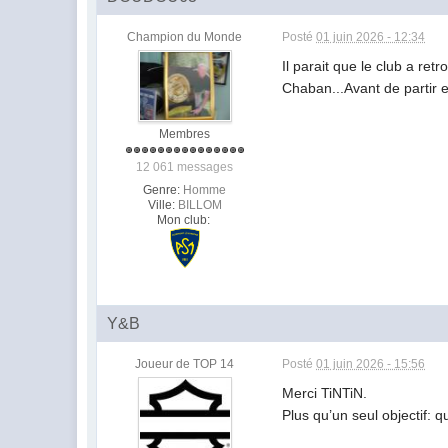
Champion du Monde
Posté
01 juin 2026 - 12:34
Il parait que le club a ret
Chaban...Avant de partir 
Membres
12 061 messages
Genre:
Homme
Ville:
BILLOM
Mon club:
Y&B
Joueur de TOP 14
Posté
01 juin 2026 - 15:56
Merci TiNTiN.
Plus qu’un seul objectif: 