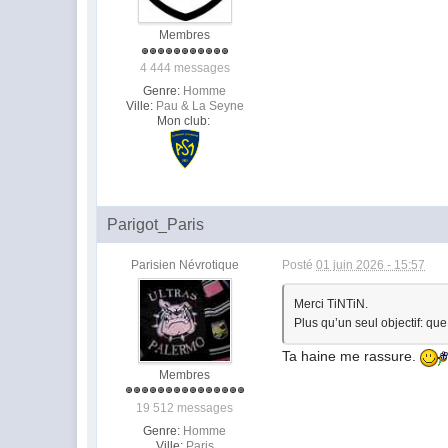
Membres
4 444 messages
Genre:
Homme
Ville:
Pau & La Seyne
Mon club:
Parigot_Paris
Parisien Névrotique
Posté
01 juin 2026 - 15:57
Merci TiNTiN.
Plus qu’un seul objectif: que
Ta haine me rassure.
Membres
19 512 messages
Genre:
Homme
Ville:
Paris