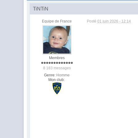
TiNTiN
Equipe de France
Posté
01 juin 2026 - 12:14
Membres
8 183 messages
Genre:
Homme
Mon club: