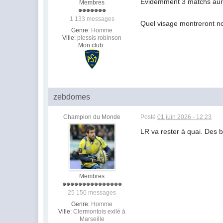
Evidemment 3 matchs auront
Membres
1 133 messages
Quel visage montreront 
Genre:
Homme
Ville:
plessis robinson
Mon club:
zebdomes
Champion du Monde
Posté
01 juin 2026 - 12:23
LR va rester à quai. Des 
Membres
25 150 messages
Genre:
Homme
Ville:
Clermontois exilé à
Marseille