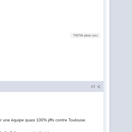
TiNTiN aime ceci
#3
oir une équipe quasi 100% jiffs contre Toulouse.