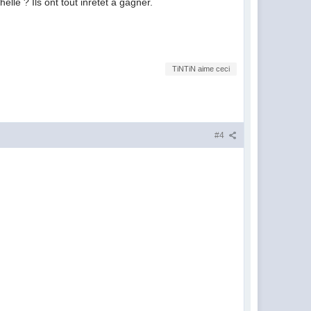
lle ? Ils ont tout inrêtet à gagner.
TiNTiN aime ceci
#4