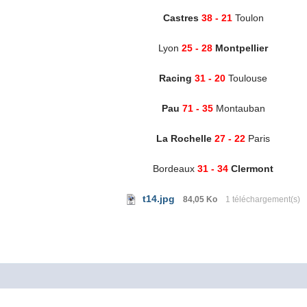
Castres
38 - 21
Toulon
Lyon
25 - 28
Montpellier
Racing
31 - 20
Toulouse
Pau
71 - 35
Montauban
La Rochelle
27 - 22
Paris
Bordeaux
31 - 34
Clermont
t14.jpg
84,05 Ko
1 téléchargement(s)