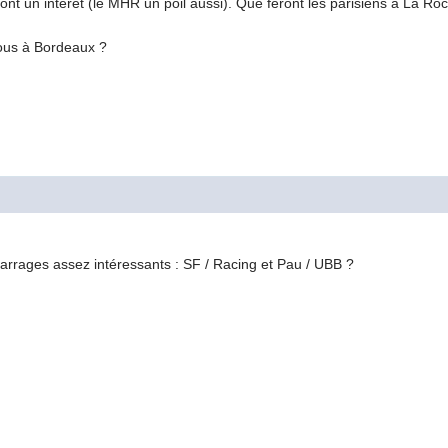
 un intêret (le MHR un poil aussi). Que feront les parisiens à La Roche
nous à Bordeaux ?
barrages assez intéressants : SF / Racing et Pau / UBB ?