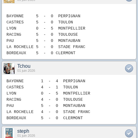
BAYONNE 5
- 0
P
ERPIGNAN
CASTRES 5
-
0
TOULON
LYON 0
-
5
MONTPELLIER
RACING 5
-
0
TOULOUSE
PAU
5
-
0
MONTAUBAN
LA ROCHELLE
5
-
0
STADE FRANC
B
ORDEAUX
5
- 0
CLERMONT
Tchou
01 juin 2026
BAYONNE 1
- 4
P
ERPIGNAN
CASTRES 4
-
1
TOULON
LYON 0
-
5
MONTPELLIER
RACING 4
-
0
TOULOUSE
PAU
5
-
0
MONTAUBAN
LA ROCHELLE
4
-
0
STADE FRANC
B
ORDEAUX
5
- 0
CLERMONT
steph
01 juin 2026