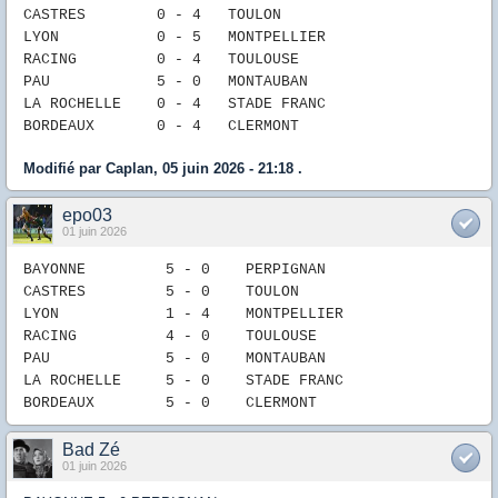
CASTRES 0
-
4
TOULON
LYON 0
- 5
MONTPELLIER
RACING 0
- 4
TOULOUSE
PAU
5
-
0
MONTAUBAN
LA ROCHELLE
0
-
4
STADE FRANC
B
ORDEAUX
0
- 4
CLERMONT
Modifié par Caplan, 05 juin 2026 - 21:18 .
epo03
01 juin 2026
BAYONNE 5
- 0
P
ERPIGNAN
CASTRES 5
- 0
TOULON
LYON 1
- 4
MONTPELLIER
RACING 4
- 0
TOULOUSE
PAU
5
- 0
MONTAUBAN
LA ROCHELLE
5
- 0
STADE FRANC
B
ORDEAUX
5
- 0
CLERMONT
Bad Zé
01 juin 2026