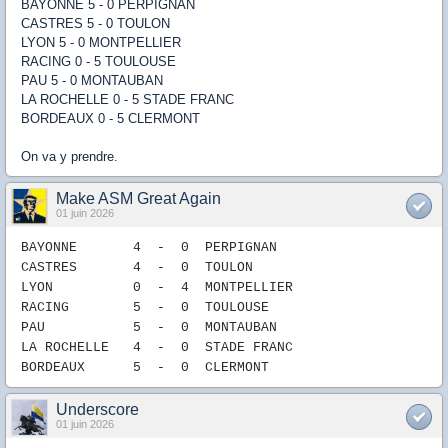
BAYONNE 5 - 0 PERPIGNAN
CASTRES 5 - 0 TOULON
LYON 5 - 0 MONTPELLIER
RACING 0 - 5 TOULOUSE
PAU 5 - 0 MONTAUBAN
LA ROCHELLE 0 - 5 STADE FRANC
BORDEAUX 0 - 5 CLERMONT
On va y prendre.
Make ASM Great Again
01 juin 2026
BAYONNE 4
- 0
P
ERPIGNAN
CASTRES 4
-
0
TOULON
LYON 0
-
4
MONTPELLIER
RACING 5
-
0
TOULOUSE
PAU
5
-
0
MONTAUBAN
LA ROCHELLE
4
-
0
STADE FRANC
B
ORDEAUX
5
- 0
CLERMONT
Underscore
01 juin 2026