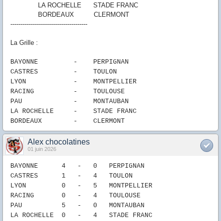
LA ROCHELLE STADE FRANC
BORDEAUX CLERMONT
---------------------------------------
La Grille :
BAYONNE
-
P
ERPIGNAN
CASTRES
-
TOULON
LYON
-
MONTPELLIER
RACING
-
TOULOUSE
PAU
-
MONTAUBAN
LA ROCHELLE
-
STADE FRANC
B
ORDEAUX
-
CLERMONT
Alex chocolatines
01 juin 2026
BAYONNE 4
- 0
P
ERPIGNAN
CASTRES 1
-
4
TOULON
LYON 0
-
5
MONTPELLIER
RACING 0
-
4
TOULOUSE
PAU
5
-
0
MONTAUBAN
LA ROCHELLE
0
-
4
STADE FRANC