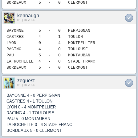
B
ORDEAUX
5
-
0
CLERMONT
kennaugh
01 juin 2026
BAYONNE 5
- 0
P
ERPIGNAN
CASTRES 4
-
1
TOULON
LYON 0
-
4
MONTPELLIER
RACING 4
-
0
TOULOUSE
PAU
5
-
0
MONTAUBAN
LA ROCHELLE
4
-
0
STADE FRANC
B
ORDEAUX
5
-
0
CLERMONT
zeguest
01 juin 2026
BAYONNE 4 - 0 PERPIGNAN
CASTRES 4 - 1 TOULON
LYON 0 - 4 MONTPELLIER
RACING 4 - 1 TOULOUSE
PAU 5 - 0 MONTAUBAN
LA ROCHELLE 0 - 4 STADE FRANC
BORDEAUX 5 - 0 CLERMONT