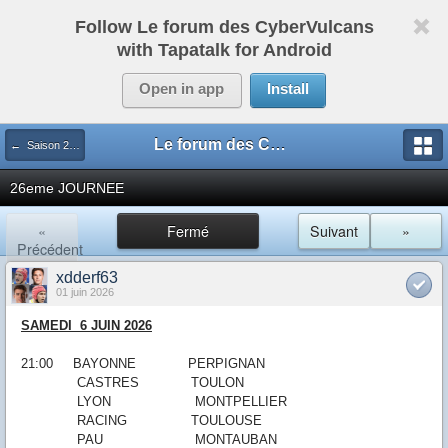
Follow Le forum des CyberVulcans
with Tapatalk for Android
Open in app
Install
Le forum des CyberVulcans
← Saison 2025/2026
26eme JOURNEE
«
Fermé
Suivant
»
Précédent
xdderf63
01 juin 2026
SAMEDI
6 JUIN
2026
21:00 BAYONNE PERPIGNAN
CASTRES TOULON
LYON MONTPELLIER
RACING TOULOUSE
PAU MONTAUBAN