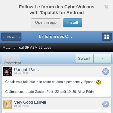
Follow Le forum des CyberVulcans
with Tapatalk for Android
Open in app
Install
Le forum des CyberVulcans
← Top 14 / Pro D2
Match amical SF ASM 22 aout
«
Suivant
»
Précédent
Parigot_Paris
01 juil. 2026
Ca fait trois fois que je le poste et jamais personne y répond !
Châteauroux, stade Gaston Petit, 22 août 19h30. Allez Pôrih.
Very Good Eshvili
01 juil. 2026