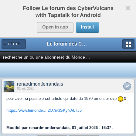
Follow Le forum des CyberVulcans
with Tapatalk for Android
Open in app
Install
Le forum des CyberVulcans
← PETITES ANNONCES
recherche un ou une abonné(e) du Monde ...
renardmontferrandais
01 juil. 2026
pour avoir si possible cet article qui date de 1970 en entier svp
https://www.lemonde....2O7iv3SKyNALTJ5
Modifié par renardmontferrandais, 01 juillet 2026 - 16:37 .