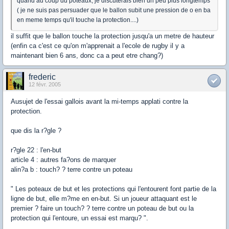
quand au coup du poteaux, je discuterais bien un peu plus longtemps
( je ne suis pas persuader que le ballon subit une pression de o en ba
en meme temps qu'il touche la protection....)
il suffit que le ballon touche la protection jusqu'a un metre de hauteur
(enfin ca c'est ce qu'on m'apprenait a l'ecole de rugby il y a
maintenant bien 6 ans, donc ca a peut etre chang?)
frederic
12 févr. 2005
Ausujet de l'essai gallois avant la mi-temps applati contre la
protection.
que dis la r?gle ?
r?gle 22 : l'en-but
article 4 : autres fa?ons de marquer
alin?a b : touch? ? terre contre un poteau
" Les poteaux de but et les protections qui l'entourent font partie de la
ligne de but, elle m?me en en-but. Si un joueur attaquant est le
premier ? faire un touch? ? terre contre un poteau de but ou la
protection qui l'entoure, un essai est marqu? ".