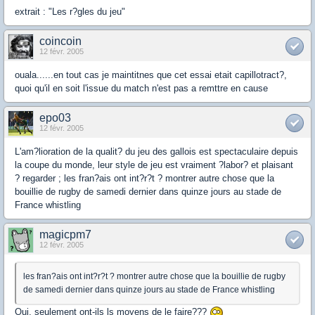
extrait : "Les r?gles du jeu"
coincoin
12 févr. 2005
ouala......en tout cas je maintitnes que cet essai etait capillotract?,
quoi qu'il en soit l'issue du match n'est pas a remttre en cause
epo03
12 févr. 2005
L'am?lioration de la qualit? du jeu des gallois est spectaculaire depuis
la coupe du monde, leur style de jeu est vraiment ?labor? et plaisant
? regarder ; les fran?ais ont int?r?t ? montrer autre chose que la
bouillie de rugby de samedi dernier dans quinze jours au stade de
France whistling
magicpm7
12 févr. 2005
les fran?ais ont int?r?t ? montrer autre chose que la bouillie de rugby
de samedi dernier dans quinze jours au stade de France whistling
Oui, seulement ont-ils ls moyens de le faire???