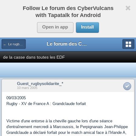
Follow Le forum des CyberVulcans
with Tapatalk for Android
Open in app
Install
Le forum des CyberVulcans
← Le rugby international
de la casse dans toutes les EDF
Guest_rugbysolidarite_*
10 mars 2005
09/03/2005
Rugby - XV de France A : Grandclaude forfait
Victime d'une entorse à la cheville gauche lors d'une séance
d'entraînement mercredi à Marcoussis, le Perpignanais Jean-Philippe
Grandclaude a déclaré forfait pour le match amical face à l'Irlande A,