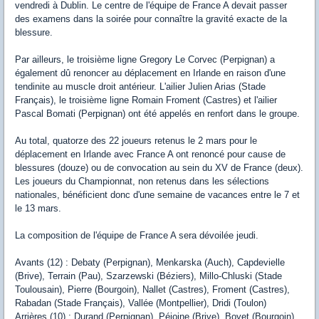
vendredi à Dublin. Le centre de l'équipe de France A devait passer
des examens dans la soirée pour connaître la gravité exacte de la
blessure.
Par ailleurs, le troisième ligne Gregory Le Corvec (Perpignan) a
également dû renoncer au déplacement en Irlande en raison d'une
tendinite au muscle droit antérieur. L'ailier Julien Arias (Stade
Français), le troisième ligne Romain Froment (Castres) et l'ailier
Pascal Bomati (Perpignan) ont été appelés en renfort dans le groupe.
Au total, quatorze des 22 joueurs retenus le 2 mars pour le
déplacement en Irlande avec France A ont renoncé pour cause de
blessures (douze) ou de convocation au sein du XV de France (deux).
Les joueurs du Championnat, non retenus dans les sélections
nationales, bénéficient donc d'une semaine de vacances entre le 7 et
le 13 mars.
La composition de l'équipe de France A sera dévoilée jeudi.
Avants (12) : Debaty (Perpignan), Menkarska (Auch), Capdevielle
(Brive), Terrain (Pau), Szarzewski (Béziers), Millo-Chluski (Stade
Toulousain), Pierre (Bourgoin), Nallet (Castres), Froment (Castres),
Rabadan (Stade Français), Vallée (Montpellier), Dridi (Toulon)
Arrières (10) : Durand (Perpignan), Péjoine (Brive), Boyet (Bourgoin),