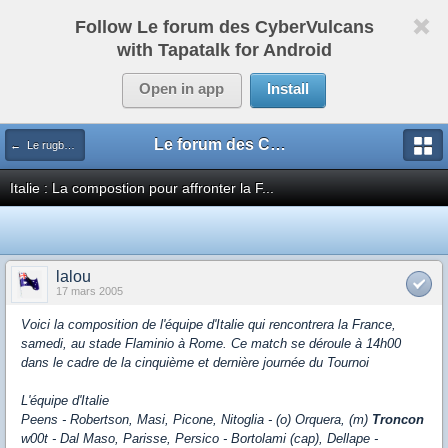
Follow Le forum des CyberVulcans
with Tapatalk for Android
Open in app
Install
Le forum des CyberVulcans
← Le rugby international
Italie : La compostion pour affronter la F...
lalou
17 mars 2005
Voici la composition de l'équipe d'Italie qui rencontrera la France,
samedi, au stade Flaminio à Rome. Ce match se déroule à 14h00
dans le cadre de la cinquième et dernière journée du Tournoi
L'équipe d'Italie
Peens - Robertson, Masi, Picone, Nitoglia - (o) Orquera, (m)
Troncon
w00t - Dal Maso, Parisse, Persico - Bortolami (cap), Dellape -