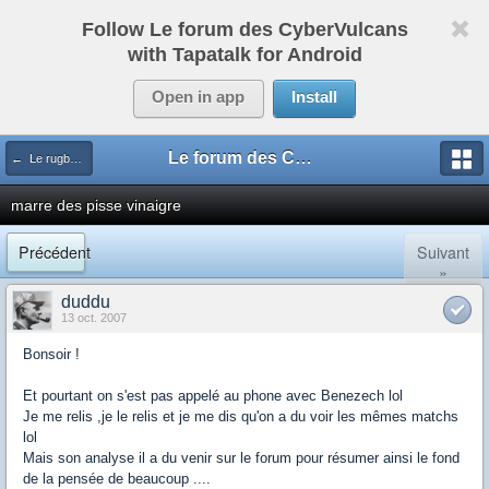
Follow Le forum des CyberVulcans
with Tapatalk for Android
Open in app
Install
Le forum des CyberVulcans
← Le rugby international
marre des pisse vinaigre
Précédent
Suivant
»
duddu
13 oct. 2007
Bonsoir !
Et pourtant on s'est pas appelé au phone avec Benezech lol
Je me relis ,je le relis et je me dis qu'on a du voir les mêmes matchs
lol
Mais son analyse il a du venir sur le forum pour résumer ainsi le fond
de la pensée de beaucoup ....