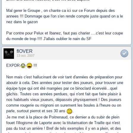
Mal gerer le Groupe , on chante ca ici sur ce Forum depuis des
annees !!! Dommage que l'on s'en rende compte juste quand on a le
nez dans le gazon
Par contre pour Pelux et Ibanez, faut pas charier ....c'est leur coupe
du monde de trop !!!! J'allais oublier le nain du SF
flOVER
13 oct. 2007
EXPDR
!!!
Non mais c'est hallucinant de voir tant d'années de préparation pour
aboutir à cela. Des années pour tester des joueurs, pour trouver une
équipe type qui ont été mangées par ce binoclard écervelé...quel
gâchis. Toutes ces années perdues, qui n'ont fait que faire plaisir à
nos habituels vieux joueurs, dépassés physiquement ! Des joueurs
comme rougerie ou mignoni on surement les boules à l'heure ou on
parle, surtout pierrot et ses 30 ans
.
Je me met à la place de Poitrenaud, ce dernier a du subir de plein
fouet l'illogisme de Laporte avec la titularisation de Traille qui n'est
pas du tout un arrière ! Bref de tels exemples il y en a plein, et des