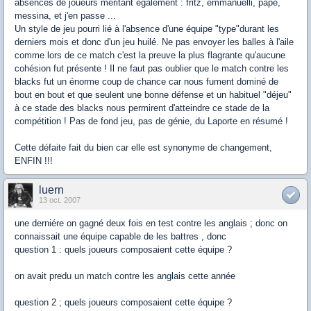
absences de joueurs meritant egalement : fritz, emmanuelli, papé,
messina, et j'en passe ...
Un style de jeu pourri lié à l'absence d'une équipe "type"durant les
derniers mois et donc d'un jeu huilé. Ne pas envoyer les balles à l'aile
comme lors de ce match c'est la preuve la plus flagrante qu'aucune
cohésion fut présente ! Il ne faut pas oublier que le match contre les
blacks fut un énorme coup de chance car nous fument dominé de
bout en bout et que seulent une bonne défense et un habituel "déjeu"
à ce stade des blacks nous permirent d'atteindre ce stade de la
compétition ! Pas de fond jeu, pas de génie, du Laporte en résumé !
Cette défaite fait du bien car elle est synonyme de changement,
ENFIN !!!
luern
13 oct. 2007
une derniére on gagné deux fois en test contre les anglais ; donc on
connaissait une équipe capable de les battres , donc
question 1 : quels joueurs composaient cette équipe ?
on avait predu un match contre les anglais cette année
question 2 ; quels joueurs composaient cette équipe ?