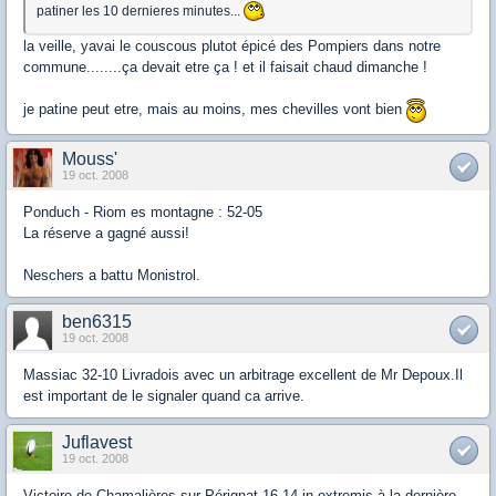
patiner les 10 dernieres minutes...
la veille, yavai le couscous plutot épicé des Pompiers dans notre
commune........ça devait etre ça ! et il faisait chaud dimanche !
je patine peut etre, mais au moins, mes chevilles vont bien
Mouss'
19 oct. 2008
Ponduch - Riom es montagne : 52-05
La réserve a gagné aussi!
Neschers a battu Monistrol.
ben6315
19 oct. 2008
Massiac 32-10 Livradois avec un arbitrage excellent de Mr Depoux.Il
est important de le signaler quand ca arrive.
Juflavest
19 oct. 2008
Victoire de Chamalières sur Pérignat 16-14 in extremis à la dernière