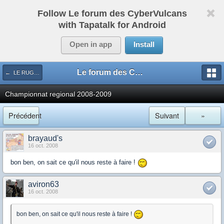
Follow Le forum des CyberVulcans
with Tapatalk for Android
Open in app
Install
Le forum des CyberVulcans
← LE RUGBY DE CHEZ NOUS
Championnat regional 2008-2009
Précédent
Suivant
»
brayaud's
16 oct. 2008
bon ben, on sait ce qu'il nous reste à faire !
aviron63
16 oct. 2008
bon ben, on sait ce qu'il nous reste à faire !